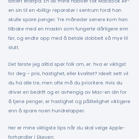
bittert etterpå. En av mine naboer tok MacBook Air-
en sin til en «billig» reparatør i sentrum fordi han
skulle spare penger. Tre måneder senere kom han
tilbake med en maskin som fungerte dårligere enn
før, og endte opp med å betale dobbelt så mye til
slutt.
Det første jeg alltid spør folk om, er: hva er viktigst
for deg – pris, hastighet, eller kvalitet? Ideelt sett vil
du ha alle tre, men ofte må du prioritere. Hvis du
driver en bedrift og er avhengig av Mac-en din for
å tjene penger, er hastighet og pålitelighet viktigere
enn å spare noen hundrelapper.
Her er mine viktigste tips når du skal velge Apple-
forhandler i Skøyen: