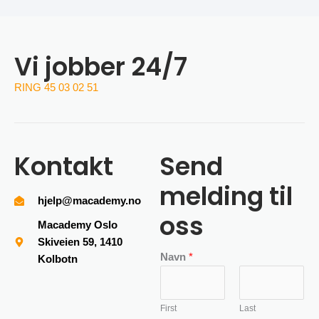
Vi jobber 24/7
RING 45 03 02 51
Kontakt
Send
melding til
hjelp@macademy.no
oss
Macademy Oslo
Skiveien 59, 1410
Navn
*
Kolbotn
First
Last