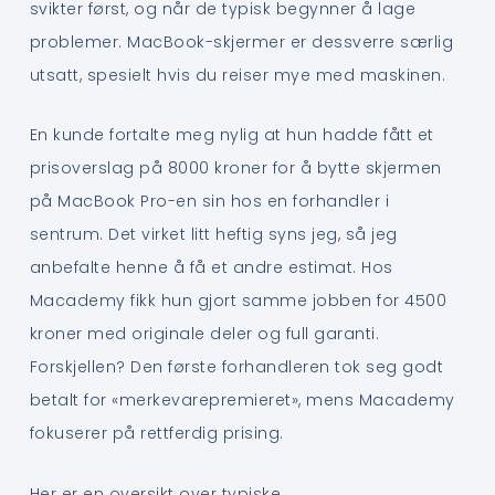
svikter først, og når de typisk begynner å lage
problemer. MacBook-skjermer er dessverre særlig
utsatt, spesielt hvis du reiser mye med maskinen.
En kunde fortalte meg nylig at hun hadde fått et
prisoverslag på 8000 kroner for å bytte skjermen
på MacBook Pro-en sin hos en forhandler i
sentrum. Det virket litt heftig syns jeg, så jeg
anbefalte henne å få et andre estimat. Hos
Macademy fikk hun gjort samme jobben for 4500
kroner med originale deler og full garanti.
Forskjellen? Den første forhandleren tok seg godt
betalt for «merkevarepremieret», mens Macademy
fokuserer på rettferdig prising.
Her er en oversikt over typiske