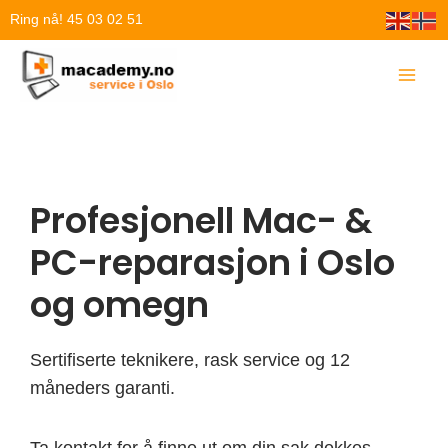
Hopp
Ring nå! 45 03 02 51
rett
til
innholdet
Profesjonell Mac- &
PC-reparasjon i Oslo
og omegn
Sertifiserte teknikere, rask service og 12
måneders garanti.
Ta kontakt for å finne ut om din sak dekkes