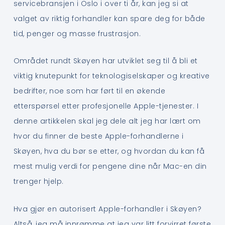
servicebransjen i Oslo i over ti år, kan jeg si at
valget av riktig forhandler kan spare deg for både
tid, penger og masse frustrasjon.
Området rundt Skøyen har utviklet seg til å bli et
viktig knutepunkt for teknologiselskaper og kreative
bedrifter, noe som har ført til en økende
etterspørsel etter profesjonelle Apple-tjenester. I
denne artikkelen skal jeg dele alt jeg har lært om
hvor du finner de beste Apple-forhandlerne i
Skøyen, hva du bør se etter, og hvordan du kan få
mest mulig verdi for pengene dine når Mac-en din
trenger hjelp.
Hva gjør en autorisert Apple-forhandler i Skøyen?
Altså, jeg må innrømme at jeg var litt forvirret første