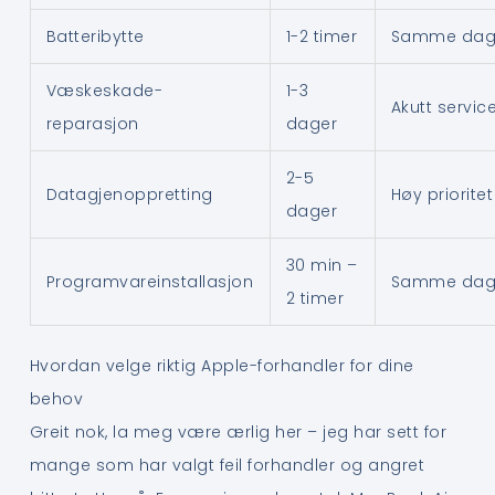
Batteribytte
1-2 timer
Samme da
Væskeskade-
1-3
Akutt servic
reparasjon
dager
2-5
Datagjenoppretting
Høy prioritet
dager
30 min –
Programvareinstallasjon
Samme da
2 timer
Hvordan velge riktig Apple-forhandler for dine
behov
Greit nok, la meg være ærlig her – jeg har sett for
mange som har valgt feil forhandler og angret