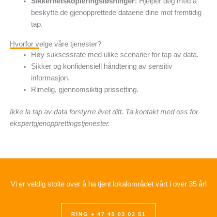
Sikkerhetskopieringsløsninger:
Hjelper deg med å
beskytte de gjenopprettede dataene dine mot fremtidig
tap.
Hvorfor velge våre tjenester?
Høy suksessrate med ulike scenarier for tap av data.
Sikker og konfidensiell håndtering av sensitiv
informasjon.
Rimelig, gjennomsiktig prissetting.
Ikke la tap av data forstyrre livet ditt. Ta kontakt med oss ​​for
ekspertgjenopprettingstjenester.
Vi er veldig stolte over å ha tjent lokalområdet vårt i over 35 år!
RING + 47 45 03 02 51