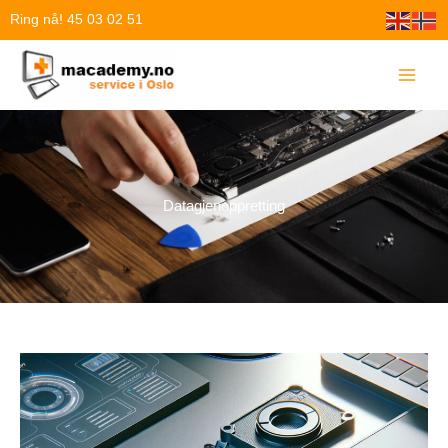
Hopp
Ring nå! 45 03 02 51
rett
til
innholdet
Datagjenoppretting