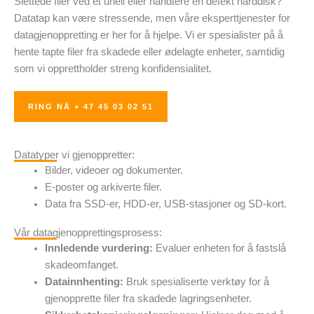
Slettede filer ved et uhell eller håndtere en defekt harddisk?
Datatap kan være stressende, men våre eksperttjenester for
datagjenoppretting er her for å hjelpe. Vi er spesialister på å
hente tapte filer fra skadede eller ødelagte enheter, samtidig
som vi opprettholder streng konfidensialitet.
RING NÅ + 47 45 03 02 51
Datatyper vi gjenoppretter:
Bilder, videoer og dokumenter.
E-poster og arkiverte filer.
Data fra SSD-er, HDD-er, USB-stasjoner og SD-kort.
Vår datagjenopprettingsprosess:
Innledende vurdering:
Evaluer enheten for å fastslå
skadeomfanget.
Datainnhenting:
Bruk spesialiserte verktøy for å
gjenopprette filer fra skadede lagringsenheter.