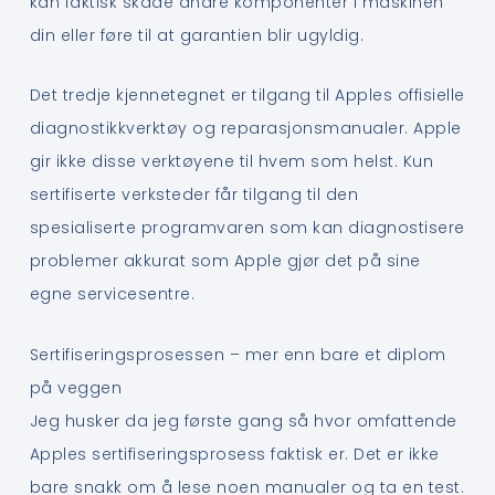
kan faktisk skade andre komponenter i maskinen
din eller føre til at garantien blir ugyldig.
Det tredje kjennetegnet er tilgang til Apples offisielle
diagnostikkverktøy og reparasjonsmanualer. Apple
gir ikke disse verktøyene til hvem som helst. Kun
sertifiserte verksteder får tilgang til den
spesialiserte programvaren som kan diagnostisere
problemer akkurat som Apple gjør det på sine
egne servicesentre.
Sertifiseringsprosessen – mer enn bare et diplom
på veggen
Jeg husker da jeg første gang så hvor omfattende
Apples sertifiseringsprosess faktisk er. Det er ikke
bare snakk om å lese noen manualer og ta en test.