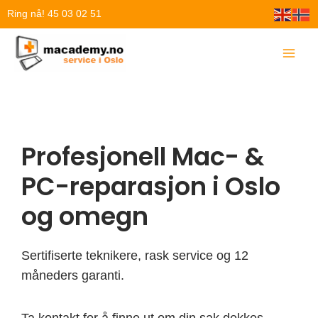
Hopp
Ring nå! 45 03 02 51
rett
til
innholdet
Profesjonell Mac- &
PC-reparasjon i Oslo
og omegn
Sertifiserte teknikere, rask service og 12
måneders garanti.
Ta kontakt for å finne ut om din sak dekkes