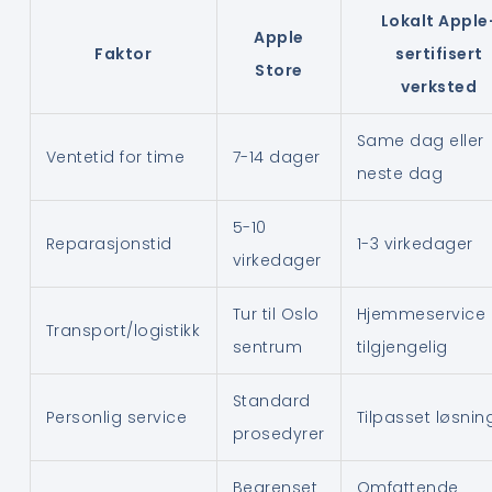
Lokalt Apple
Apple
Faktor
sertifisert
Store
verksted
Same dag eller
Ventetid for time
7-14 dager
neste dag
5-10
Reparasjonstid
1-3 virkedager
virkedager
Tur til Oslo
Hjemmeservice
Transport/logistikk
sentrum
tilgjengelig
Standard
Personlig service
Tilpasset løsnin
prosedyrer
Begrenset
Omfattende