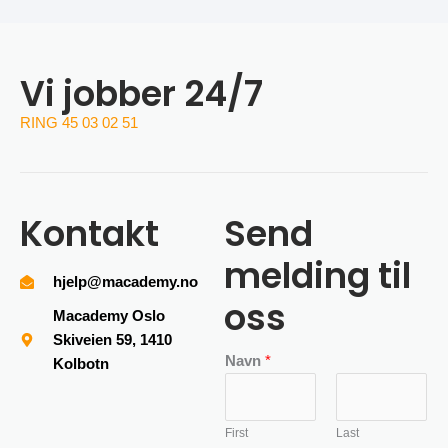
Vi jobber 24/7
RING 45 03 02 51
Kontakt
Send
melding til
hjelp@macademy.no
oss
Macademy Oslo
Skiveien 59, 1410
Navn
*
Kolbotn
First
Last