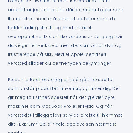
Forskjellen i kvalitet er faktisk dramatisk. I mitt
arbeid har jeg sett alt fra dårlige skjermkopier som
flimrer etter noen måneder, til batterier som ikke
holder lading eller til og med orsaket
overoppheting. Det er ikke verdens undergang hvis
du velger feil verksted, men det kan fort bli dyrt og
frustrerende på sikt. Med et Apple-sertifisert
verksted slipper du denne typen bekymringer.
Personlig foretrekker jeg alltid å gå til eksperter
som forstår produktet innvendig og utvendig. Det
gir meg ro i sinnet, spesielt når det gjelder dyre
maskiner som MacBook Pro eller iMac. Og når
verkstedet i tillegg tilbyr service direkte til hjemmet
ditt i Bærum? Da blir hele opplevelsen nærmest
sømløs.