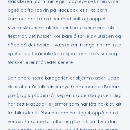
klassikeren (som min egen opplevelse), men vi ser
også alt fra rødvin på MacBook-er til at barn
kommer borti maskiner med saft og søppel.
Væskeskader er faktisk mer kompliserte enn folk
flest tror. Det holder ikke bare å tørke av utsiden og
håpe på det beste – væske kan trenge inn i minste
spalter og forårsake korrosjon som ikke viser seg
før uker eller måneder senere.
Den andre store kategorien er skjermskader. Dette
skjer ofte når folk reiser mye (som mange i Bærum
gjør), og laptopen får seg en skade i bagasjen. Jeg
har sett MacBook-skjermer som har fått hakk av alt
fra bilnøkler til iPhones som har ligget oppå dem i
vesker. En kunde fortalte meg faktisk om hvordan