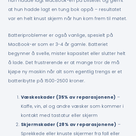
hun hadde lagt MacBook-en på bilsetet og glemt
at hun hadde lagt en tung bok oppå – resultatet
var en helt knust skjerm når hun kom frem til møtet.
Batteriproblemer er også vanlige, spesielt på
MacBook-er som er 3-4 år gamle. Batteriet
begynner å svelle, mister kapasitet eller slutter helt
å lade. Det frustrerende er at mange tror de må
kjøpe ny maskin når alt som egentlig trengs er et
batteribytte på 1500-2500 kroner.
Væskeskader (35% av reparasjonene)
–
Kaffe, vin, øl og andre væsker som kommer i
kontakt med tastatur eller skjerm
Skjermskader (28% av reparasjonene)
–
Sprekkede eller knuste skjermer fra fall eller