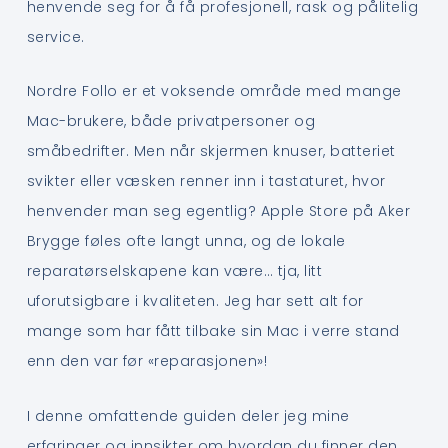
henvende seg for å få profesjonell, rask og pålitelig
service.
Nordre Follo er et voksende område med mange
Mac-brukere, både privatpersoner og
småbedrifter. Men når skjermen knuser, batteriet
svikter eller væsken renner inn i tastaturet, hvor
henvender man seg egentlig? Apple Store på Aker
Brygge føles ofte langt unna, og de lokale
reparatørselskapene kan være… tja, litt
uforutsigbare i kvaliteten. Jeg har sett alt for
mange som har fått tilbake sin Mac i verre stand
enn den var før «reparasjonen»!
I denne omfattende guiden deler jeg mine
erfaringer og innsikter om hvordan du finner den