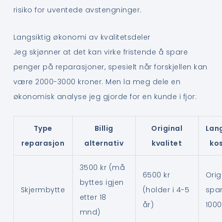
risiko for uventede avstengninger.
Langsiktig økonomi av kvalitetsdeler
Jeg skjønner at det kan virke fristende å spare
penger på reparasjoner, spesielt når forskjellen kan
være 2000-3000 kroner. Men la meg dele en
økonomisk analyse jeg gjorde for en kunde i fjor:
Type
Billig
Original
Lang
reparasjon
alternativ
kvalitet
ko
3500 kr (må
6500 kr
Orig
byttes igjen
Skjermbytte
(holder i 4-5
spa
etter 18
år)
1000
mnd)