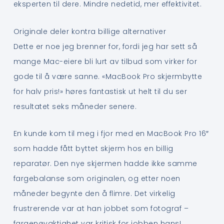
eksperten til dere. Mindre nedetid, mer effektivitet.
Originale deler kontra billige alternativer
Dette er noe jeg brenner for, fordi jeg har sett så
mange Mac-eiere bli lurt av tilbud som virker for
gode til å være sanne. «MacBook Pro skjermbytte
for halv pris!» høres fantastisk ut helt til du ser
resultatet seks måneder senere.
En kunde kom til meg i fjor med en MacBook Pro 16″
som hadde fått byttet skjerm hos en billig
reparatør. Den nye skjermen hadde ikke samme
fargebalanse som originalen, og etter noen
måneder begynte den å flimre. Det virkelig
frustrerende var at han jobbet som fotograf –
fargenøyaktighet var kritisk for jobben hans!