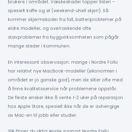
brukere i området. Væskeskader topper listen –
spesielt kaffe og øl (weekend-uhell skjer!). Så
kommer skjermskader fra fall, batteriproblemer på
eldre modeller, og overraskende ofte
støvproblemer fra byggvirksomheten som pågår
mange steder i kommunen.
En interessant observasjon: mange i Nordre Follo
har relativt nye MacBook-modeller (økonomien i
området er jo ganske god), men de sliter ofte med
å finne kvalitetsservice når problemene oppstår.
De fleste ønsker ikke å vente 1-2 uker på reparasjon
hos Apple Store, spesielt ikke når de er avhengige
av Mac-en til jobb eller studier.
Slik finner du riktig Apple support Nordre Follo