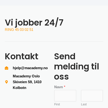
Vi jobber 24/7
RING 45 03 02 51
Kontakt
Send
melding til
hjelp@macademy.no
oss
Macademy Oslo
Skiveien 59, 1410
Navn
*
Kolbotn
First
Last