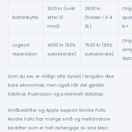
1500 kr (svikt
2800 kr
Orig
Batteribytte
etter 12
(holder i 3-4
spar
mnd)
år)
kr+
Orig
Logikort
4000 kr (50%
7500 kr (95%
unn
reparasjon
suksessrate)
suksessrate)
data
Som du ser, er «billig» ofte dyrest i lengden. Ikke
bare økonomisk, men også når det gjelder
tidsbruk, frustrasjon og potensielt datatap.
Småbedrifter og Apple support Nordre Follo
Nordre Follo har mange små og mellomstore
bedrifter som er helt avhengige av sine Mac-