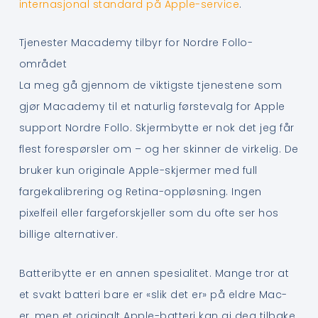
internasjonal standard på Apple-service
.
Tjenester Macademy tilbyr for Nordre Follo-
området
La meg gå gjennom de viktigste tjenestene som
gjør Macademy til et naturlig førstevalg for Apple
support Nordre Follo. Skjermbytte er nok det jeg får
flest forespørsler om – og her skinner de virkelig. De
bruker kun originale Apple-skjermer med full
fargekalibrering og Retina-oppløsning. Ingen
pixelfeil eller fargeforskjeller som du ofte ser hos
billige alternativer.
Batteribytte er en annen spesialitet. Mange tror at
et svakt batteri bare er «slik det er» på eldre Mac-
er, men et originalt Apple-batteri kan gi deg tilbake