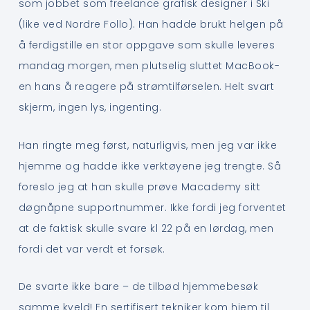
som jobbet som freelance grafisk designer i Ski
(like ved Nordre Follo). Han hadde brukt helgen på
å ferdigstille en stor oppgave som skulle leveres
mandag morgen, men plutselig sluttet MacBook-
en hans å reagere på strømtilførselen. Helt svart
skjerm, ingen lys, ingenting.
Han ringte meg først, naturligvis, men jeg var ikke
hjemme og hadde ikke verktøyene jeg trengte. Så
foreslo jeg at han skulle prøve Macademy sitt
døgnåpne supportnummer. Ikke fordi jeg forventet
at de faktisk skulle svare kl 22 på en lørdag, men
fordi det var verdt et forsøk.
De svarte ikke bare – de tilbød hjemmebesøk
samme kveld! En sertifisert tekniker kom hjem til