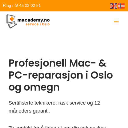
Hopp
Ring nå! 45 03 02 51
rett
til
innholdet
Profesjonell Mac- &
PC-reparasjon i Oslo
og omegn
Sertifiserte teknikere, rask service og 12
måneders garanti.
Ta kontakt for å finne ut om din sak dekkes