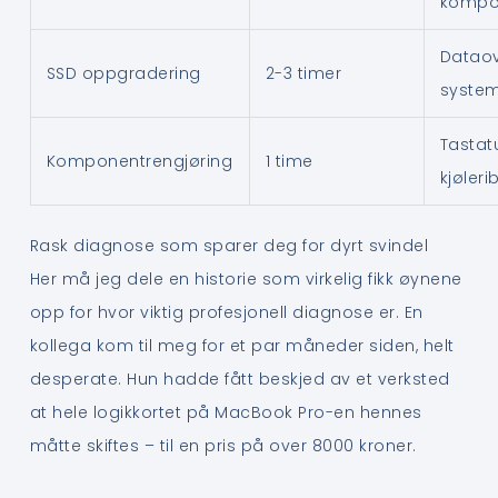
kompo
Dataov
SSD oppgradering
2-3 timer
system
Tastatur
Komponentrengjøring
1 time
kjøleri
Rask diagnose som sparer deg for dyrt svindel
Her må jeg dele en historie som virkelig fikk øynene
opp for hvor viktig profesjonell diagnose er. En
kollega kom til meg for et par måneder siden, helt
desperate. Hun hadde fått beskjed av et verksted
at hele logikkortet på MacBook Pro-en hennes
måtte skiftes – til en pris på over 8000 kroner.