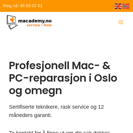
Hopp
Ring nå! 45 03 02 51
rett
til
innholdet
Profesjonell Mac- &
PC-reparasjon i Oslo
og omegn
Sertifiserte teknikere, rask service og 12
måneders garanti.
Ta kontakt for å finne ut om din sak dekkes