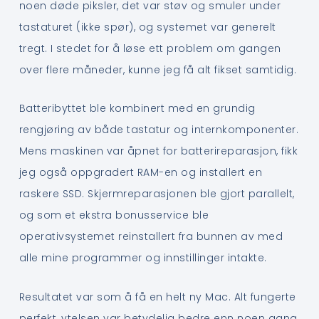
noen døde piksler, det var støv og smuler under
tastaturet (ikke spør), og systemet var generelt
tregt. I stedet for å løse ett problem om gangen
over flere måneder, kunne jeg få alt fikset samtidig.
Batteribyttet ble kombinert med en grundig
rengjøring av både tastatur og internkomponenter.
Mens maskinen var åpnet for batterireparasjon, fikk
jeg også oppgradert RAM-en og installert en
raskere SSD. Skjermreparasjonen ble gjort parallelt,
og som et ekstra bonusservice ble
operativsystemet reinstallert fra bunnen av med
alle mine programmer og innstillinger intakte.
Resultatet var som å få en helt ny Mac. Alt fungerte
perfekt, ytelsen var betydelig bedre enn noen gang