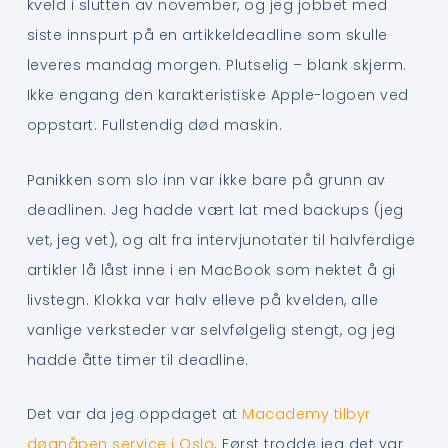
kveld i slutten av november, og jeg jobbet med
siste innspurt på en artikkeldeadline som skulle
leveres mandag morgen. Plutselig – blank skjerm.
Ikke engang den karakteristiske Apple-logoen ved
oppstart. Fullstendig død maskin.
Panikken som slo inn var ikke bare på grunn av
deadlinen. Jeg hadde vært lat med backups (jeg
vet, jeg vet), og alt fra intervjunotater til halvferdige
artikler lå låst inne i en MacBook som nektet å gi
livstegn. Klokka var halv elleve på kvelden, alle
vanlige verksteder var selvfølgelig stengt, og jeg
hadde åtte timer til deadline.
Det var da jeg oppdaget at
Macademy tilbyr
døgnåpen service i Oslo
. Først trodde jeg det var