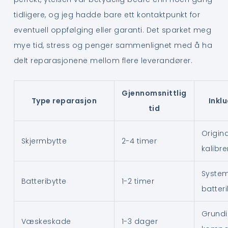
tidligere, og jeg hadde bare ett kontaktpunkt for
eventuell oppfølging eller garanti. Det sparket meg
mye tid, stress og penger sammenlignet med å ha
delt reparasjonene mellom flere leverandører.
Gjennomsnittlig
Type reparasjon
Inklu
tid
Origina
Skjermbytte
2-4 timer
kalibre
System
Batteribytte
1-2 timer
batter
Grundi
Væskeskade
1-3 dager