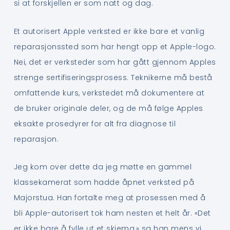
si at forskjellen er som natt og dag.
Et autorisert Apple verksted er ikke bare et vanlig
reparasjonssted som har hengt opp et Apple-logo.
Nei, det er verksteder som har gått gjennom Apples
strenge sertifiseringsprosess. Teknikerne må bestå
omfattende kurs, verkstedet må dokumentere at
de bruker originale deler, og de må følge Apples
eksakte prosedyrer for alt fra diagnose til
reparasjon.
Jeg kom over dette da jeg møtte en gammel
klassekamerat som hadde åpnet verksted på
Majorstua. Han fortalte meg at prosessen med å
bli Apple-autorisert tok ham nesten et helt år. «Det
er ikke bare å fylle ut et skjema,» sa han mens vi