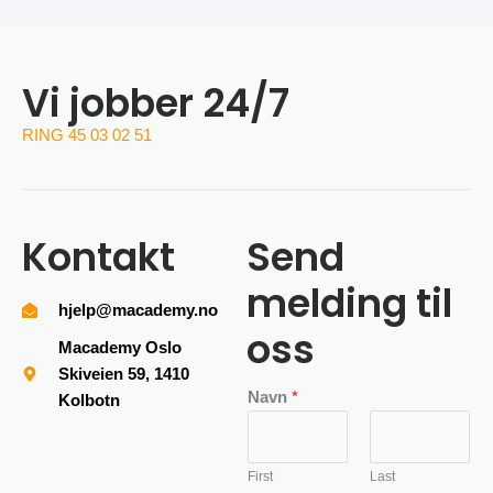
Vi jobber 24/7
RING 45 03 02 51
Kontakt
Send
melding til
hjelp@macademy.no
oss
Macademy Oslo
Skiveien 59, 1410
Navn
*
Kolbotn
First
Last