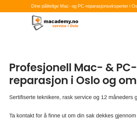
Hopp
Dine pålitelige Mac- og PC-reparasjonseksperter i Os
rett
til
innholdet
Profesjonell Mac- & PC-
reparasjon i Oslo og o
Sertifiserte teknikere, rask service og 12 måneders g
Ta kontakt for å finne ut om din sak dekkes gjennom 