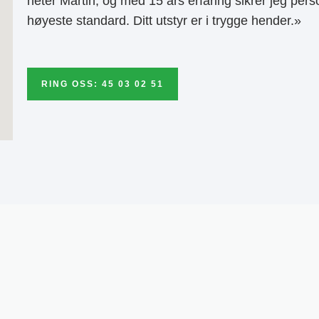
heter Martin, og med 15 års erfaring sikrer jeg pers
høyeste standard. Ditt utstyr er i trygge hender.»
RING OSS: 45 03 02 51