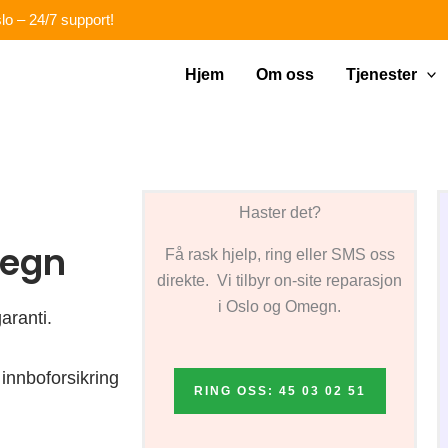
lo – 24/7 support!
Hjem
Om oss
Tjenester
Haster det?
megn
Få rask hjelp, ring eller SMS oss
direkte. Vi tilbyr on-site reparasjon
i Oslo og Omegn.
aranti.
innboforsikring
RING OSS: 45 03 02 51