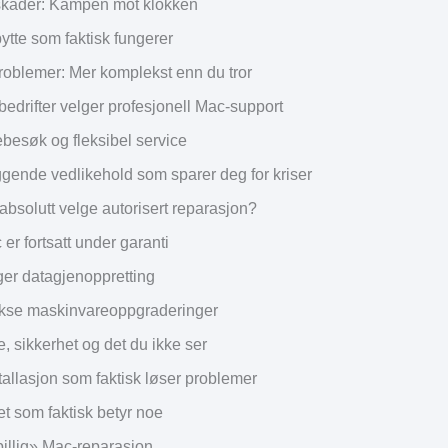
kader: Kampen mot klokken
ytte som faktisk fungerer
problemer: Mer komplekst enn du tror
bedrifter velger profesjonell Mac-support
esøk og fleksibel service
gende vedlikehold som sparer deg for kriser
absolutt velge autorisert reparasjon?
er fortsatt under garanti
ger datagjenoppretting
se maskinvareoppgraderinger
 sikkerhet og det du ikke ser
tallasjon som faktisk løser problemer
t som faktisk betyr noe
billig» Mac-reparasjon