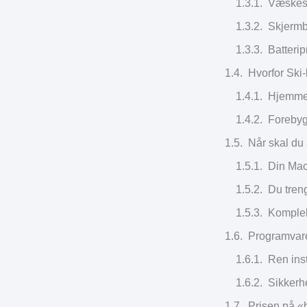
Væskes
Skjermb
Batteri
Hvorfor Ski-
Hjemmeb
Forebyg
Når skal du 
Din Mac 
Du tren
Komplek
Programvare,
Ren ins
Sikkerhe
Prisen på «