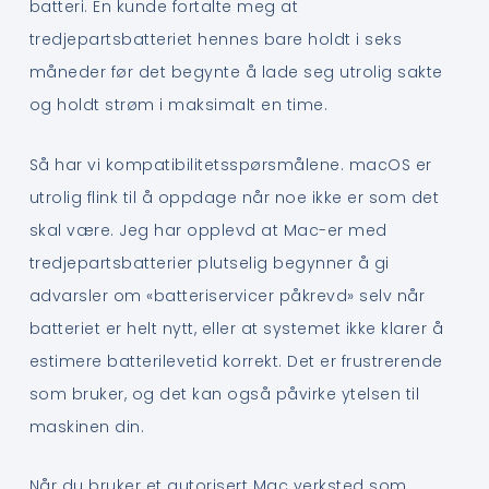
batteri. En kunde fortalte meg at
tredjepartsbatteriet hennes bare holdt i seks
måneder før det begynte å lade seg utrolig sakte
og holdt strøm i maksimalt en time.
Så har vi kompatibilitetsspørsmålene. macOS er
utrolig flink til å oppdage når noe ikke er som det
skal være. Jeg har opplevd at Mac-er med
tredjepartsbatterier plutselig begynner å gi
advarsler om «batteriservicer påkrevd» selv når
batteriet er helt nytt, eller at systemet ikke klarer å
estimere batterilevetid korrekt. Det er frustrerende
som bruker, og det kan også påvirke ytelsen til
maskinen din.
Når du bruker et autorisert Mac verksted som