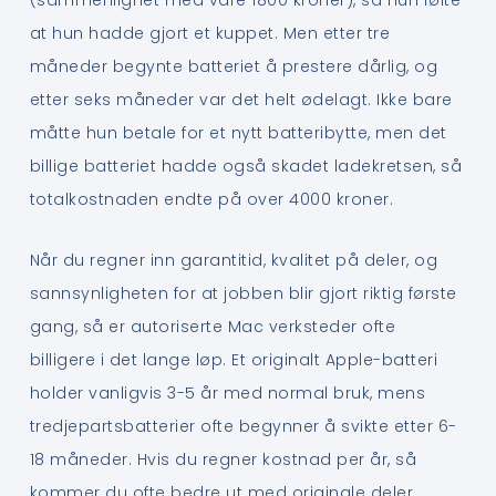
(sammenlignet med våre 1800 kroner), så hun følte
at hun hadde gjort et kuppet. Men etter tre
måneder begynte batteriet å prestere dårlig, og
etter seks måneder var det helt ødelagt. Ikke bare
måtte hun betale for et nytt batteribytte, men det
billige batteriet hadde også skadet ladekretsen, så
totalkostnaden endte på over 4000 kroner.
Når du regner inn garantitid, kvalitet på deler, og
sannsynligheten for at jobben blir gjort riktig første
gang, så er autoriserte Mac verksteder ofte
billigere i det lange løp. Et originalt Apple-batteri
holder vanligvis 3-5 år med normal bruk, mens
tredjepartsbatterier ofte begynner å svikte etter 6-
18 måneder. Hvis du regner kostnad per år, så
kommer du ofte bedre ut med originale deler.