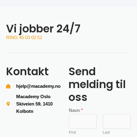
Vi jobber 24/7
RING 45 03 02 51
Kontakt
Send
melding til
hjelp@macademy.no
oss
Macademy Oslo
Skiveien 59, 1410
Navn
*
Kolbotn
First
Last