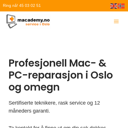
Hopp
Ring nå! 45 03 02 51
rett
til
innholdet
Profesjonell Mac- &
PC-reparasjon i Oslo
og omegn
Sertifiserte teknikere, rask service og 12
måneders garanti.
Ta kontakt for å finne ut om din sak dekkes