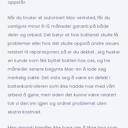
oppstår.
Når du bruker et autorisert Mac verksted, får du
vanligvis minst 6-12 måneder garanti på både
deler og arbeid. Det betyr at hvis batteriet skulle få
problemer eller hvis det skulle oppstå andre issues
relatert til reparasjonen, så er du dekket. Jeg husker
en kunde som fikk byttet batteri hos oss, og tre
måneder senere begynte Mac-en å lade seg
merkelig sakte. Det viste seg å være en defekt i
batterikontrolleren som ikke hadde noe med vårt
arbeid å gjøre, men siden det kunne være relatert
tok vi den inn igjen og ordnet problemet uten
ekstra kostnad.
Men garanti handler ikke bare om å fikse ting som