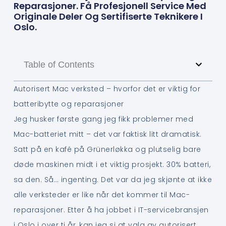
Reparasjoner. Få Profesjonell Service Med
Originale Deler Og Sertifiserte Teknikere I
Oslo.
Table of Contents
Autorisert Mac verksted – hvorfor det er viktig for
batteribytte og reparasjoner
Jeg husker første gang jeg fikk problemer med
Mac-batteriet mitt – det var faktisk litt dramatisk.
Satt på en kafé på Grünerløkka og plutselig bare
døde maskinen midt i et viktig prosjekt. 30% batteri,
sa den. Så… ingenting. Det var da jeg skjønte at ikke
alle verksteder er like når det kommer til Mac-
reparasjoner. Etter å ha jobbet i IT-servicebransjen
i Oslo i over ti år, kan jeg si at valg av autorisert