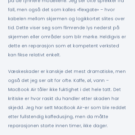
på de tynnere modellene. Jeg ser ofte sprekker fra
fall, men også det som kalles «flexgate» – hvor
kabelen mellom skjermen og logikkortet slites over
tid. Dette viser seg som flimrende lys nederst på
skjermen eller områder som blir mørke. Heldigvis er
dette en reparasjon som et kompetent verksted
kan fikse relativt enkelt.
Væskeskader er kanskje det mest dramatiske, men
også det jeg ser alt for ofte. Kaffe, øl, vann –
MacBook Air tåler ikke fuktighet i det hele tatt. Det
kritiske er hvor raskt du handler etter skaden har
skjedd. Jeg har sett MacBook Air-er som ble reddet
etter fullstendig kaffedusjing, men da måtte
reparasjonen starte innen timer, ikke dager.