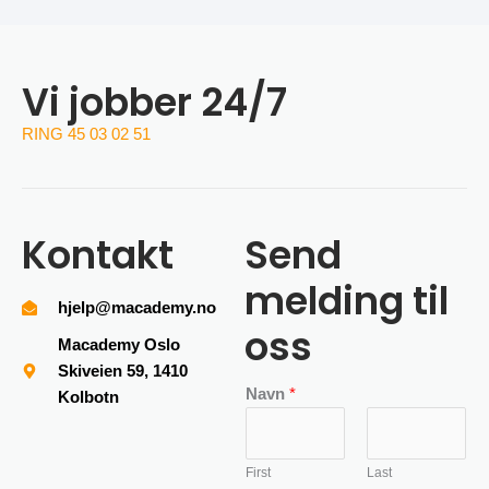
Vi jobber 24/7
RING 45 03 02 51
Kontakt
Send
melding til
hjelp@macademy.no
oss
Macademy Oslo
Skiveien 59, 1410
Navn
*
Kolbotn
First
Last