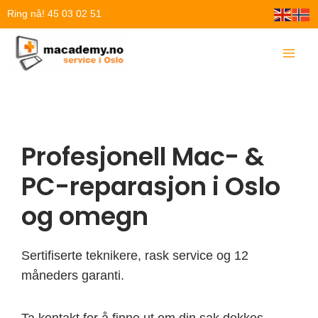
Hopp
Ring nå! 45 03 02 51
rett
til
innholdet
Profesjonell Mac- &
PC-reparasjon i Oslo
og omegn
Sertifiserte teknikere, rask service og 12
måneders garanti.
Ta kontakt for å finne ut om din sak dekkes