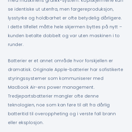
med maskinens grafikk-system. Kopiskjermene kan
se identiske ut utenfra, men fargereproduksjon,
lysstyrke og holdbarhet er ofte betydelig dårligere.
I dette tilfellet måtte hele skjermen byttes på nytt –
kunden betalte dobbelt og var uten maskinen i to
runder.
Batterier er et annet område hvor forskjellen er
dramatisk. Originale Apple-batterier har sofistikerte
styringssystemer som kommuniserer med
MacBook Air-ens power management.
Tredjepartsbatterier mangler ofte denne
teknologien, noe som kan føre til alt fra dårlig
batteritid til overoppheting og i verste fall brann
eller eksplosjon.