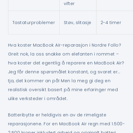
vifter
Tastaturproblemer
Støv, slitasje
2-4 timer
Hva koster MacBook Air-reparasjon i Nordre Follo?
Greit nok, la oss snakke om elefanten i rommet –
hva koster det egentlig å reparere en MacBook Air?
Jeg får denne spørsmålet konstant, og svaret er…
tja, det kommer an på! Men la meg gi deg en
realistisk oversikt basert på mine erfaringer med
ulike verksteder i området.
Batteribytte er heldigvis en av de rimeligste
reparasjonene. For en MacBook Air regn med 1.500-
2.500 kroner inkludert arbeid og originalt batteri.