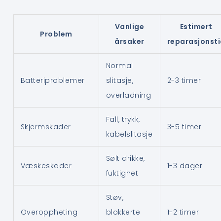
Vanlige
Estimert
Problem
årsaker
reparasjonst
Normal
Batteriproblemer
slitasje,
2-3 timer
overladning
Fall, trykk,
Skjermskader
3-5 timer
kabelslitasje
Sølt drikke,
Væskeskader
1-3 dager
fuktighet
Støv,
Overoppheting
blokkerte
1-2 timer