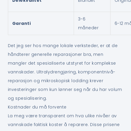
Delekvalitet
Blandet
Origin
3-6
Garanti
6-12 m
måneder
Det jeg ser hos mange lokale verksteder, er at de
håndterer generelle reparasjoner bra, men
mangler det spesialiserte utstyret for komplekse
vannskader. Ultralydrengjøring, komponentnivå-
reparasjon og mikroskopisk lodding krever
investeringer som kun lønner seg når du har volum
og spesialisering.
Kostnader du må forvente
La meg være transparent om hva ulike nivåer av
vannskade faktisk koster å reparere. Disse prisene