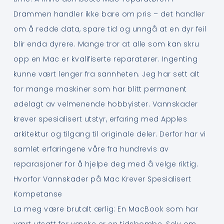
Drammen handler ikke bare om pris – det handler
om å redde data, spare tid og unngå at en dyr feil
blir enda dyrere. Mange tror at alle som kan skru
opp en Mac er kvalifiserte reparatører. Ingenting
kunne vært lenger fra sannheten. Jeg har sett alt
for mange maskiner som har blitt permanent
ødelagt av velmenende hobbyister. Vannskader
krever spesialisert utstyr, erfaring med Apples
arkitektur og tilgang til originale deler. Derfor har vi
samlet erfaringene våre fra hundrevis av
reparasjoner for å hjelpe deg med å velge riktig.
Hvorfor Vannskader på Mac Krever Spesialisert
Kompetanse
La meg være brutalt ærlig: En MacBook som har
vært utsatt for væske er en tidsbombe. Selv om