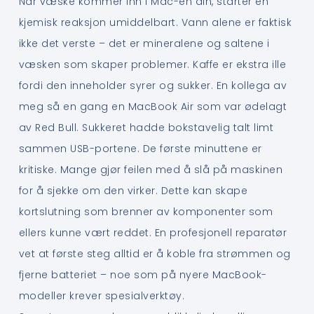
Når væske kommer inn i Mac-en din, starter en
kjemisk reaksjon umiddelbart. Vann alene er faktisk
ikke det verste – det er mineralene og saltene i
væsken som skaper problemer. Kaffe er ekstra ille
fordi den inneholder syrer og sukker. En kollega av
meg så en gang en MacBook Air som var ødelagt
av Red Bull. Sukkeret hadde bokstavelig talt limt
sammen USB-portene. De første minuttene er
kritiske. Mange gjør feilen med å slå på maskinen
for å sjekke om den virker. Dette kan skape
kortslutning som brenner av komponenter som
ellers kunne vært reddet. En profesjonell reparatør
vet at første steg alltid er å koble fra strømmen og
fjerne batteriet – noe som på nyere MacBook-
modeller krever spesialverktøy.