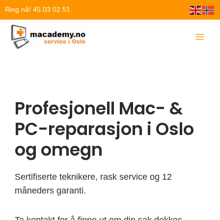
Hopp
Ring nå! 45 03 02 51
rett
til
innholdet
Profesjonell Mac- &
PC-reparasjon i Oslo
og omegn
Sertifiserte teknikere, rask service og 12
måneders garanti.
Ta kontakt for å finne ut om din sak dekkes