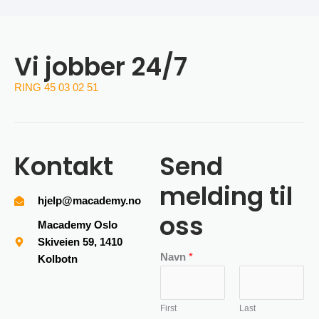
Vi jobber 24/7
RING 45 03 02 51
Kontakt
Send
melding til
hjelp@macademy.no
oss
Macademy Oslo
Skiveien 59, 1410
Navn
*
Kolbotn
First
Last