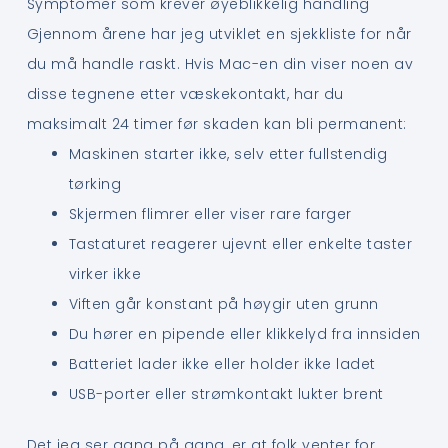
Symptomer som krever øyeblikkelig handling
Gjennom årene har jeg utviklet en sjekkliste for når
du må handle raskt. Hvis Mac-en din viser noen av
disse tegnene etter væskekontakt, har du
maksimalt 24 timer før skaden kan bli permanent:
Maskinen starter ikke, selv etter fullstendig
tørking
Skjermen flimrer eller viser rare farger
Tastaturet reagerer ujevnt eller enkelte taster
virker ikke
Viften går konstant på høygir uten grunn
Du hører en pipende eller klikkelyd fra innsiden
Batteriet lader ikke eller holder ikke ladet
USB-porter eller strømkontakt lukter brent
Det jeg ser gang på gang, er at folk venter for