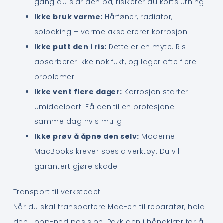
gang du slår den på, risikerer du kortslutning
Ikke bruk varme:
Hårføner, radiator,
solbaking – varme akselererer korrosjon
Ikke putt den i ris:
Dette er en myte. Ris
absorberer ikke nok fukt, og lager ofte flere
problemer
Ikke vent flere dager:
Korrosjon starter
umiddelbart. Få den til en profesjonell
samme dag hvis mulig
Ikke prøv å åpne den selv:
Moderne
MacBooks krever spesialverktøy. Du vil
garantert gjøre skade
Transport til verkstedet
Når du skal transportere Mac-en til reparatør, hold
den i opp-ned posisjon. Pakk den i håndklær for å