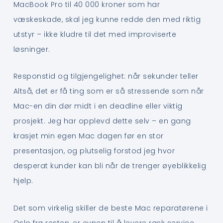
MacBook Pro til 40 000 kroner som har
væskeskade, skal jeg kunne redde den med riktig
utstyr – ikke kludre til det med improviserte
løsninger.
Responstid og tilgjengelighet: når sekunder teller
Altså, det er få ting som er så stressende som når
Mac-en din dør midt i en deadline eller viktig
prosjekt. Jeg har opplevd dette selv – en gang
krasjet min egen Mac dagen før en stor
presentasjon, og plutselig forstod jeg hvor
desperat kunder kan bli når de trenger øyeblikkelig
hjelp.
Det som virkelig skiller de beste Mac reparatørene i
Oslo fra resten, er evnen til å levere rask service