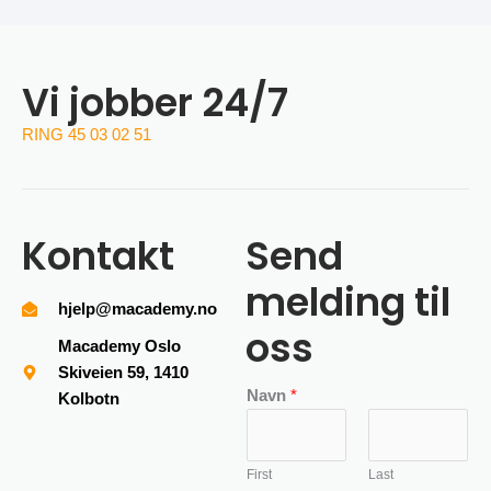
Vi jobber 24/7
RING 45 03 02 51
Kontakt
Send
melding til
hjelp@macademy.no
oss
Macademy Oslo
Skiveien 59, 1410
Navn
*
Kolbotn
First
Last