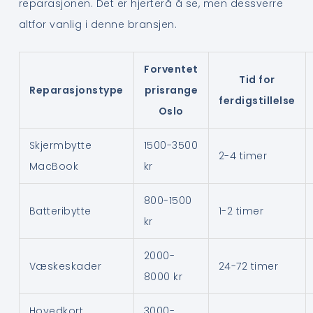
reparasjonen. Det er hjerterå å se, men dessverre
altfor vanlig i denne bransjen.
Forventet
Tid for
Reparasjonstype
prisrange
ferdigstillelse
Oslo
Skjermbytte
1500-3500
2-4 timer
MacBook
kr
800-1500
Batteribytte
1-2 timer
kr
2000-
Væskeskader
24-72 timer
8000 kr
Hovedkort
3000-