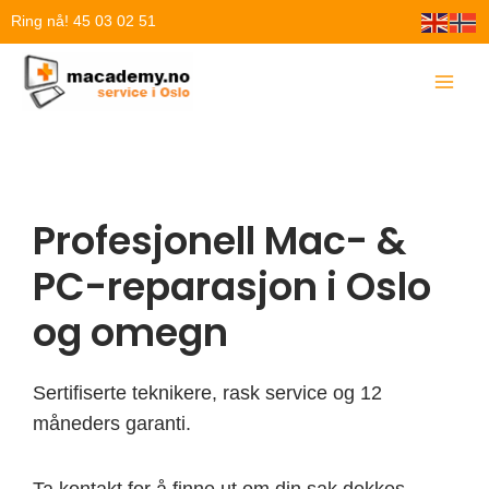
Hopp
Ring nå! 45 03 02 51
rett
til
innholdet
Profesjonell Mac- &
PC-reparasjon i Oslo
og omegn
Sertifiserte teknikere, rask service og 12
måneders garanti.
Ta kontakt for å finne ut om din sak dekkes