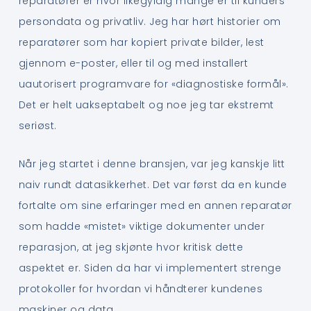
reparatører er hvor likegyldig mange er til kunders
persondata og privatliv. Jeg har hørt historier om
reparatører som har kopiert private bilder, lest
gjennom e-poster, eller til og med installert
uautorisert programvare for «diagnostiske formål».
Det er helt uakseptabelt og noe jeg tar ekstremt
seriøst.
Når jeg startet i denne bransjen, var jeg kanskje litt
naiv rundt datasikkerhet. Det var først da en kunde
fortalte om sine erfaringer med en annen reparatør
som hadde «mistet» viktige dokumenter under
reparasjon, at jeg skjønte hvor kritisk dette
aspektet er. Siden da har vi implementert strenge
protokoller for hvordan vi håndterer kundenes
maskiner og data.