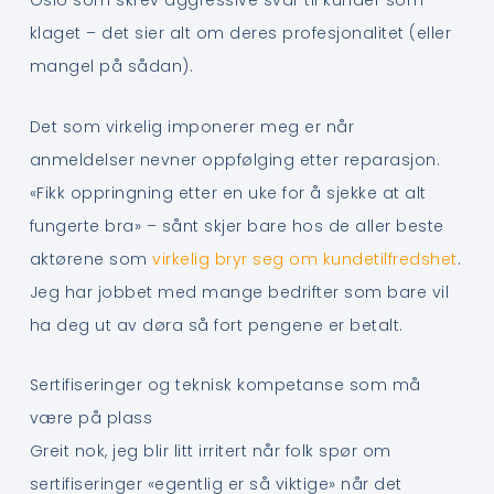
Oslo som skrev aggressive svar til kunder som
klaget – det sier alt om deres profesjonalitet (eller
mangel på sådan).
Det som virkelig imponerer meg er når
anmeldelser nevner oppfølging etter reparasjon.
«Fikk oppringning etter en uke for å sjekke at alt
fungerte bra» – sånt skjer bare hos de aller beste
aktørene som
virkelig bryr seg om kundetilfredshet
.
Jeg har jobbet med mange bedrifter som bare vil
ha deg ut av døra så fort pengene er betalt.
Sertifiseringer og teknisk kompetanse som må
være på plass
Greit nok, jeg blir litt irritert når folk spør om
sertifiseringer «egentlig er så viktige» når det