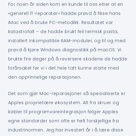
For noen år siden kom en kunde til oss etter at en
«generell IT-reparatør» hadde prøvd å fikse hans
iMac ved å bruke PC-metodikk. Resultatet var
katastrofalt – de hadde brukt feil termisk pasta,
installert inkompatible RAM-moduler, og til og med
prøvd å kjøre Windows diagnostikk på macOS. Vi
brukte fire dager på å reversere skadene de hadde
forårsaket før vi i det hele tatt kunne starte med
den opprinnelige reparasjonen.
Det som gjør Mac-reparasjoner så spesialiserte er
Apples proprietære økosystem. Alt fra skruer og
kabler til programvareintegrasjon følger Apples
egne standarder som ofte er helt forskjellige fra
industrinormen. Jeg har investert år i å lære disse