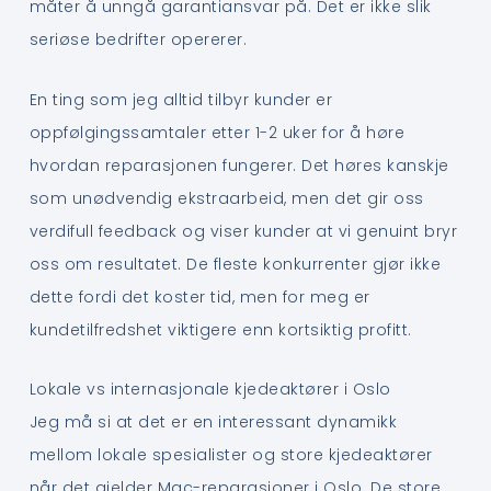
måter å unngå garantiansvar på. Det er ikke slik
seriøse bedrifter opererer.
En ting som jeg alltid tilbyr kunder er
oppfølgingssamtaler etter 1-2 uker for å høre
hvordan reparasjonen fungerer. Det høres kanskje
som unødvendig ekstraarbeid, men det gir oss
verdifull feedback og viser kunder at vi genuint bryr
oss om resultatet. De fleste konkurrenter gjør ikke
dette fordi det koster tid, men for meg er
kundetilfredshet viktigere enn kortsiktig profitt.
Lokale vs internasjonale kjedeaktører i Oslo
Jeg må si at det er en interessant dynamikk
mellom lokale spesialister og store kjedeaktører
når det gjelder Mac-reparasjoner i Oslo. De store