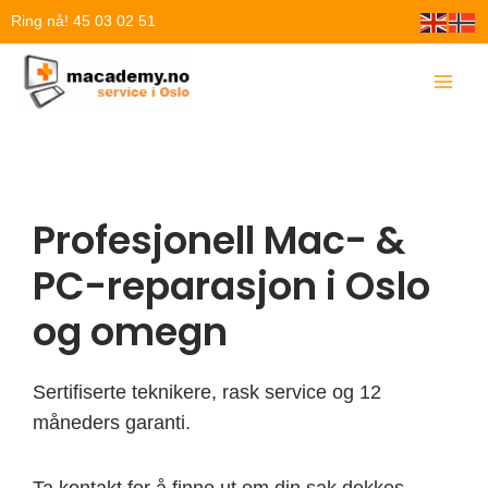
Hopp
Ring nå! 45 03 02 51
rett
til
innholdet
Profesjonell Mac- &
PC-reparasjon i Oslo
og omegn
Sertifiserte teknikere, rask service og 12
måneders garanti.
Ta kontakt for å finne ut om din sak dekkes