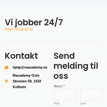
Vi jobber 24/7
RING 45 03 02 51
Kontakt
Send
melding til
hjelp@macademy.no
oss
Macademy Oslo
Skiveien 59, 1410
Navn
*
Kolbotn
First
Last