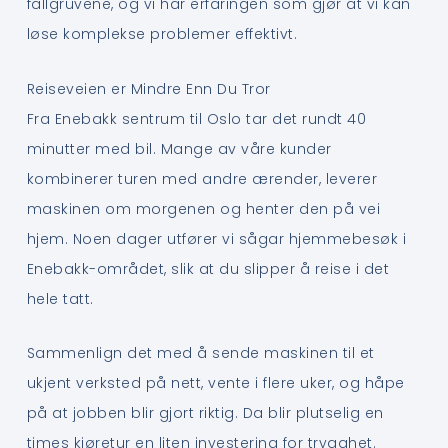
fallgruvene, og vi har erfaringen som gjør at vi kan
løse komplekse problemer effektivt.
Reiseveien er Mindre Enn Du Tror
Fra Enebakk sentrum til Oslo tar det rundt 40
minutter med bil. Mange av våre kunder
kombinerer turen med andre ærender, leverer
maskinen om morgenen og henter den på vei
hjem. Noen dager utfører vi sågar hjemmebesøk i
Enebakk-området, slik at du slipper å reise i det
hele tatt.
Sammenlign det med å sende maskinen til et
ukjent verksted på nett, vente i flere uker, og håpe
på at jobben blir gjort riktig. Da blir plutselig en
times kjøretur en liten investering for trygghet.