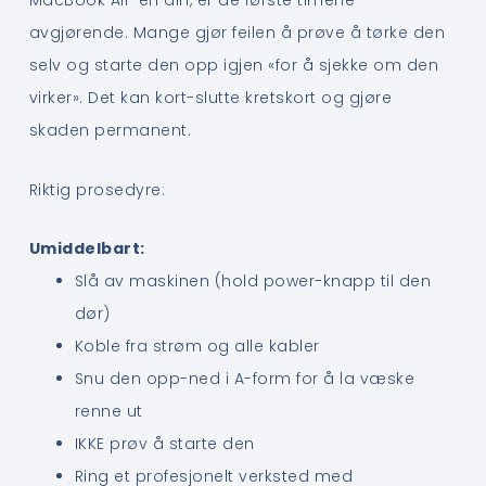
MacBook Air-en din, er de første timene
avgjørende. Mange gjør feilen å prøve å tørke den
selv og starte den opp igjen «for å sjekke om den
virker». Det kan kort-slutte kretskort og gjøre
skaden permanent.
Riktig prosedyre:
Umiddelbart:
Slå av maskinen (hold power-knapp til den
dør)
Koble fra strøm og alle kabler
Snu den opp-ned i A-form for å la væske
renne ut
IKKE prøv å starte den
Ring et profesjonelt verksted med