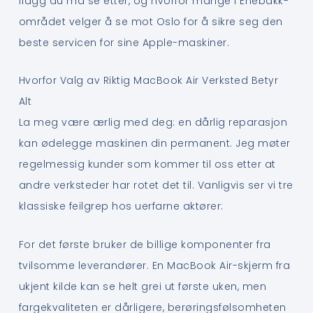
flagg du må se etter, og hvorfor mange i Enebakk-
området velger å se mot Oslo for å sikre seg den
beste servicen for sine Apple-maskiner.
Hvorfor Valg av Riktig MacBook Air Verksted Betyr
Alt
La meg være ærlig med deg: en dårlig reparasjon
kan ødelegge maskinen din permanent. Jeg møter
regelmessig kunder som kommer til oss etter at
andre verksteder har rotet det til. Vanligvis ser vi tre
klassiske feilgrep hos uerfarne aktører:
For det første bruker de billige komponenter fra
tvilsomme leverandører. En MacBook Air-skjerm fra
ukjent kilde kan se helt grei ut første uken, men
fargekvaliteten er dårligere, berøringsfølsomheten