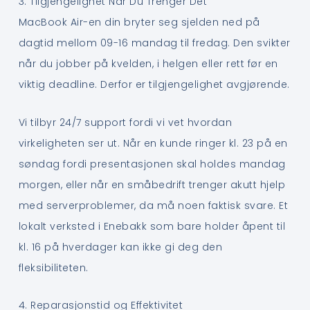
3. Tilgjengelighet Når Du Trenger Det
MacBook Air-en din bryter seg sjelden ned på
dagtid mellom 09-16 mandag til fredag. Den svikter
når du jobber på kvelden, i helgen eller rett før en
viktig deadline. Derfor er tilgjengelighet avgjørende.
Vi tilbyr 24/7 support fordi vi vet hvordan
virkeligheten ser ut. Når en kunde ringer kl. 23 på en
søndag fordi presentasjonen skal holdes mandag
morgen, eller når en småbedrift trenger akutt hjelp
med serverproblemer, da må noen faktisk svare. Et
lokalt verksted i Enebakk som bare holder åpent til
kl. 16 på hverdager kan ikke gi deg den
fleksibiliteten.
4. Reparasjonstid og Effektivitet