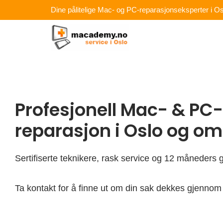
Hopp
Dine pålitelige Mac- og PC-reparasjonseksperter i Os
rett
til
innholdet
Profesjonell Mac- & PC-
reparasjon i Oslo og o
Sertifiserte teknikere, rask service og 12 måneders g
Ta kontakt for å finne ut om din sak dekkes gjennom 