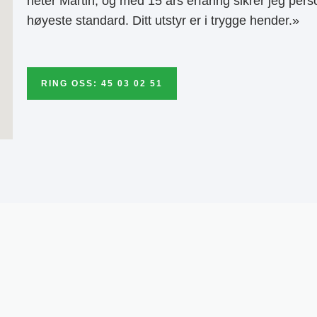
heter Martin, og med 15 års erfaring sikrer jeg pers
høyeste standard. Ditt utstyr er i trygge hender.»
RING OSS: 45 03 02 51