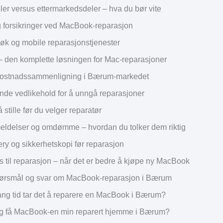
ler versus ettermarkedsdeler – hva du bør vite
g forsikringer ved MacBook-reparasjon
 og mobile reparasjonstjenester
den komplette løsningen for Mac-reparasjoner
 kostnadssammenligning i Bærum-markedet
de vedlikehold for å unngå reparasjoner
stille før du velger reparatør
ldelser og omdømme – hvordan du tolker dem riktig
ry og sikkerhetskopi før reparasjon
es til reparasjon – når det er bedre å kjøpe ny MacBook
pørsmål og svar om MacBook-reparasjon i Bærum
ang tid tar det å reparere en MacBook i Bærum?
g få MacBook-en min reparert hjemme i Bærum?