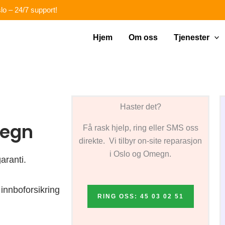
lo – 24/7 support!
Hjem
Om oss
Tjenester
Haster det?
megn
Få rask hjelp, ring eller SMS oss
direkte. Vi tilbyr on-site reparasjon
i Oslo og Omegn.
aranti.
innboforsikring
RING OSS: 45 03 02 51