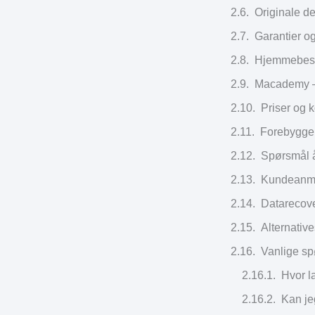
Originale de
Garantier o
Hjemmebesøk
Macademy – 
Priser og
Forebyggen
Spørsmål å 
Kundeanme
Datarecove
Alternativ
Vanlige s
Hvor l
Kan je