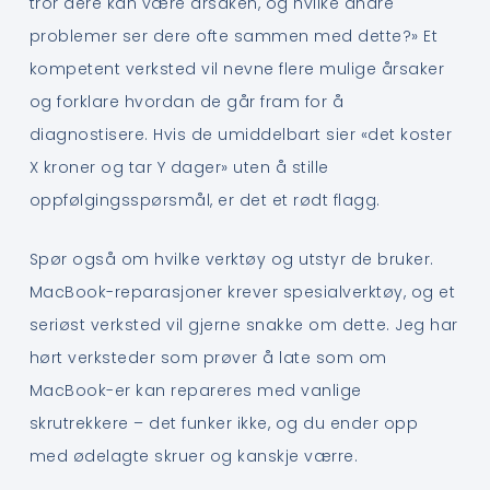
tror dere kan være årsaken, og hvilke andre
problemer ser dere ofte sammen med dette?» Et
kompetent verksted vil nevne flere mulige årsaker
og forklare hvordan de går fram for å
diagnostisere. Hvis de umiddelbart sier «det koster
X kroner og tar Y dager» uten å stille
oppfølgingsspørsmål, er det et rødt flagg.
Spør også om hvilke verktøy og utstyr de bruker.
MacBook-reparasjoner krever spesialverktøy, og et
seriøst verksted vil gjerne snakke om dette. Jeg har
hørt verksteder som prøver å late som om
MacBook-er kan repareres med vanlige
skrutrekkere – det funker ikke, og du ender opp
med ødelagte skruer og kanskje værre.