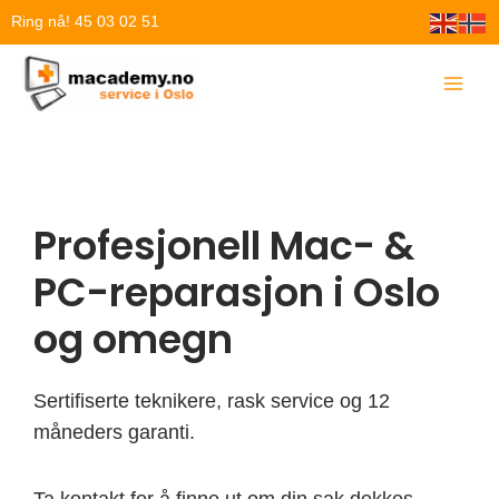
Hopp
Ring nå! 45 03 02 51
rett
til
innholdet
Profesjonell Mac- &
PC-reparasjon i Oslo
og omegn
Sertifiserte teknikere, rask service og 12
måneders garanti.
Ta kontakt for å finne ut om din sak dekkes