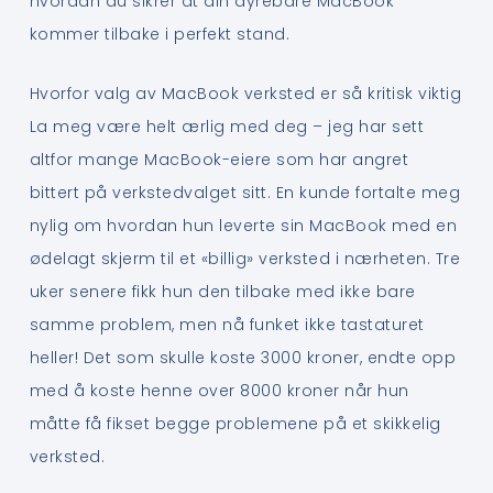
hvordan du sikrer at din dyrebare MacBook
kommer tilbake i perfekt stand.
Hvorfor valg av MacBook verksted er så kritisk viktig
La meg være helt ærlig med deg – jeg har sett
altfor mange MacBook-eiere som har angret
bittert på verkstedvalget sitt. En kunde fortalte meg
nylig om hvordan hun leverte sin MacBook med en
ødelagt skjerm til et «billig» verksted i nærheten. Tre
uker senere fikk hun den tilbake med ikke bare
samme problem, men nå funket ikke tastaturet
heller! Det som skulle koste 3000 kroner, endte opp
med å koste henne over 8000 kroner når hun
måtte få fikset begge problemene på et skikkelig
verksted.