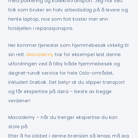
med parkering og kollektivtransport. Jeg har sett
folk som bruker en halv arbeidsdag på å levere og
hente laptop, noe som fort koster mer enn
forskjellen i reparasjonspris.
Her kommer tjenester som hjemmebesøk virkelig til
sin rett.
Macademy
har for eksempel løst denne
utfordringen ved å tilby både hjemmebesøk og
døgnet-rundt service for hele Oslo-området,
inkludert Drøbak. Det betyr at du slipper transport
og får ekspertise på døra – beste av begge
verdener!
Macademy – når du trenger ekspertise du kan
stole på
Etter å ha jobbet i denne bransjen så lenge, må jeg