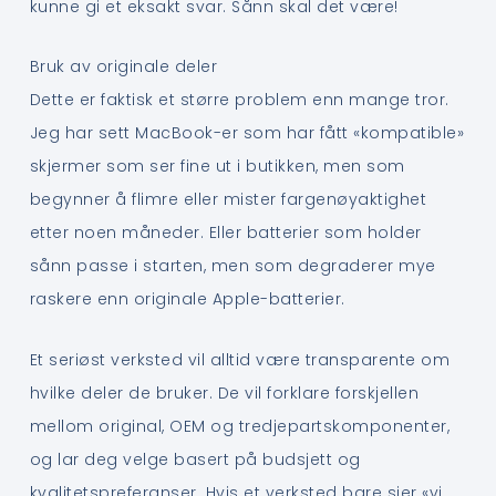
kunne gi et eksakt svar. Sånn skal det være!
Bruk av originale deler
Dette er faktisk et større problem enn mange tror.
Jeg har sett MacBook-er som har fått «kompatible»
skjermer som ser fine ut i butikken, men som
begynner å flimre eller mister fargenøyaktighet
etter noen måneder. Eller batterier som holder
sånn passe i starten, men som degraderer mye
raskere enn originale Apple-batterier.
Et seriøst verksted vil alltid være transparente om
hvilke deler de bruker. De vil forklare forskjellen
mellom original, OEM og tredjepartskomponenter,
og lar deg velge basert på budsjett og
kvalitetspreferanser. Hvis et verksted bare sier «vi