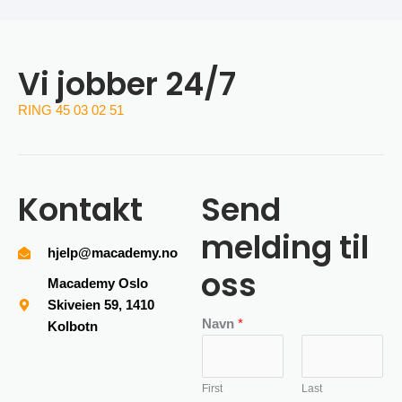
Vi jobber 24/7
RING 45 03 02 51
Kontakt
Send
melding til
hjelp@macademy.no
oss
Macademy Oslo
Skiveien 59, 1410
Navn
*
Kolbotn
First
Last