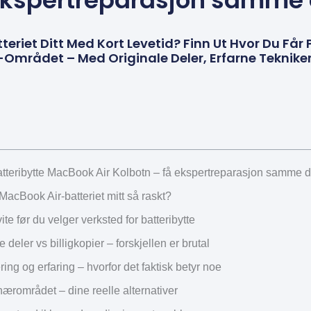
ekspertreparasjon samme
teriet Ditt Med Kort Levetid? Finn Ut Hvor Du Får 
n-Området – Med Originale Deler, Erfarne Tekni
batteribytte MacBook Air Kolbotn – få ekspertreparasjon samme 
MacBook Air-batteriet mitt så raskt?
te før du velger verksted for batteribytte
e deler vs billigkopier – forskjellen er brutal
ering og erfaring – hvorfor det faktisk betyr noe
ærområdet – dine reelle alternativer