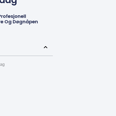
 dag
Profesjonell
kere Og Døgnåpen
dag