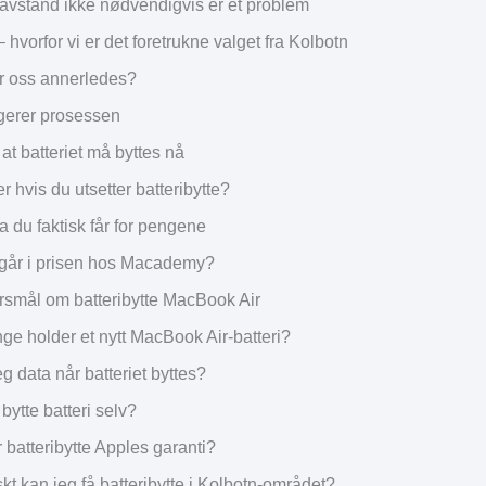
 avstand ikke nødvendigvis er et problem
vorfor vi er det foretrukne valget fra Kolbotn
r oss annerledes?
ngerer prosessen
t batteriet må byttes nå
r hvis du utsetter batteribytte?
a du faktisk får for pengene
går i prisen hos Macademy?
rsmål om batteribytte MacBook Air
ge holder et nytt MacBook Air-batteri?
eg data når batteriet byttes?
bytte batteri selv?
 batteribytte Apples garanti?
kt kan jeg få batteribytte i Kolbotn-området?