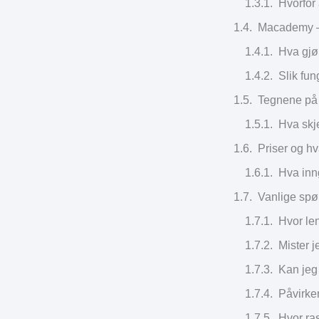
Hvorfor
Macademy – h
Hva gjø
Slik fu
Tegnene på a
Hva skje
Priser og hv
Hva inn
Vanlige spø
Hvor len
Mister j
Kan jeg 
Påvirker
Hvor ras