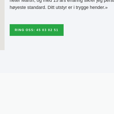
heter Martin, og med 15 års erfaring sikrer jeg pers
høyeste standard. Ditt utstyr er i trygge hender.»
RING OSS: 45 03 02 51