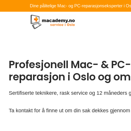
Hopp
Dine pålitelige Mac- og PC-reparasjonseksperter i Os
rett
til
innholdet
Profesjonell Mac- & PC-
reparasjon i Oslo og o
Sertifiserte teknikere, rask service og 12 måneders g
Ta kontakt for å finne ut om din sak dekkes gjennom 