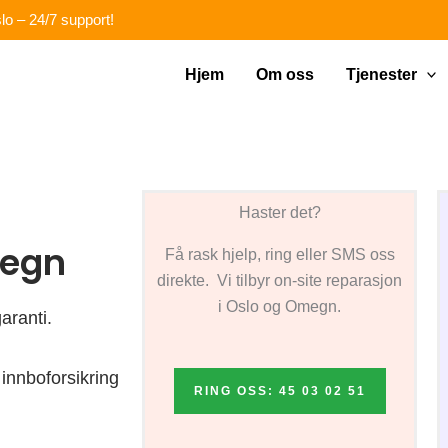
lo – 24/7 support!
Hjem
Om oss
Tjenester
Haster det?
megn
Få rask hjelp, ring eller SMS oss
direkte. Vi tilbyr on-site reparasjon
i Oslo og Omegn.
aranti.
innboforsikring
RING OSS: 45 03 02 51