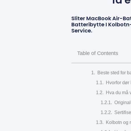
få 
Sliter MacBook Air-Bat
Batteribytte I Kolbot
Service.
Table of Contents
Beste sted for 
Hvorfor dør 
Hva du må vi
Original
Sertifis
Kolbotn og n