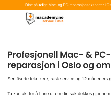
Hopp
Dine pålitelige Mac- og PC-reparasjonseksperter i Os
rett
til
innholdet
Profesjonell Mac- & PC-
reparasjon i Oslo og o
Sertifiserte teknikere, rask service og 12 måneders g
Ta kontakt for å finne ut om din sak dekkes gjennom 