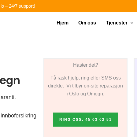
lo – 24/7 support!
Hjem
Om oss
Tjenester
Haster det?
megn
Få rask hjelp, ring eller SMS oss
direkte. Vi tilbyr on-site reparasjon
i Oslo og Omegn.
aranti.
innboforsikring
RING OSS: 45 03 02 51