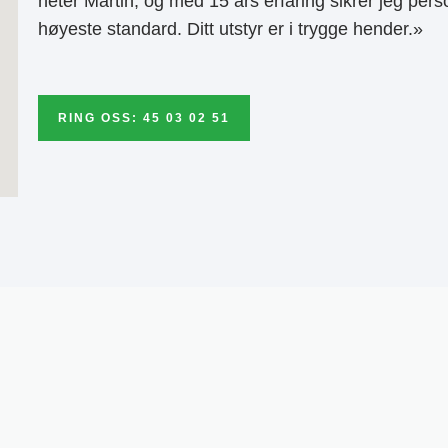
heter Martin, og med 15 års erfaring sikrer jeg pers
høyeste standard. Ditt utstyr er i trygge hender.»
RING OSS: 45 03 02 51