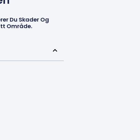
en
kerer Du Skader Og
Ditt Område.