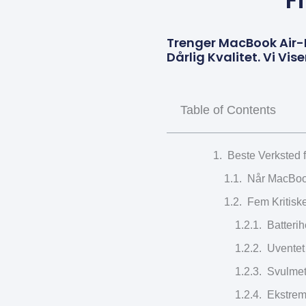
F
Trenger MacBook Air-En
Dårlig Kvalitet. Vi Vi
Table of Contents
Beste Verksted f
Når MacBook
Fem Kritiske
Batteri
Uventet
Svulmet 
Ekstrem