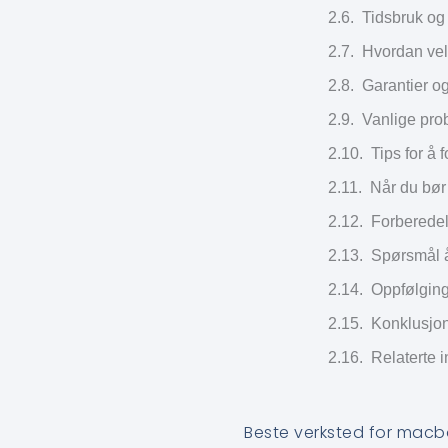
Tidsbruk og 
Hvordan velg
Garantier og
Vanlige pro
Tips for å 
Når du bør 
Forberedel
Spørsmål å
Oppfølging 
Konklusjon
Relaterte 
Beste verksted for macboo