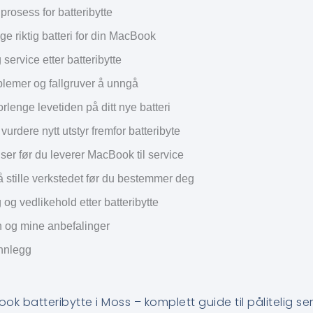
prosess for batteribytte
e riktig batteri for din MacBook
 service etter batteribytte
blemer og fallgruver å unngå
forlenge levetiden på ditt nye batteri
vurdere nytt utstyr fremfor batteribyte
ser før du leverer MacBook til service
 stille verkstedet før du bestemmer deg
og vedlikehold etter batteribytte
 og mine anbefalinger
innlegg
k batteribytte i Moss – komplett guide til pålitelig se