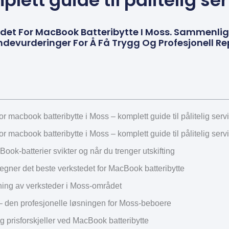
lett guide til pålitelig se
edet For MacBook Batteribytte I Moss. Sammenlign
ndevurderinger For Å Få Trygg Og Profesjonell R
or macbook batteribytte i Moss – komplett guide til pålitelig serv
or macbook batteribytte i Moss – komplett guide til pålitelig serv
ook-batterier svikter og når du trenger utskifting
egner det beste verkstedet for MacBook batteribytte
ng av verksteder i Moss-området
den profesjonelle løsningen for Moss-beboere
 prisforskjeller ved MacBook batteribytte