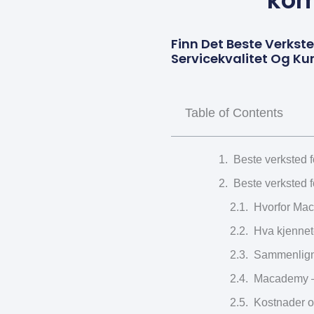
komp
Finn Det Beste Verkst
Servicekvalitet Og Ku
Table of Contents
Beste verksted f
Beste verksted f
Hvorfor MacB
Hva kjennet
Sammenligni
Macademy – 
Kostnader og