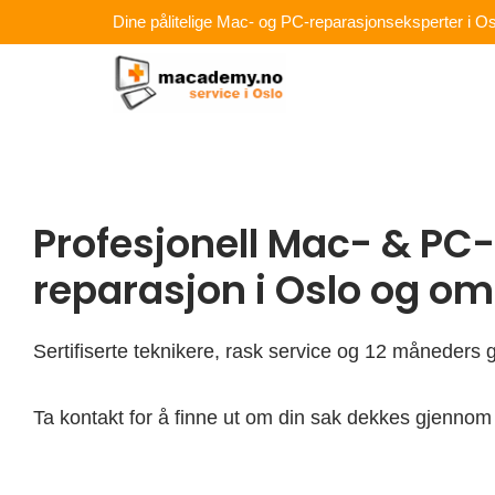
Hopp
Dine pålitelige Mac- og PC-reparasjonseksperter i Os
rett
til
innholdet
Profesjonell Mac- & PC-
reparasjon i Oslo og o
Sertifiserte teknikere, rask service og 12 måneders g
Ta kontakt for å finne ut om din sak dekkes gjennom 