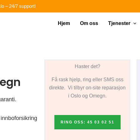
lo – 24/7 support!
Hjem
Om oss
Tjenester
Haster det?
megn
Få rask hjelp, ring eller SMS oss
direkte. Vi tilbyr on-site reparasjon
i Oslo og Omegn.
aranti.
innboforsikring
RING OSS: 45 03 02 51