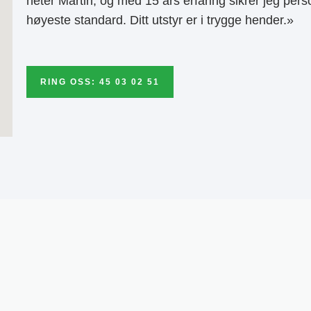
heter Martin, og med 15 års erfaring sikrer jeg pers
høyeste standard. Ditt utstyr er i trygge hender.»
RING OSS: 45 03 02 51