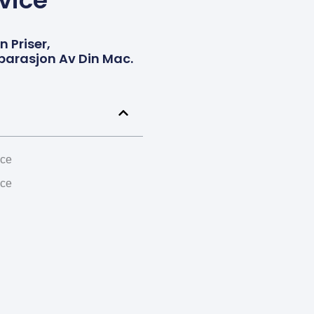
rvice
 Priser,
eparasjon Av Din Mac.
ice
ice