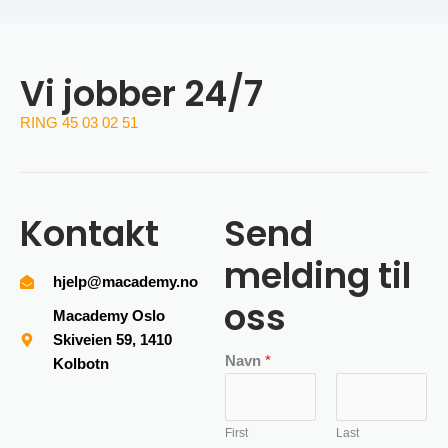
Vi jobber 24/7
RING 45 03 02 51
Kontakt
Send
melding til
hjelp@macademy.no
oss
Macademy Oslo
Skiveien 59, 1410
Navn
*
Kolbotn
First
Last