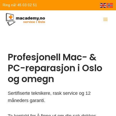
Hopp
Ring nå! 45 03 02 51
rett
til
innholdet
Profesjonell Mac- &
PC-reparasjon i Oslo
og omegn
Sertifiserte teknikere, rask service og 12
måneders garanti.
Ta kontakt for å finne ut om din sak dekkes