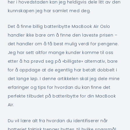
her i hovedstaden kan jeg heldigvis dele litt av den
kunnskapen jeg har samlet med deg.
Det å finne billig batteribytte MacBook Air Oslo
handler ikke bare om å finne den laveste prisen –
det handler om å få best mulig verdi for pengene.
Jeg har sett altfor mange kunder komme til oss
etter å ha prøvd seg på «billigste» alternativ, bare
for å oppdage at de egentlig har betalt dobbelt i
det lange løp. I denne artikkelen skal jeg dele mine
erfaringer og tips for hvordan du kan finne det
perfekte tilbudet på batteribytte for din MacBook
Air.
Du vil lære alt fra hvordan du identifiserer når
batteriet faktisk trenger byttes, til hvilke spørsmål