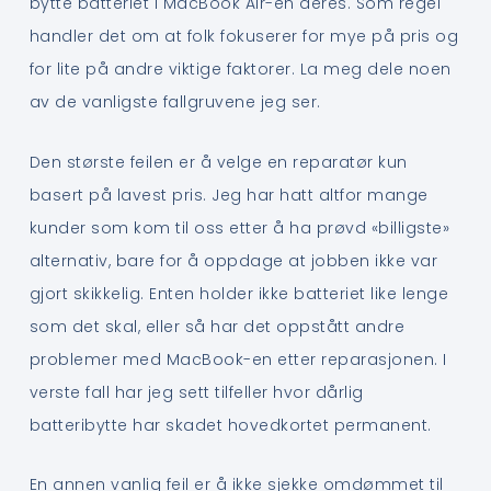
bytte batteriet i MacBook Air-en deres. Som regel
handler det om at folk fokuserer for mye på pris og
for lite på andre viktige faktorer. La meg dele noen
av de vanligste fallgruvene jeg ser.
Den største feilen er å velge en reparatør kun
basert på lavest pris. Jeg har hatt altfor mange
kunder som kom til oss etter å ha prøvd «billigste»
alternativ, bare for å oppdage at jobben ikke var
gjort skikkelig. Enten holder ikke batteriet like lenge
som det skal, eller så har det oppstått andre
problemer med MacBook-en etter reparasjonen. I
verste fall har jeg sett tilfeller hvor dårlig
batteribytte har skadet hovedkortet permanent.
En annen vanlig feil er å ikke sjekke omdømmet til