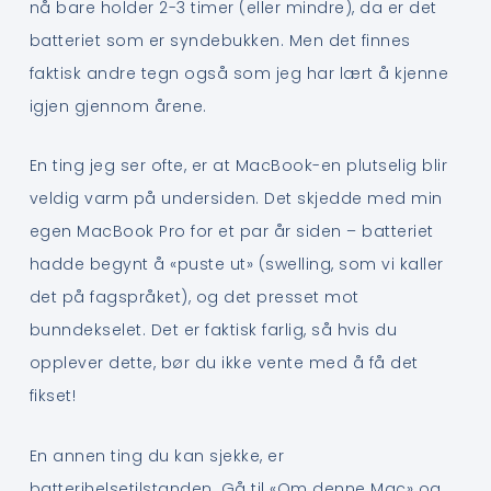
nå bare holder 2-3 timer (eller mindre), da er det
batteriet som er syndebukken. Men det finnes
faktisk andre tegn også som jeg har lært å kjenne
igjen gjennom årene.
En ting jeg ser ofte, er at MacBook-en plutselig blir
veldig varm på undersiden. Det skjedde med min
egen MacBook Pro for et par år siden – batteriet
hadde begynt å «puste ut» (swelling, som vi kaller
det på fagspråket), og det presset mot
bunndekselet. Det er faktisk farlig, så hvis du
opplever dette, bør du ikke vente med å få det
fikset!
En annen ting du kan sjekke, er
batterihelsetilstanden. Gå til «Om denne Mac» og