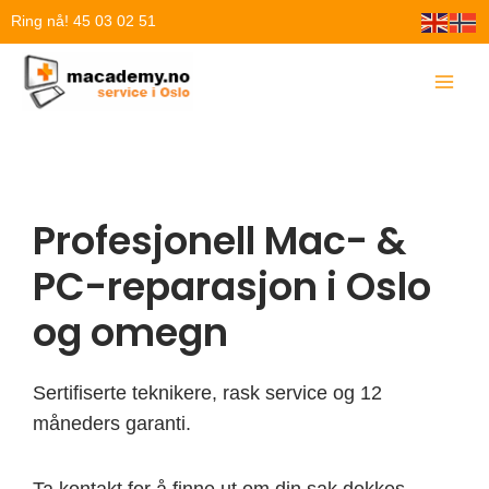
Hopp
Ring nå! 45 03 02 51
rett
til
innholdet
Profesjonell Mac- &
PC-reparasjon i Oslo
og omegn
Sertifiserte teknikere, rask service og 12
måneders garanti.
Ta kontakt for å finne ut om din sak dekkes