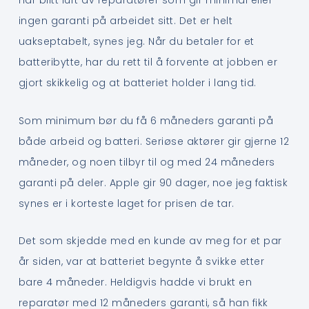
har blitt lurt av reparatører som gir minimal eller
ingen garanti på arbeidet sitt. Det er helt
uakseptabelt, synes jeg. Når du betaler for et
batteribytte, har du rett til å forvente at jobben er
gjort skikkelig og at batteriet holder i lang tid.
Som minimum bør du få 6 måneders garanti på
både arbeid og batteri. Seriøse aktører gir gjerne 12
måneder, og noen tilbyr til og med 24 måneders
garanti på deler. Apple gir 90 dager, noe jeg faktisk
synes er i korteste laget for prisen de tar.
Det som skjedde med en kunde av meg for et par
år siden, var at batteriet begynte å svikke etter
bare 4 måneder. Heldigvis hadde vi brukt en
reparatør med 12 måneders garanti, så han fikk