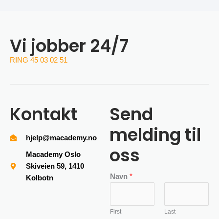
Vi jobber 24/7
RING 45 03 02 51
Kontakt
Send
melding til
hjelp@macademy.no
oss
Macademy Oslo
Skiveien 59, 1410
Navn
*
Kolbotn
First
Last