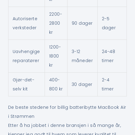
2200-
Autoriserte
2-5
2800
90 dager
verksteder
dager
kr
1200-
Uavhengige
3-12
24-48
1800
reparatører
måneder
timer
kr
Gjør-det-
400-
2-4
30 dager
selv kit
800 kr
timer
De beste stedene for billig batteribytte MacBook Air
i Strømmen
Etter å ha jobbet i denne bransjen i så mange år,
kjenner jeg godt til hvem som leverer kvalitet til