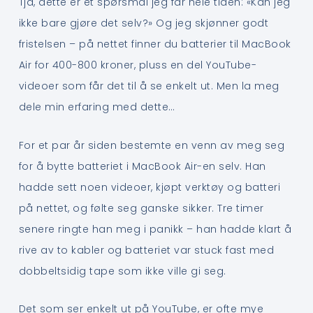
Tja, dette er et spørsmål jeg får hele tiden: «Kan jeg
ikke bare gjøre det selv?» Og jeg skjønner godt
fristelsen – på nettet finner du batterier til MacBook
Air for 400-800 kroner, pluss en del YouTube-
videoer som får det til å se enkelt ut. Men la meg
dele min erfaring med dette…
For et par år siden bestemte en venn av meg seg
for å bytte batteriet i MacBook Air-en selv. Han
hadde sett noen videoer, kjøpt verktøy og batteri
på nettet, og følte seg ganske sikker. Tre timer
senere ringte han meg i panikk – han hadde klart å
rive av to kabler og batteriet var stuck fast med
dobbeltsidig tape som ikke ville gi seg.
Det som ser enkelt ut på YouTube, er ofte mye