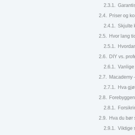
Garanti
Priser og ko
Skjulte
Hvor lang t
Hvordan
DIY vs. prof
Vanlige 
Macademy – 
Hva gjør
Forebyggend
Forsikri
Hva du bør s
Viktige 