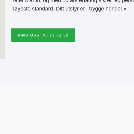
heter Martin, og med 15 års erfaring sikrer jeg pers
høyeste standard. Ditt utstyr er i trygge hender.»
RING OSS: 45 03 02 51