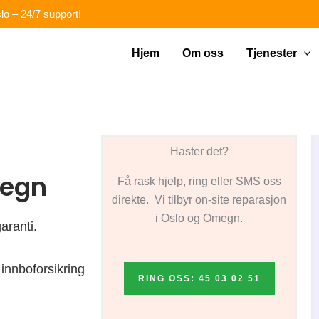
lo – 24/7 support!
Hjem
Om oss
Tjenester
Haster det?
megn
Få rask hjelp, ring eller SMS oss
direkte. Vi tilbyr on-site reparasjon
i Oslo og Omegn.
aranti.
innboforsikring
RING OSS: 45 03 02 51