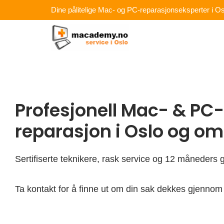
Hopp
Dine pålitelige Mac- og PC-reparasjonseksperter i Os
rett
til
innholdet
Profesjonell Mac- & PC-
reparasjon i Oslo og o
Sertifiserte teknikere, rask service og 12 måneders g
Ta kontakt for å finne ut om din sak dekkes gjennom 