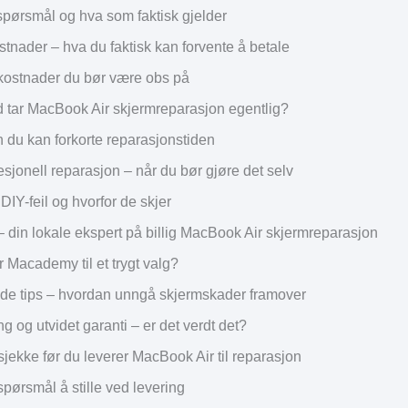
spørsmål og hva som faktisk gjelder
stnader – hva du faktisk kan forvente å betale
 kostnader du bør være obs på
id tar MacBook Air skjermreparasjon egentlig?
 du kan forkorte reparasjonstiden
esjonell reparasjon – når du bør gjøre det selv
DIY-feil og hvorfor de skjer
din lokale ekspert på billig MacBook Air skjermreparasjon
 Macademy til et trygt valg?
e tips – hvordan unngå skjermskader framover
ng og utvidet garanti – er det verdt det?
jekke før du leverer MacBook Air til reparasjon
spørsmål å stille ved levering