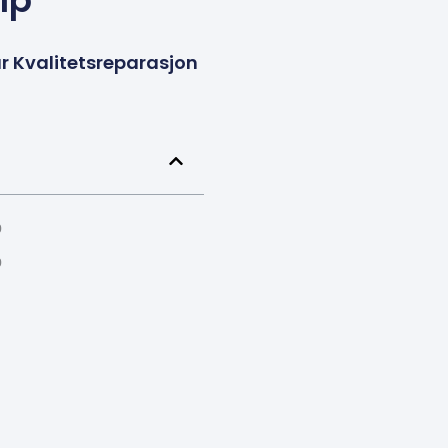
lp
r Kvalitetsreparasjon
p
p