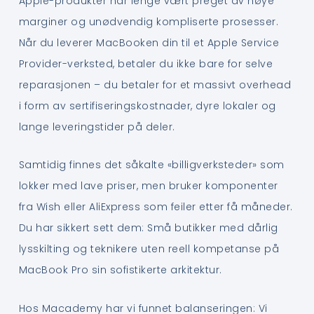
Apple-produkter har lenge vært preget av høye
marginer og unødvendig kompliserte prosesser.
Når du leverer MacBooken din til et Apple Service
Provider-verksted, betaler du ikke bare for selve
reparasjonen – du betaler for et massivt overhead
i form av sertifiseringskostnader, dyre lokaler og
lange leveringstider på deler.
Samtidig finnes det såkalte «billigverksteder» som
lokker med lave priser, men bruker komponenter
fra Wish eller AliExpress som feiler etter få måneder.
Du har sikkert sett dem: Små butikker med dårlig
lysskilting og teknikere uten reell kompetanse på
MacBook Pro sin sofistikerte arkitektur.
Hos Macademy har vi funnet balanseringen: Vi