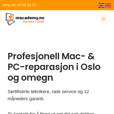
Hopp
Ring nå! 45 03 02 51
rett
til
innholdet
Profesjonell Mac- &
PC-reparasjon i Oslo
og omegn
Sertifiserte teknikere, rask service og 12
måneders garanti.
Ta kontakt for å finne ut om din sak dekkes