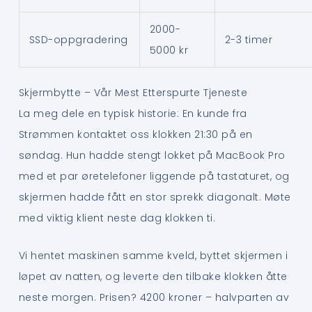
2000-
SSD-oppgradering
2-3 timer
5000 kr
Skjermbytte – Vår Mest Etterspurte Tjeneste
La meg dele en typisk historie: En kunde fra
Strømmen kontaktet oss klokken 21:30 på en
søndag. Hun hadde stengt lokket på MacBook Pro
med et par øretelefoner liggende på tastaturet, og
skjermen hadde fått en stor sprekk diagonalt. Møte
med viktig klient neste dag klokken ti.
Vi hentet maskinen samme kveld, byttet skjermen i
løpet av natten, og leverte den tilbake klokken åtte
neste morgen. Prisen? 4200 kroner – halvparten av