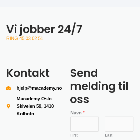
Vi jobber 24/7
RING 45 03 02 51
Kontakt
Send
melding til
hjelp@macademy.no
oss
Macademy Oslo
Skiveien 59, 1410
Navn
*
Kolbotn
First
Last