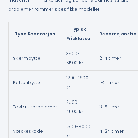
maskinen inn fra kulden og kondens dannes. Andre
problemer rammer spesifikke modeller.
Typisk
Type Reparasjon
Reparasjonstid
Prisklasse
3500-
Skjermbytte
2-4 timer
6500 kr
1200-1800
Batteribytte
1-2 timer
kr
2500-
Tastaturproblemer
3-5 timer
4500 kr
1500-8000
Væskeskade
4-24 timer
kr