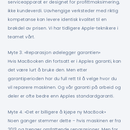
serviceapparat er designet for profittmaksimering,
ikke kundeverdi. Uavhengige verksteder med riktig
kompetanse kan levere identisk kvalitet til en
brøkdel av prisen. Vi har tidligere Apple-teknikere i
teamet vårt.
Myte 3: «Reparasjon ødelegger garantien»
Hvis MacBooken din fortsatt er i Apples garanti, kan
det være lurt å bruke den. Men etter
garantiperioden har du full rett til å velge hvor du
vil reparere maskinen. Og vår garanti på arbeid og
deler er ofte bedre enn Apples standardgaranti.
Myte 4: «Det er billigere å kjøpe ny MacBook»
Noen ganger stemmer dette – hvis maskinen er fra
2013 og trenger omfattende reparasjoner. Men for