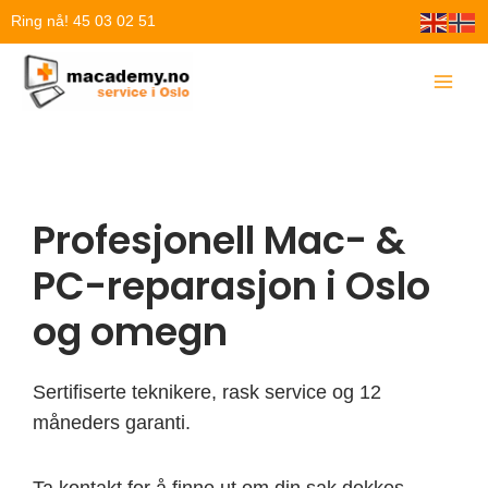
Hopp
Ring nå! 45 03 02 51
rett
til
innholdet
Profesjonell Mac- &
PC-reparasjon i Oslo
og omegn
Sertifiserte teknikere, rask service og 12
måneders garanti.
Ta kontakt for å finne ut om din sak dekkes