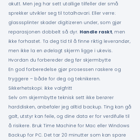
akutt. Men jeg har sett utallige tilfeller der små
sprekker utvikler seg til totalhavari. Eller verre:
glasssplinter skader digitizeren under, som gjør
reparasjonen dobbelt så dyr.
Handle raskt
, men
ikke forhastet. Ta deg tid til å finne riktig leverandør,
men ikke la en ødelagt skjerm ligge i ukevis.
Hvordan du forbereder deg før skjermbytte
En god forberedelse gjør prosessen raskere og
tryggere – både for deg og teknikeren.
Sikkerhetskopi: ikke valgfritt
Selv om skjermbytte teknisk sett ikke berører
harddisken, anbefaler jeg alltid backup. Ting kan gå
galt, utstyr kan feile, og dine data er for verdifulle til
å risikere. Bruk Time Machine for Mac eller Windows
Backup for PC. Det tar 20 minutter som kan spare