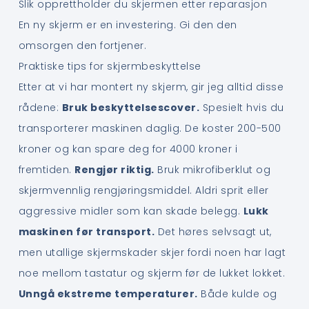
Slik opprettholder du skjermen etter reparasjon
En ny skjerm er en investering. Gi den den
omsorgen den fortjener.
Praktiske tips for skjermbeskyttelse
Etter at vi har montert ny skjerm, gir jeg alltid disse
rådene:
Bruk beskyttelsescover.
Spesielt hvis du
transporterer maskinen daglig. De koster 200-500
kroner og kan spare deg for 4000 kroner i
fremtiden.
Rengjør riktig.
Bruk mikrofiberklut og
skjermvennlig rengjøringsmiddel. Aldri sprit eller
aggressive midler som kan skade belegg.
Lukk
maskinen før transport.
Det høres selvsagt ut,
men utallige skjermskader skjer fordi noen har lagt
noe mellom tastatur og skjerm før de lukket lokket.
Unngå ekstreme temperaturer.
Både kulde og