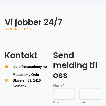
Vi jobber 24/7
RING 45 03 02 51
Kontakt
Send
melding til
hjelp@macademy.no
oss
Macademy Oslo
Skiveien 59, 1410
Navn
*
Kolbotn
First
Last