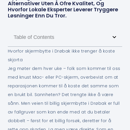
Alternativer Uten Å Ofre Kvalitet, Og
Hvorfor Lokale Eksperter Leverer Tryggere
Løsninger Enn Du Tror.
Table of Contents
Hvorfor skjermbytte i Drøbak ikke trenger å koste
skjorta
Jeg møter dem hver uke – folk som kommer til oss
med knust Mac- eller PC-skjerm, overbevist om at
reparasjonen kommer til å koste det samme som
en brukt bil. Sannheten? Det trengte ikke å være
sånn. Men veien til billig skjermbytte i Drøbak er full
av fallgruver som kan ende med at du betaler
dobbelt – først for et billig forsøk, deretter for å
rette opp skaden. La meg være direkte: Som en