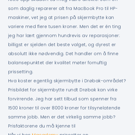
som daglig reparerer alt fra MacBook Pro til HP-
maskiner, vet jeg at prisen på skjermbytte kan
variere med flere tusen kroner. Men det er én ting
jeg har lært gjennom hundrevis av reparasjoner:
billigst er sjelden det beste valget, og dyrest er
absolutt ikke nødvendig. Det handler om å finne
balansepunktet der kvalitet møter fornuftig
prissetting.
Hva koster egentlig skjermbytte i Drøbak-området?
Prisbildet for skjermbytte rundt Drøbak kan virke
forvirrende. Jeg har sett tilbud som spenner fra
1500 kroner til over 8000 kroner for tilsynelatende
samme jobb. Men er det virkelig samme jobb?
Prisfaktorene du må kjenne til
Når vi hos
Macademy
prissetter en