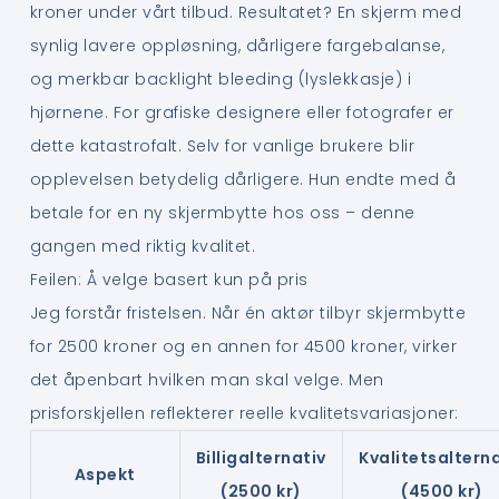
kroner under vårt tilbud. Resultatet? En skjerm med
synlig lavere oppløsning, dårligere fargebalanse,
og merkbar backlight bleeding (lyslekkasje) i
hjørnene. For grafiske designere eller fotografer er
dette katastrofalt. Selv for vanlige brukere blir
opplevelsen betydelig dårligere. Hun endte med å
betale for en ny skjermbytte hos oss – denne
gangen med riktig kvalitet.
Feilen: Å velge basert kun på pris
Jeg forstår fristelsen. Når én aktør tilbyr skjermbytte
for 2500 kroner og en annen for 4500 kroner, virker
det åpenbart hvilken man skal velge. Men
prisforskjellen reflekterer reelle kvalitetsvariasjoner:
Billigalternativ
Kvalitetsaltern
Aspekt
(2500 kr)
(4500 kr)