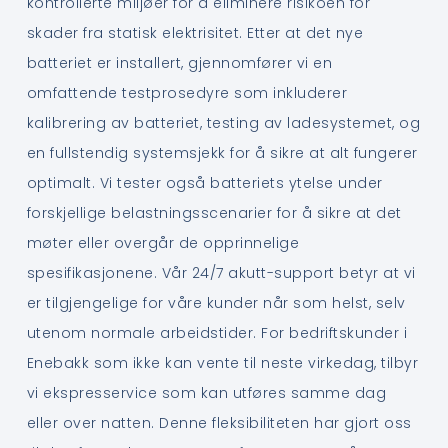
kontrollerte miljøer for å eliminere risikoen for
skader fra statisk elektrisitet. Etter at det nye
batteriet er installert, gjennomfører vi en
omfattende testprosedyre som inkluderer
kalibrering av batteriet, testing av ladesystemet, og
en fullstendig systemsjekk for å sikre at alt fungerer
optimalt. Vi tester også batteriets ytelse under
forskjellige belastningsscenarier for å sikre at det
møter eller overgår de opprinnelige
spesifikasjonene. Vår 24/7 akutt-support betyr at vi
er tilgjengelige for våre kunder når som helst, selv
utenom normale arbeidstider. For bedriftskunder i
Enebakk som ikke kan vente til neste virkedag, tilbyr
vi ekspresservice som kan utføres samme dag
eller over natten. Denne fleksibiliteten har gjort oss