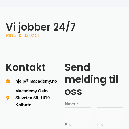
Vi jobber 24/7
RING 45 03 02 51
Kontakt
Send
melding til
hjelp@macademy.no
oss
Macademy Oslo
Skiveien 59, 1410
Navn
*
Kolbotn
First
Last