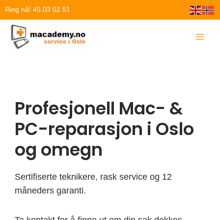
Hopp
Ring nå! 45 03 02 51
rett
til
innholdet
Profesjonell Mac- &
PC-reparasjon i Oslo
og omegn
Sertifiserte teknikere, rask service og 12
måneders garanti.
Ta kontakt for å finne ut om din sak dekkes