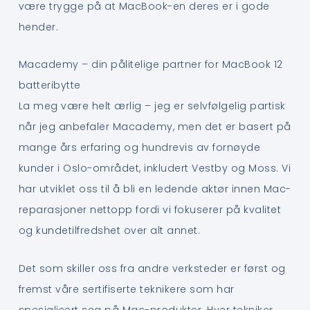
være trygge på at MacBook-en deres er i gode
hender.
Macademy – din pålitelige partner for MacBook 12
batteribytte
La meg være helt ærlig – jeg er selvfølgelig partisk
når jeg anbefaler Macademy, men det er basert på
mange års erfaring og hundrevis av fornøyde
kunder i Oslo-området, inkludert Vestby og Moss. Vi
har utviklet oss til å bli en ledende aktør innen Mac-
reparasjoner nettopp fordi vi fokuserer på kvalitet
og kundetilfredshet over alt annet.
Det som skiller oss fra andre verksteder er først og
fremst våre sertifiserte teknikere som har
spesialisert seg på Mac-produkter. Hver tekniker