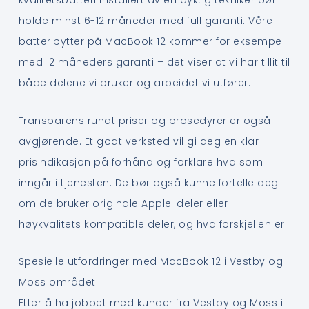
kvalitetsbatteri installert av en dyktig tekniker bør
holde minst 6-12 måneder med full garanti. Våre
batteribytter på MacBook 12 kommer for eksempel
med 12 måneders garanti – det viser at vi har tillit til
både delene vi bruker og arbeidet vi utfører.
Transparens rundt priser og prosedyrer er også
avgjørende. Et godt verksted vil gi deg en klar
prisindikasjon på forhånd og forklare hva som
inngår i tjenesten. De bør også kunne fortelle deg
om de bruker originale Apple-deler eller
høykvalitets kompatible deler, og hva forskjellen er.
Spesielle utfordringer med MacBook 12 i Vestby og
Moss området
Etter å ha jobbet med kunder fra Vestby og Moss i