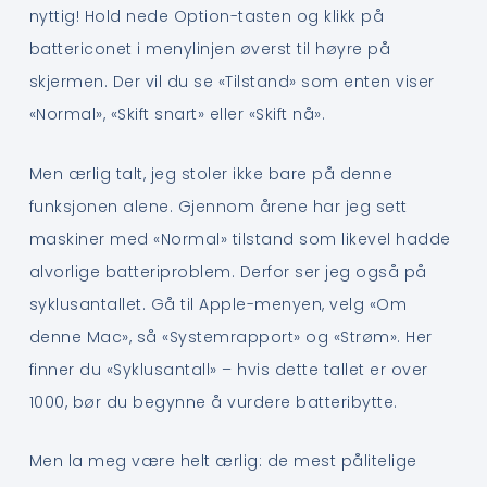
nyttig! Hold nede Option-tasten og klikk på
battericonet i menylinjen øverst til høyre på
skjermen. Der vil du se «Tilstand» som enten viser
«Normal», «Skift snart» eller «Skift nå».
Men ærlig talt, jeg stoler ikke bare på denne
funksjonen alene. Gjennom årene har jeg sett
maskiner med «Normal» tilstand som likevel hadde
alvorlige batteriproblem. Derfor ser jeg også på
syklusantallet. Gå til Apple-menyen, velg «Om
denne Mac», så «Systemrapport» og «Strøm». Her
finner du «Syklusantall» – hvis dette tallet er over
1000, bør du begynne å vurdere batteribytte.
Men la meg være helt ærlig: de mest pålitelige