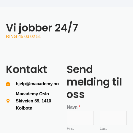
Vi jobber 24/7
RING 45 03 02 51
Kontakt
Send
melding til
hjelp@macademy.no
oss
Macademy Oslo
Skiveien 59, 1410
Navn
*
Kolbotn
First
Last