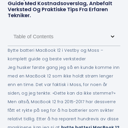
Guide Med Kostnadsoverslag, Anbefalt
Verksted Og Praktiske Tips Fra Erfaren
Tekniker.
Table of Contents
Bytte batteri MacBook 12 i Vestby og Moss –
komplett guide og beste verksteder
Jeg husker første gang jeg så en kunde komme inn
med en MacBook 12 som ikke holdt strøm lenger
enn en time. Det var faktisk i Moss, for noen år
siden, og jeg tenkte: «Dette kan da ikke stemme?»
Men altså, MacBook 12 fra 2015-2017 har dessverre
fått et rykte på seg for å ha batterier som svikter
relativt tidlig. Etter å ha reparert hundrevis av disse
maskinene, kan jeg si at
bytte batteri MacBook 12