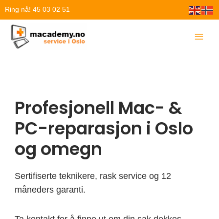
Hopp
Ring nå! 45 03 02 51
rett
til
innholdet
Profesjonell Mac- &
PC-reparasjon i Oslo
og omegn
Sertifiserte teknikere, rask service og 12
måneders garanti.
Ta kontakt for å finne ut om din sak dekkes