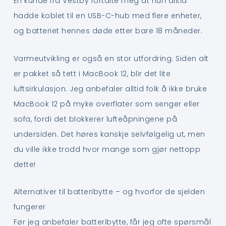
En kunde fra Vestby fortalte meg at hun alltid
hadde koblet til en USB-C-hub med flere enheter,
og batteriet hennes døde etter bare 18 måneder.
Varmeutvikling er også en stor utfordring. Siden alt
er pakket så tett i MacBook 12, blir det lite
luftsirkulasjon. Jeg anbefaler alltid folk å ikke bruke
MacBook 12 på myke overflater som senger eller
sofa, fordi det blokkerer lufteåpningene på
undersiden. Det høres kanskje selvfølgelig ut, men
du ville ikke trodd hvor mange som gjør nettopp
dette!
Alternativer til batteribytte – og hvorfor de sjelden
fungerer
Før jeg anbefaler batteribytte, får jeg ofte spørsmål