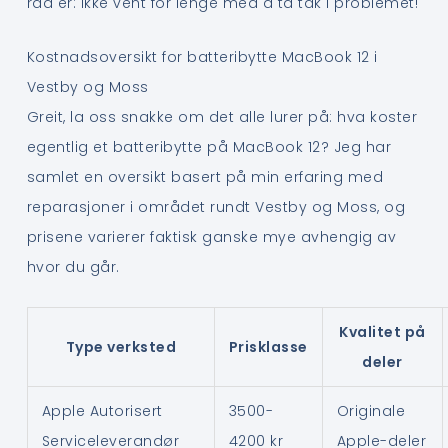
råd er: ikke vent for lenge med å ta tak i problemet!
Kostnadsoversikt for batteribytte MacBook 12 i
Vestby og Moss
Greit, la oss snakke om det alle lurer på: hva koster
egentlig et batteribytte på MacBook 12? Jeg har
samlet en oversikt basert på min erfaring med
reparasjoner i området rundt Vestby og Moss, og
prisene varierer faktisk ganske mye avhengig av
hvor du går.
Kvalitet på
Type verksted
Prisklasse
deler
Apple Autorisert
3500-
Originale
Serviceleverandør
4200 kr
Apple-deler