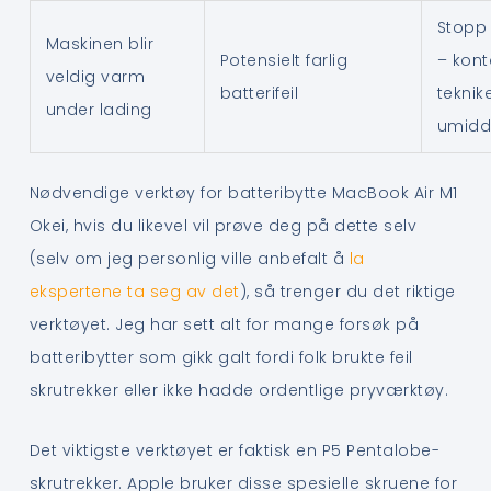
Stopp
Maskinen blir
Potensielt farlig
– kont
veldig varm
batterifeil
teknik
under lading
umidd
Nødvendige verktøy for batteribytte MacBook Air M1
Okei, hvis du likevel vil prøve deg på dette selv
(selv om jeg personlig ville anbefalt å
la
ekspertene ta seg av det
), så trenger du det riktige
verktøyet. Jeg har sett alt for mange forsøk på
batteribytter som gikk galt fordi folk brukte feil
skrutrekker eller ikke hadde ordentlige pryværktøy.
Det viktigste verktøyet er faktisk en P5 Pentalobe-
skrutrekker. Apple bruker disse spesielle skruene for