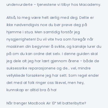
undervurderte – tjenestene vi tilbyr hos Macademy.
Altså, la meg være helt ærlig med deg: Dette er
ikke nødvendigvis noe du bør prøve deg på
hjemme i stua. Men samtidig forstår jeg
nysgjerrigheten! Du vil vite hva som foregår når
maskinen din begynner å svikte, og kanskje lurer du
på om du kan ordne det selv. I denne guiden skal
jeg dele alt jeg har lært gjennom årene – både de
suksessrike reparasjonene og de… vel, mindre
vellykkede forsøkene jeg har sett. Som regel ender
det med at folk ringer oss likevel, men hey,
kunnskap er alltid bra å ha!
Når trenger MacBook Air 13″ M1 batteribytte?