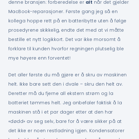
denne bransjen: forberedelse er
alt
når det gjelder
MacBook-reparasjoner. Første gang jeg så en
kollega hoppe rett på en batteribytte uten å følge
prosedyrene skikkelig, endte det med at vi måtte
bestille et nytt logikkort. Det var ikke morsomt å
forklare til kunden hvorfor regningen plutselig ble
mye høyere enn forventet!
Det aller første du må gjøre er å skru av maskinen
helt. Ikke bare sett den i dvale – skru den helt av.
Deretter må du fjerne all ekstern strøm og la
batteriet tømmes helt. Jeg anbefaler faktisk å la
maskinen stå i et par dager etter at den har
«dødd» av seg selv, bare for å være sikker på at
det ikke er noen restladning igjen. Kondensatorer