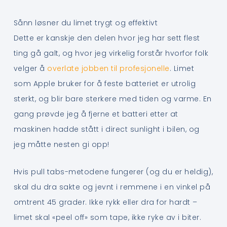
Sånn løsner du limet trygt og effektivt
Dette er kanskje den delen hvor jeg har sett flest
ting gå galt, og hvor jeg virkelig forstår hvorfor folk
velger å
overlate jobben til profesjonelle
. Limet
som Apple bruker for å feste batteriet er utrolig
sterkt, og blir bare sterkere med tiden og varme. En
gang prøvde jeg å fjerne et batteri etter at
maskinen hadde stått i direct sunlight i bilen, og
jeg måtte nesten gi opp!
Hvis pull tabs-metodene fungerer (og du er heldig),
skal du dra sakte og jevnt i remmene i en vinkel på
omtrent 45 grader. Ikke rykk eller dra for hardt –
limet skal «peel off» som tape, ikke ryke av i biter.