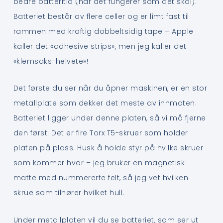
bedre batteritid (når det fungerer som det skal).
Batteriet består av flere celler og er limt fast til
rammen med kraftig dobbeltsidig tape – Apple
kaller det «adhesive strips», men jeg kaller det
«klemsaks-helvete»!
Det første du ser når du åpner maskinen, er en stor
metallplate som dekker det meste av innmaten.
Batteriet ligger under denne platen, så vi må fjerne
den først. Det er fire Torx T5-skruer som holder
platen på plass. Husk å holde styr på hvilke skruer
som kommer hvor – jeg bruker en magnetisk
matte med nummererte felt, så jeg vet hvilken
skrue som tilhører hvilket hull.
Under metallplaten vil du se batteriet, som ser ut