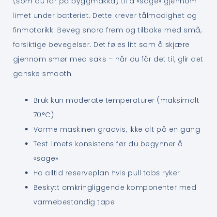
(som du får på byggmakka) til å «sage» gjennom
limet under batteriet. Dette krever tålmodighet og
finmotorikk. Beveg snora frem og tilbake med små,
forsiktige bevegelser. Det føles litt som å skjære
gjennom smør med saks – når du får det til, glir det
ganske smooth.
Bruk kun moderate temperaturer (maksimalt
70°C)
Varme maskinen gradvis, ikke alt på en gang
Test limets konsistens før du begynner å
«sage»
Ha alltid reserveplan hvis pull tabs ryker
Beskytt omkringliggende komponenter med
varmebestandig tape