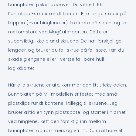
bunnplaten peker oppover. Du vil se ti P5
Pentalobe-skruer rundt kanten. Fire lange skruer på
toppen (hvor hinglene er), fire korte på siden, og to
mellomstore ved MagSafe-porten. Dette er
superviktig:
ikke bland skruene
! De har forskjellige
lengder, og bruker du feil skrue på feil sted, kan du
skade gjengene eller i verste fall bore hull i
logikkkortet.
Når alle skruene er ute, kommer den litt tricky delen.
Bunnplaten på M1-modellen er festet med små
plastklips rundt kantene, i tillegg til skruene. Jeg
bruker alltid en tynn plastspatel og starter i hjørnet
ved hinglene. Sett den forsiktig inn mellom
bunnplaten og rammen, og vri litt. Du skal høre et