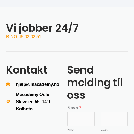
Vi jobber 24/7
RING 45 03 02 51
Kontakt
Send
melding til
hjelp@macademy.no
oss
Macademy Oslo
Skiveien 59, 1410
Navn
*
Kolbotn
First
Last