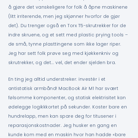
å gjøre det vanskeligere for folk å åpne maskinene
(litt irriterende, men jeg skjønner hvorfor de gjør
det). Du trenger også en Torx T5-skrutrekker for de
indre skruene, og et sett med plastic prying tools –
de små, tynne plasttingene som ikke lager riper.
Jeg har sett folk prøve seg med kjøkkenkniv og
skrutrekker, og det… vel, det ender sjelden bra.
En ting jeg alltid understreker: investér i et
antistatisk armbånd! MacBook Air M1 har svært
følsomme komponenter, og statisk elektrisitet kan
ødelegge logikkkortet på sekunder. Koster bare en
hundrelapp, men kan spare deg for titusener i
reparasjonskostnader. Jeg husker en gang en
kunde kom med en maskin hvor han hadde «bare