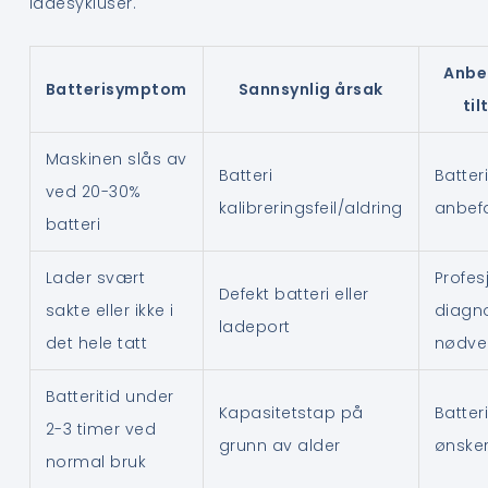
ladesykluser.
Anbe
Batterisymptom
Sannsynlig årsak
til
Maskinen slås av
Batteri
Batter
ved 20-30%
kalibreringsfeil/aldring
anbef
batteri
Lader svært
Profes
Defekt batteri eller
sakte eller ikke i
diagn
ladeport
det hele tatt
nødve
Batteritid under
Kapasitetstap på
Batter
2-3 timer ved
grunn av alder
ønske
normal bruk