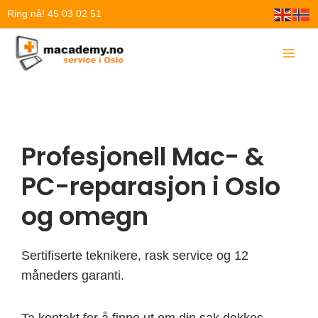
Hopp
Ring nå! 45 03 02 51
rett
til
innholdet
Profesjonell Mac- &
PC-reparasjon i Oslo
og omegn
Sertifiserte teknikere, rask service og 12
måneders garanti.
Ta kontakt for å finne ut om din sak dekkes