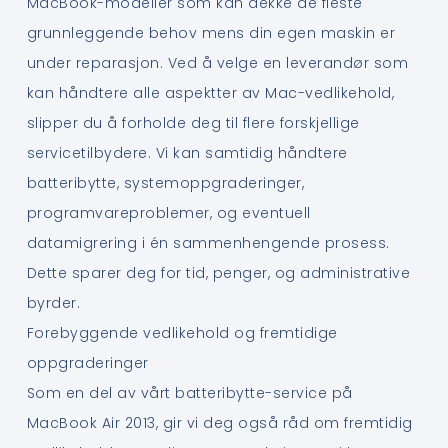
MacBook-modeller som kan dekke de fleste
grunnleggende behov mens din egen maskin er
under reparasjon. Ved å velge en leverandør som
kan håndtere alle aspektter av Mac-vedlikehold,
slipper du å forholde deg til flere forskjellige
servicetilbydere. Vi kan samtidig håndtere
batteribytte, systemoppgraderinger,
programvareproblemer, og eventuell
datamigrering i én sammenhengende prosess.
Dette sparer deg for tid, penger, og administrative
byrder.
Forebyggende vedlikehold og fremtidige
oppgraderinger
Som en del av vårt batteribytte-service på
MacBook Air 2013, gir vi deg også råd om fremtidig