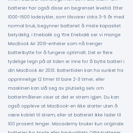
batterier har også disse en begrenset levetid. Etter
1000-1500 ladezykler, som tilsvarer cirka 3-5 år med
normal bruk, begynner batteriet å miste kapasitet
betydelig. I Enebakk og Ytre Enebakk ser vi mange
MacBook Air 2013-enheter som nå trenger
batteribytte for å fungere optimalt. Det er flere
tydelige tegn på at tiden er inne for å bytte batteri i
din MacBook Air 2013. Batteritiden kan ha sunket fra
opprinnelige 12 timer til bare 2-3 timer, eller
maskinen kan slå seg av plutselig selv om
batterimåleren viser at det er strøm igjen. Du kan
også oppleve at MacBook-en ikke starter uten å
være koblet til strøm, eller at batteriet ikke lader til
100 prosent lenger. Macademy bruker kun originale
batterier fra Apple eller høykvalitets OEM-batterier