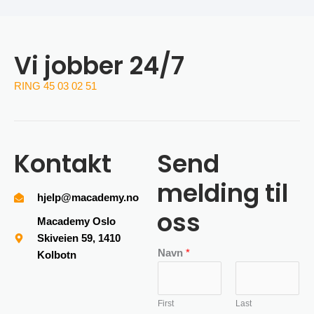
Vi jobber 24/7
RING 45 03 02 51
Kontakt
Send
melding til
hjelp@macademy.no
oss
Macademy Oslo
Skiveien 59, 1410
Navn
*
Kolbotn
First
Last