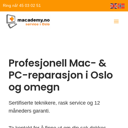
Hopp
Ring nå! 45 03 02 51
rett
til
innholdet
Profesjonell Mac- &
PC-reparasjon i Oslo
og omegn
Sertifiserte teknikere, rask service og 12
måneders garanti.
Ta kontakt for å finne ut om din sak dekkes