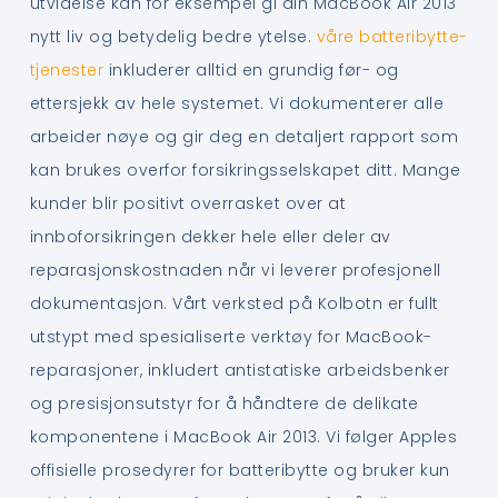
utvidelse kan for eksempel gi din MacBook Air 2013
nytt liv og betydelig bedre ytelse.
våre batteribytte-
tjenester
inkluderer alltid en grundig før- og
ettersjekk av hele systemet. Vi dokumenterer alle
arbeider nøye og gir deg en detaljert rapport som
kan brukes overfor forsikringsselskapet ditt. Mange
kunder blir positivt overrasket over at
innboforsikringen dekker hele eller deler av
reparasjonskostnaden når vi leverer profesjonell
dokumentasjon. Vårt verksted på Kolbotn er fullt
utstypt med spesialiserte verktøy for MacBook-
reparasjoner, inkludert antistatiske arbeidsbenker
og presisjonsutstyr for å håndtere de delikate
komponentene i MacBook Air 2013. Vi følger Apples
offisielle prosedyrer for batteribytte og bruker kun