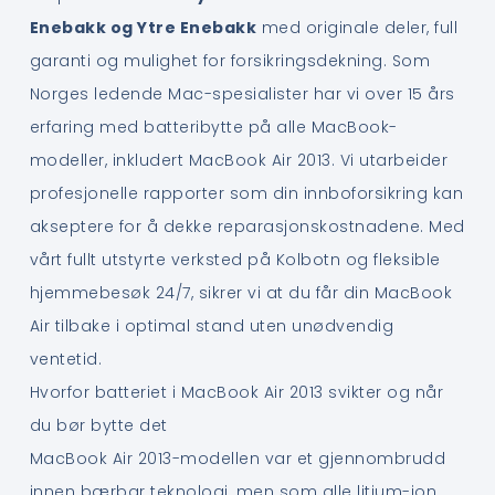
Enebakk og Ytre Enebakk
med originale deler, full
garanti og mulighet for forsikringsdekning. Som
Norges ledende Mac-spesialister har vi over 15 års
erfaring med batteribytte på alle MacBook-
modeller, inkludert MacBook Air 2013. Vi utarbeider
profesjonelle rapporter som din innboforsikring kan
akseptere for å dekke reparasjonskostnadene. Med
vårt fullt utstyrte verksted på Kolbotn og fleksible
hjemmebesøk 24/7, sikrer vi at du får din MacBook
Air tilbake i optimal stand uten unødvendig
ventetid.
Hvorfor batteriet i MacBook Air 2013 svikter og når
du bør bytte det
MacBook Air 2013-modellen var et gjennombrudd
innen bærbar teknologi, men som alle litium-ion