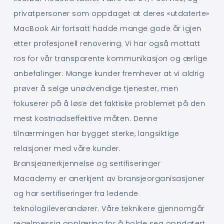
privatpersoner som oppdaget at deres «utdaterte»
MacBook Air fortsatt hadde mange gode år igjen
etter profesjonell renovering. Vi har også mottatt
ros for vår transparente kommunikasjon og ærlige
anbefalinger. Mange kunder fremhever at vi aldrig
prøver å selge unødvendige tjenester, men
fokuserer på å løse det faktiske problemet på den
mest kostnadseffektive måten. Denne
tilnærmingen har bygget sterke, langsiktige
relasjoner med våre kunder.
Bransjeanerkjennelse og sertifiseringer
Macademy er anerkjent av bransjeorganisasjoner
og har sertifiseringer fra ledende
teknologileverandører. Våre teknikere gjennomgår
regelmessig opplæring for å holde seg oppdatert