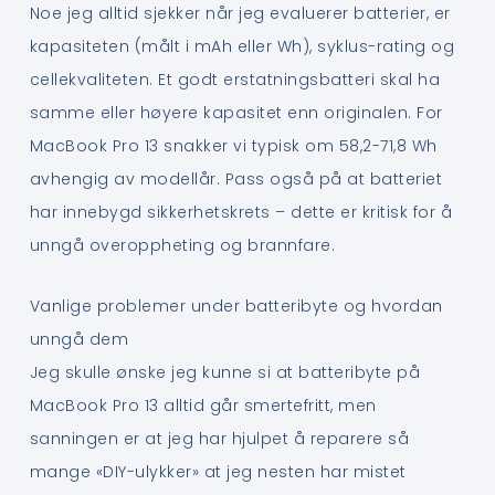
Noe jeg alltid sjekker når jeg evaluerer batterier, er
kapasiteten (målt i mAh eller Wh), syklus-rating og
cellekvaliteten. Et godt erstatningsbatteri skal ha
samme eller høyere kapasitet enn originalen. For
MacBook Pro 13 snakker vi typisk om 58,2-71,8 Wh
avhengig av modellår. Pass også på at batteriet
har innebygd sikkerhetskrets – dette er kritisk for å
unngå overoppheting og brannfare.
Vanlige problemer under batteribyte og hvordan
unngå dem
Jeg skulle ønske jeg kunne si at batteribyte på
MacBook Pro 13 alltid går smertefritt, men
sanningen er at jeg har hjulpet å reparere så
mange «DIY-ulykker» at jeg nesten har mistet