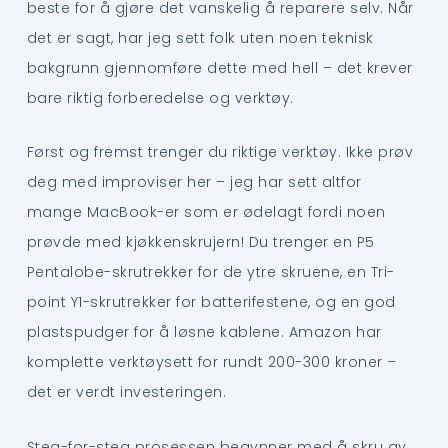
beste for å gjøre det vanskelig å reparere selv. Når
det er sagt, har jeg sett folk uten noen teknisk
bakgrunn gjennomføre dette med hell – det krever
bare riktig forberedelse og verktøy.
Først og fremst trenger du riktige verktøy. Ikke prøv
deg med improviser her – jeg har sett altfor
mange MacBook-er som er ødelagt fordi noen
prøvde med kjøkkenskrujern! Du trenger en P5
Pentalobe-skrutrekker for de ytre skruene, en Tri-
point Y1-skrutrekker for batterifestene, og en god
plastspudger for å løsne kablene. Amazon har
komplette verktøysett for rundt 200-300 kroner –
det er verdt investeringen.
Steg-for-steg prosessen begynner med å skru av