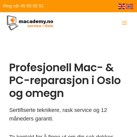
Hopp
Ring nå! 45 03 02 51
rett
til
innholdet
Profesjonell Mac- &
PC-reparasjon i Oslo
og omegn
Sertifiserte teknikere, rask service og 12
måneders garanti.
Ta kontakt for å finne ut om din sak dekkes