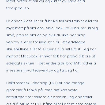
løftet batteriet feil vei og kuttet av kabelen til
trackpad-en.
En annen klassiker er å bruke feil skrutrekker eller for
mye kraft på skruene. MacBook Pro 13 bruker utrolig
små, presise skruer, og hvis du ikke har riktig
verktøy eller er for ivrig, kan du lett ødelegge
skruehullene eller få skruene til å sitte fast. Jeg har
mottatt MacBook-er hvor folk har prøvd å bore ut
ødelagte skruer – det ender aldri bra! Mitt råd er å
investere i kvalitetsverktøy og ta deg tid.
Elektrostatisk utladning (ESD) er noe mange
glemmer å tenke på, men det kan være
katastrofalt for følsom elektronikk. Jeg anbefaler
alltid å bruke et ESD-bånd eller i det minste berøre