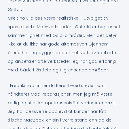
Lokale verksteder for batteribyte i Østfold og Indre
Østfold
Greit nok, la oss være realistiske – utvalget av
spesialiserte Mac-verksteder i Østfold er begrenset
sammenlignet med Oslo-området. Men det betyr
ikke at du ikke har gode alternativer! Gjennom
årene har jeg bygget opp et nettverk av kontakter
og anbefaler ofte verksteder jeg har god erfaring
med, både i Østfold og tilgrensende områder.
I Fredrikstad finner du flere IT-verksteder som
håndterer Mac-reparasjoner, men jeg må være
ærlig og si at kompetansenivået varierer enormt.
Jeg har dessverre opplevd at kunder har fått
tilbake MacBook-en sin i verre stand enn da de
leverte den inn. Det er derfor jeg alltid anbefaler å