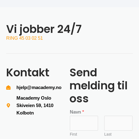
Vi jobber 24/7
RING 45 03 02 51
Kontakt
Send
melding til
hjelp@macademy.no
oss
Macademy Oslo
Skiveien 59, 1410
Navn
*
Kolbotn
First
Last