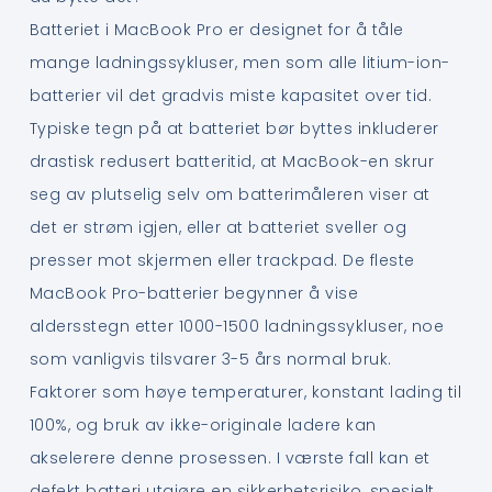
Batteriet i MacBook Pro er designet for å tåle
mange ladningssykluser, men som alle litium-ion-
batterier vil det gradvis miste kapasitet over tid.
Typiske tegn på at batteriet bør byttes inkluderer
drastisk redusert batteritid, at MacBook-en skrur
seg av plutselig selv om batterimåleren viser at
det er strøm igjen, eller at batteriet sveller og
presser mot skjermen eller trackpad. De fleste
MacBook Pro-batterier begynner å vise
aldersstegn etter 1000-1500 ladningssykluser, noe
som vanligvis tilsvarer 3-5 års normal bruk.
Faktorer som høye temperaturer, konstant lading til
100%, og bruk av ikke-originale ladere kan
akselerere denne prosessen. I værste fall kan et
defekt batteri utgjøre en sikkerhetsrisiko, spesielt