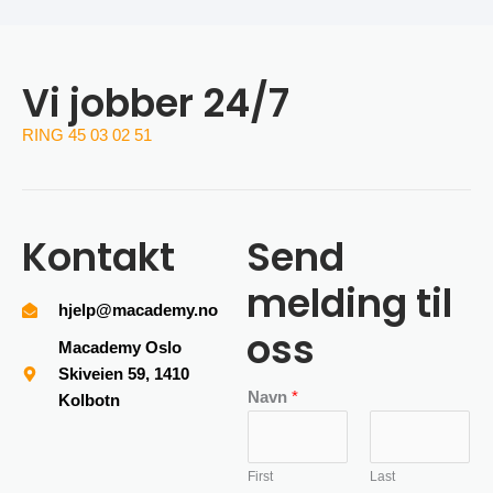
Vi jobber 24/7
RING 45 03 02 51
Kontakt
Send
melding til
hjelp@macademy.no
oss
Macademy Oslo
Skiveien 59, 1410
Navn
*
Kolbotn
First
Last