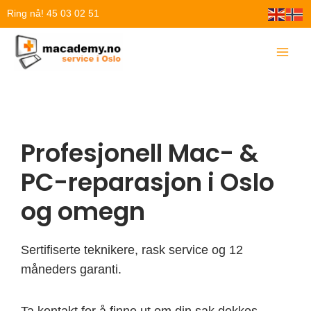
Hopp
Ring nå! 45 03 02 51
rett
til
innholdet
Profesjonell Mac- &
PC-reparasjon i Oslo
og omegn
Sertifiserte teknikere, rask service og 12
måneders garanti.
Ta kontakt for å finne ut om din sak dekkes