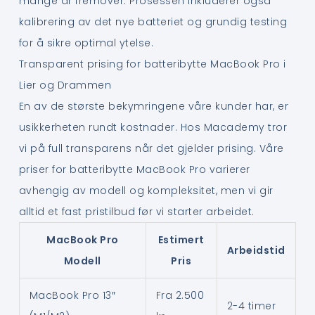
mange år fremover. Prosessen inkluderer også
kalibrering av det nye batteriet og grundig testing
for å sikre optimal ytelse.
Transparent prising for batteribytte MacBook Pro i
Lier og Drammen
En av de største bekymringene våre kunder har, er
usikkerheten rundt kostnader. Hos Macademy tror
vi på full transparens når det gjelder prising. Våre
priser for batteribytte MacBook Pro varierer
avhengig av modell og kompleksitet, men vi gir
alltid et fast pristilbud før vi starter arbeidet.
MacBook Pro
Estimert
Arbeidstid
Modell
Pris
MacBook Pro 13″
Fra 2.500
2-4 timer