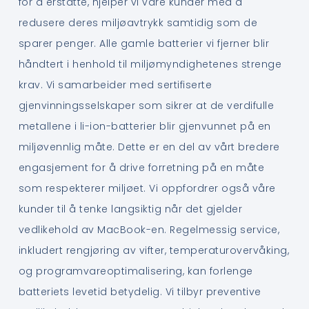
for å erstatte, hjelper vi våre kunder med å
redusere deres miljøavtrykk samtidig som de
sparer penger. Alle gamle batterier vi fjerner blir
håndtert i henhold til miljømyndighetenes strenge
krav. Vi samarbeider med sertifiserte
gjenvinningsselskaper som sikrer at de verdifulle
metallene i li-ion-batterier blir gjenvunnet på en
miljøvennlig måte. Dette er en del av vårt bredere
engasjement for å drive forretning på en måte
som respekterer miljøet. Vi oppfordrer også våre
kunder til å tenke langsiktig når det gjelder
vedlikehold av MacBook-en. Regelmessig service,
inkludert rengjøring av vifter, temperaturovervåking,
og programvareoptimalisering, kan forlenge
batteriets levetid betydelig. Vi tilbyr preventive