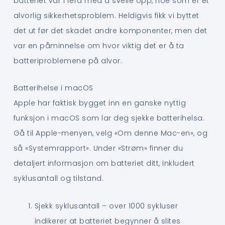
batteriet var i ferd med å svelle opp, noe som er et
alvorlig sikkerhetsproblem. Heldigvis fikk vi byttet
det ut før det skadet andre komponenter, men det
var en påminnelse om hvor viktig det er å ta
batteriproblemene på alvor.
Batterihelse i macOS
Apple har faktisk bygget inn en ganske nyttig
funksjon i macOS som lar deg sjekke batterihelsa.
Gå til Apple-menyen, velg «Om denne Mac-en», og
så «Systemrapport». Under «Strøm» finner du
detaljert informasjon om batteriet ditt, inkludert
syklusantall og tilstand.
Sjekk syklusantall – over 1000 sykluser
indikerer at batteriet begynner å slites