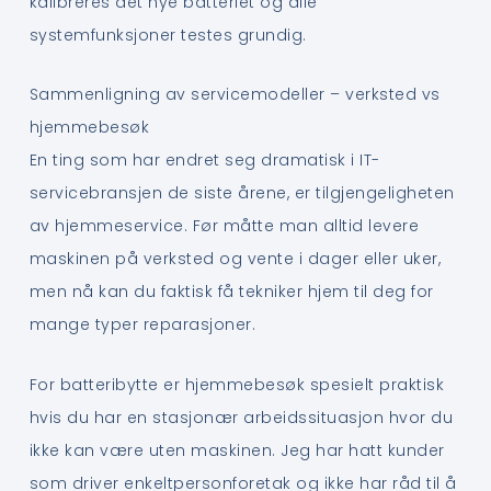
kalibreres det nye batteriet og alle
systemfunksjoner testes grundig.
Sammenligning av servicemodeller – verksted vs
hjemmebesøk
En ting som har endret seg dramatisk i IT-
servicebransjen de siste årene, er tilgjengeligheten
av hjemmeservice. Før måtte man alltid levere
maskinen på verksted og vente i dager eller uker,
men nå kan du faktisk få tekniker hjem til deg for
mange typer reparasjoner.
For batteribytte er hjemmebesøk spesielt praktisk
hvis du har en stasjonær arbeidssituasjon hvor du
ikke kan være uten maskinen. Jeg har hatt kunder
som driver enkeltpersonforetak og ikke har råd til å