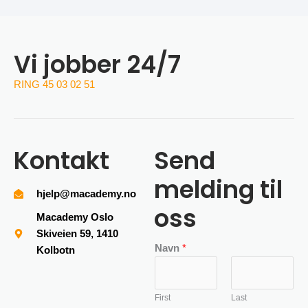
Vi jobber 24/7
RING 45 03 02 51
Kontakt
Send
melding til
hjelp@macademy.no
oss
Macademy Oslo
Skiveien 59, 1410
Navn
*
Kolbotn
First
Last