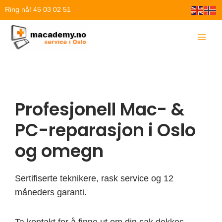
Hopp
Ring nå! 45 03 02 51
rett
til
innholdet
Profesjonell Mac- &
PC-reparasjon i Oslo
og omegn
Sertifiserte teknikere, rask service og 12
måneders garanti.
Ta kontakt for å finne ut om din sak dekkes