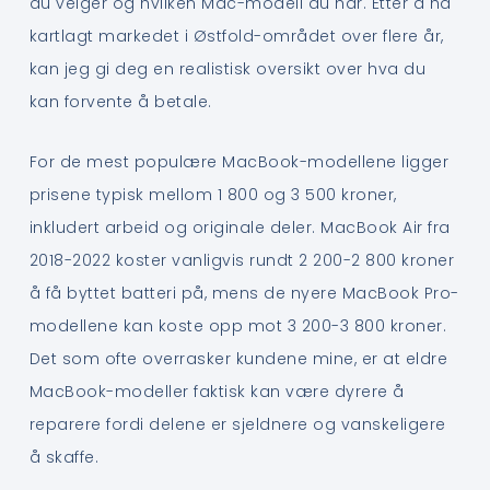
du velger og hvilken Mac-modell du har. Etter å ha
kartlagt markedet i Østfold-området over flere år,
kan jeg gi deg en realistisk oversikt over hva du
kan forvente å betale.
For de mest populære MacBook-modellene ligger
prisene typisk mellom 1 800 og 3 500 kroner,
inkludert arbeid og originale deler. MacBook Air fra
2018-2022 koster vanligvis rundt 2 200-2 800 kroner
å få byttet batteri på, mens de nyere MacBook Pro-
modellene kan koste opp mot 3 200-3 800 kroner.
Det som ofte overrasker kundene mine, er at eldre
MacBook-modeller faktisk kan være dyrere å
reparere fordi delene er sjeldnere og vanskeligere
å skaffe.