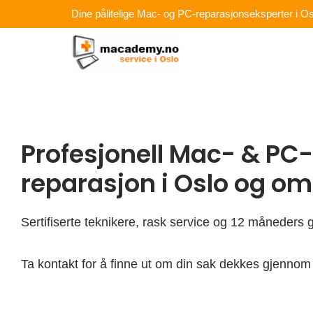
Hopp
Dine pålitelige Mac- og PC-reparasjonseksperter i Os
rett
til
innholdet
Profesjonell Mac- & PC-
reparasjon i Oslo og o
Sertifiserte teknikere, rask service og 12 måneders g
Ta kontakt for å finne ut om din sak dekkes gjennom 