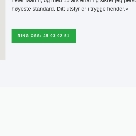
heter Martin, og med 15 års erfaring sikrer jeg pers
høyeste standard. Ditt utstyr er i trygge hender.»
RING OSS: 45 03 02 51