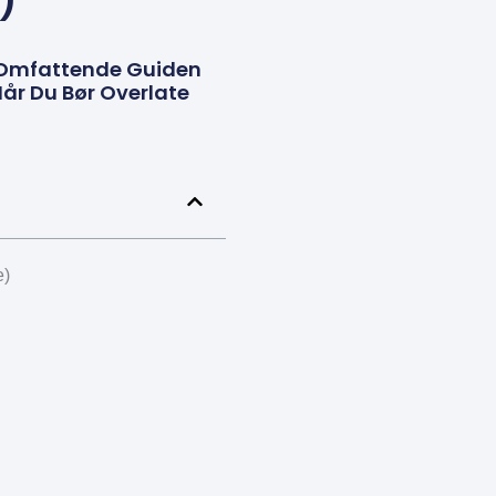
)
e Omfattende Guiden
Når Du Bør Overlate
e)