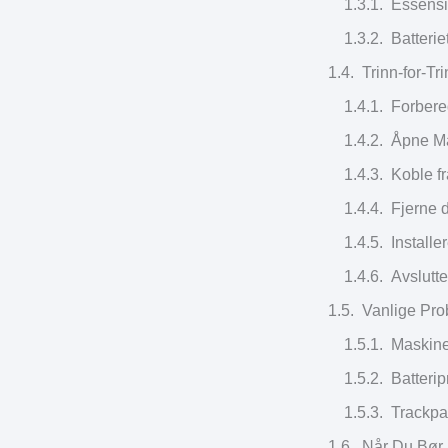
Essensie
Batterie
Trinn-for-Tr
Forbere
Åpne Ma
Koble fr
Fjerne d
Installe
Avslutte
Vanlige Pro
Maskinen
Batterip
Trackpa
Når Du Bør 