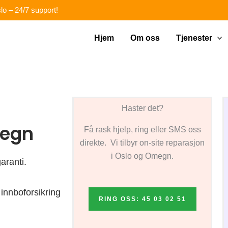
lo – 24/7 support!
Hjem
Om oss
Tjenester
Haster det?
megn
Få rask hjelp, ring eller SMS oss
direkte. Vi tilbyr on-site reparasjon
i Oslo og Omegn.
aranti.
innboforsikring
RING OSS: 45 03 02 51