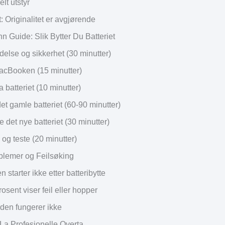
lt utstyr
t: Originalitet er avgjørende
inn Guide: Slik Bytter Du Batteriet
delse og sikkerhet (30 minutter)
cBooken (15 minutter)
a batteriet (10 minutter)
et gamle batteriet (60-90 minutter)
re det nye batteriet (30 minutter)
 og teste (20 minutter)
blemer og Feilsøking
 starter ikke etter batteribytte
rosent viser feil eller hopper
den fungerer ikke
La Profesjonelle Overta