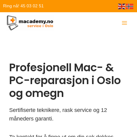
Hopp
Ring nå! 45 03 02 51
rett
til
innholdet
Profesjonell Mac- &
PC-reparasjon i Oslo
og omegn
Sertifiserte teknikere, rask service og 12
måneders garanti.
Ta kontakt for å finne ut om din sak dekkes