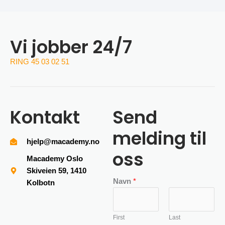
Vi jobber 24/7
RING 45 03 02 51
Kontakt
Send
melding til
hjelp@macademy.no
oss
Macademy Oslo
Skiveien 59, 1410
Navn
*
Kolbotn
First
Last