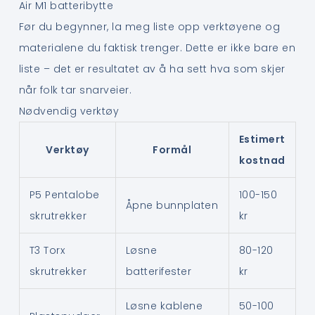
Air M1 batteribytte
Før du begynner, la meg liste opp verktøyene og
materialene du faktisk trenger. Dette er ikke bare en
liste – det er resultatet av å ha sett hva som skjer
når folk tar snarveier.
Nødvendig verktøy
Estimert
Verktøy
Formål
kostnad
P5 Pentalobe
100-150
Åpne bunnplaten
skrutrekker
kr
T3 Torx
Løsne
80-120
skrutrekker
batterifester
kr
Løsne kablene
50-100