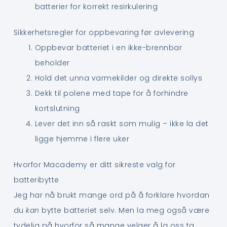
batterier for korrekt resirkulering
Sikkerhetsregler for oppbevaring før avlevering
Oppbevar batteriet i en ikke-brennbar
beholder
Hold det unna varmekilder og direkte sollys
Dekk til polene med tape for å forhindre
kortslutning
Lever det inn så raskt som mulig – ikke la det
ligge hjemme i flere uker
Hvorfor Macademy er ditt sikreste valg for
batteribytte
Jeg har nå brukt mange ord på å forklare hvordan
du
kan
bytte batteriet selv. Men la meg også være
tydelig på hvorfor så mange velger å la oss ta