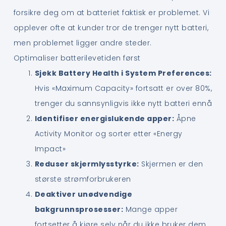
forsikre deg om at batteriet faktisk er problemet. Vi
opplever ofte at kunder tror de trenger nytt batteri,
men problemet ligger andre steder.
Optimaliser batterilevetiden først
Sjekk Battery Health i System Preferences:
Hvis «Maximum Capacity» fortsatt er over 80%,
trenger du sannsynligvis ikke nytt batteri ennå
Identifiser energislukende apper:
Åpne
Activity Monitor og sorter etter «Energy
Impact»
Reduser skjermlysstyrke:
Skjermen er den
største strømforbrukeren
Deaktiver unødvendige
bakgrunnsprosesser:
Mange apper
fortsetter å kjøre selv når du ikke bruker dem