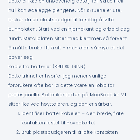
Dette er ikke en unødvendig detalj; feil skrue i feil
hull kan ødelegge gjengene. Når skruene er ute,
bruker du en plastspudger til forsiktig å løfte
bunnplaten. Start ved en hjørnekant og arbeid deg
rundt. Metallplaten sitter med klemmer, så forvent
å måtte bruke litt kraft – men aldri så mye at det
bøyer seg.
Koble fra batteriet (KRITISK TRINN)
Dette trinnet er hvorfor jeg mener vanlige
forbrukere ofte bør la dette være en jobb for
profesjonelle. Batterikontakten på MacBook Air M1
sitter like ved høyttaleren, og den er sårbar.
Identifiser batterikabelen – den brede, flate
kontakten festet til hovedkortet
Bruk plastspudgeren til å løfte kontakten