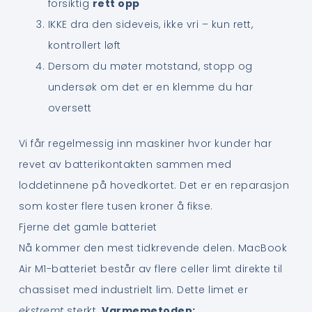
forsiktig
rett opp
IKKE dra den sideveis, ikke vri – kun rett,
kontrollert løft
Dersom du møter motstand, stopp og
undersøk om det er en klemme du har
oversett
Vi får regelmessig inn maskiner hvor kunder har
revet av batterikontakten sammen med
loddetinnene på hovedkortet. Det er en reparasjon
som koster flere tusen kroner å fikse.
Fjerne det gamle batteriet
Nå kommer den mest tidkrevende delen. MacBook
Air M1-batteriet består av flere celler limt direkte til
chassiset med industrielt lim. Dette limet er
ekstremt
sterkt.
Varmemetoden: