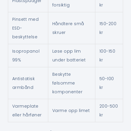
Plastspudger
forsiktig
kr
Pinsett med
Håndtere små
150-200
ESD-
skruer
kr
beskyttelse
Isopropanol
Løse opp lim
100-150
99%
under batteriet
kr
Beskytte
Antistatisk
50-100
følsomme
armbånd
kr
komponenter
Varmeplate
200-500
Varme opp limet
eller hårføner
kr