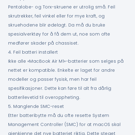
Pentalobe- og Torx-skruene er utrolig små. Feil
skrutrekker, feil vinkel eller for mye kraft, og
skruehodene blir ødelagt. Da må du bruke
spesialverktøy for å få dem ut, noe som ofte
medfører skader på chassiset.
4. Feil batteri installert
Ikke alle «MacBook Air M1»-batterier som selges på
nettet er kompatible. Enkelte er laget for andre
modeller og passer fysisk, men har feil
spesifikasjoner. Dette kan føre til alt fra dårlig
batterilevetid til overoppheting.
5. Manglende SMC-reset
Etter batteribytte må du ofte resette System
Management Controller (SMC) for at macOS skal
gjenkjenne det nye batteriet riktig. Dette steget