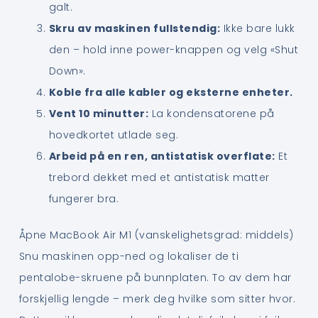
galt.
Skru av maskinen fullstendig:
Ikke bare lukk
den – hold inne power-knappen og velg «Shut
Down».
Koble fra alle kabler og eksterne enheter.
Vent 10 minutter:
La kondensatorene på
hovedkortet utlade seg.
Arbeid på en ren, antistatisk overflate:
Et
trebord dekket med et antistatisk matter
fungerer bra.
Åpne MacBook Air M1 (vanskelighetsgrad: middels)
Snu maskinen opp-ned og lokaliser de ti
pentalobe-skruene på bunnplaten. To av dem har
forskjellig lengde – merk deg hvilke som sitter hvor.