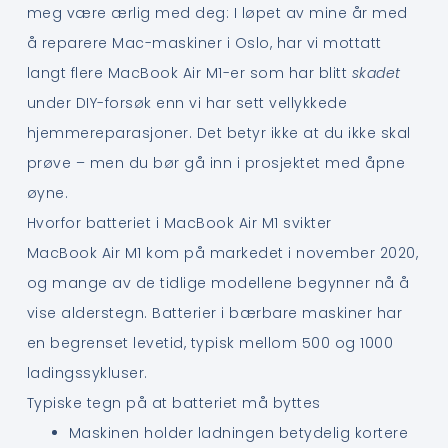
meg være ærlig med deg: I løpet av mine år med
å reparere Mac-maskiner i Oslo, har vi mottatt
langt flere MacBook Air M1-er som har blitt
skadet
under DIY-forsøk enn vi har sett vellykkede
hjemmereparasjoner. Det betyr ikke at du ikke skal
prøve – men du bør gå inn i prosjektet med åpne
øyne.
Hvorfor batteriet i MacBook Air M1 svikter
MacBook Air M1 kom på markedet i november 2020,
og mange av de tidlige modellene begynner nå å
vise alderstegn. Batterier i bærbare maskiner har
en begrenset levetid, typisk mellom 500 og 1000
ladingssykluser.
Typiske tegn på at batteriet må byttes
Maskinen holder ladningen betydelig kortere