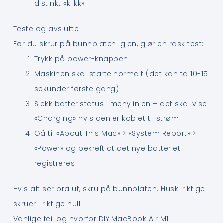
distinkt «klikk»
Teste og avslutte
Før du skrur på bunnplaten igjen, gjør en rask test:
Trykk på power-knappen
Maskinen skal starte normalt (det kan ta 10-15
sekunder første gang)
Sjekk batteristatus i menylinjen – det skal vise
«Charging» hvis den er koblet til strøm
Gå til «About This Mac» > «System Report» >
«Power» og bekreft at det nye batteriet
registreres
Hvis alt ser bra ut, skru på bunnplaten. Husk: riktige
skruer i riktige hull.
Vanlige feil og hvorfor DIY MacBook Air M1