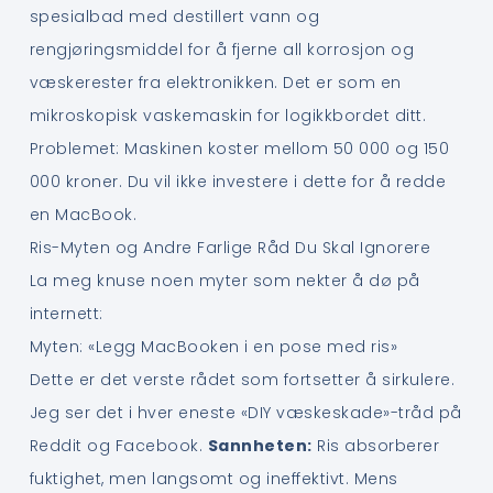
spesialbad med destillert vann og
rengjøringsmiddel for å fjerne all korrosjon og
væskerester fra elektronikken. Det er som en
mikroskopisk vaskemaskin for logikkbordet ditt.
Problemet: Maskinen koster mellom 50 000 og 150
000 kroner. Du vil ikke investere i dette for å redde
en MacBook.
Ris-Myten og Andre Farlige Råd Du Skal Ignorere
La meg knuse noen myter som nekter å dø på
internett:
Myten: «Legg MacBooken i en pose med ris»
Dette er det verste rådet som fortsetter å sirkulere.
Jeg ser det i hver eneste «DIY væskeskade»-tråd på
Reddit og Facebook.
Sannheten:
Ris absorberer
fuktighet, men langsomt og ineffektivt. Mens