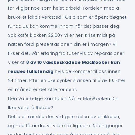
før vi gjør noe som helst arbeid. Fordelen med å
bruke et lokalt verksted i Oslo som er åpent døgnet
rundt: Du kan komme innom når det passer deg.
Sølt kaffe klokken 22:00? Vi er her. Krise midt på
natten fordi presentasjonen din er i morgen? Vi
fikser det. Vår erfaring fra tusenvis av reparasjoner
viser at
8 av 10 væskeskadede MacBooker kan
reddes fullstendig
hvis de kommer til oss innen
24 timer. Etter en uke synker sjansen til 5 av 10. Etter
en måned er det ofte for sent.
Den Vanskelige Samtalen: Når Er MacBooken Din
Ikke Verdt å Redde?
Dette er kanskje den viktigste delen av artikkelen,
og noe få andre vil være ærlige om: Noen ganger
er den beste beslutningen å la maskinen gå. Ikke