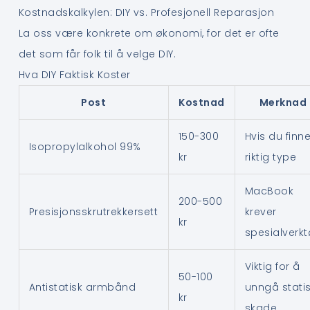
Kostnadskalkylen: DIY vs. Profesjonell Reparasjon
La oss være konkrete om økonomi, for det er ofte
det som får folk til å velge DIY.
Hva DIY Faktisk Koster
Post
Kostnad
Merknad
150-300
Hvis du finne
Isopropylalkohol 99%
kr
riktig type
MacBook
200-500
Presisjonsskrutrekkersett
krever
kr
spesialverk
Viktig for å
50-100
Antistatisk armbånd
unngå stati
kr
skade