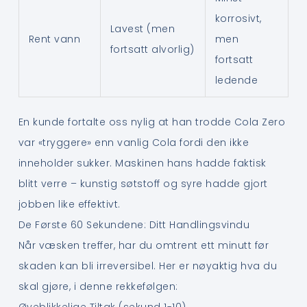
korrosivt,
Lavest (men
Rent vann
men
fortsatt alvorlig)
fortsatt
ledende
En kunde fortalte oss nylig at han trodde Cola Zero
var «tryggere» enn vanlig Cola fordi den ikke
inneholder sukker. Maskinen hans hadde faktisk
blitt verre – kunstig søtstoff og syre hadde gjort
jobben like effektivt.
De Første 60 Sekundene: Ditt Handlingsvindu
Når væsken treffer, har du omtrent ett minutt før
skaden kan bli irreversibel. Her er nøyaktig hva du
skal gjøre, i denne rekkefølgen:
Øyeblikkelige Tiltak (sekund 1-10)