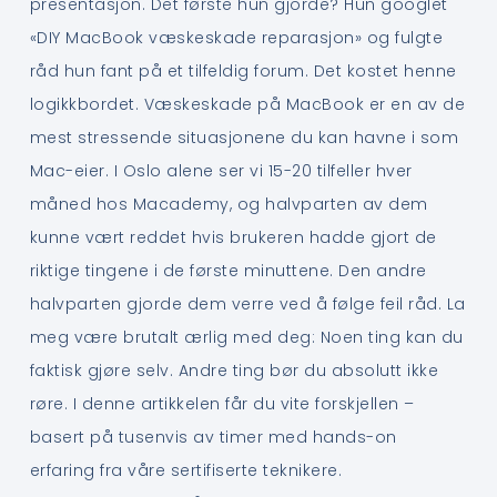
presentasjon. Det første hun gjorde? Hun googlet
«DIY MacBook væskeskade reparasjon» og fulgte
råd hun fant på et tilfeldig forum. Det kostet henne
logikkbordet. Væskeskade på MacBook er en av de
mest stressende situasjonene du kan havne i som
Mac-eier. I Oslo alene ser vi 15-20 tilfeller hver
måned hos Macademy, og halvparten av dem
kunne vært reddet hvis brukeren hadde gjort de
riktige tingene i de første minuttene. Den andre
halvparten gjorde dem verre ved å følge feil råd. La
meg være brutalt ærlig med deg: Noen ting kan du
faktisk gjøre selv. Andre ting bør du absolutt ikke
røre. I denne artikkelen får du vite forskjellen –
basert på tusenvis av timer med hands-on
erfaring fra våre sertifiserte teknikere.