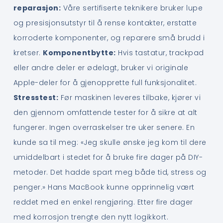
reparasjon:
Våre sertifiserte teknikere bruker lupe
og presisjonsutstyr til å rense kontakter, erstatte
korroderte komponenter, og reparere små brudd i
kretser.
Komponentbytte:
Hvis tastatur, trackpad
eller andre deler er ødelagt, bruker vi originale
Apple-deler for å gjenopprette full funksjonalitet.
Stresstest:
Før maskinen leveres tilbake, kjører vi
den gjennom omfattende tester for å sikre at alt
fungerer. Ingen overraskelser tre uker senere. En
kunde sa til meg: «Jeg skulle ønske jeg kom til dere
umiddelbart i stedet for å bruke fire dager på DIY-
metoder. Det hadde spart meg både tid, stress og
penger.» Hans MacBook kunne opprinnelig vært
reddet med en enkel rengjøring. Etter fire dager
med korrosjon trengte den nytt logikkort.