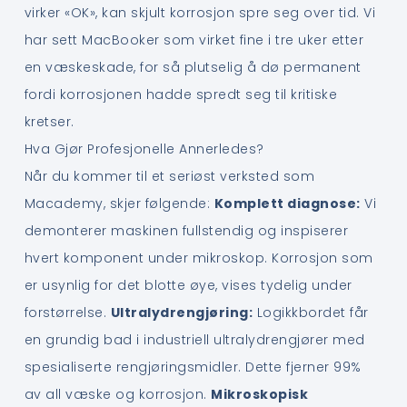
virker «OK», kan skjult korrosjon spre seg over tid. Vi
har sett MacBooker som virket fine i tre uker etter
en væskeskade, for så plutselig å dø permanent
fordi korrosjonen hadde spredt seg til kritiske
kretser.
Hva Gjør Profesjonelle Annerledes?
Når du kommer til et seriøst verksted som
Macademy, skjer følgende:
Komplett diagnose:
Vi
demonterer maskinen fullstendig og inspiserer
hvert komponent under mikroskop. Korrosjon som
er usynlig for det blotte øye, vises tydelig under
forstørrelse.
Ultralydrengjøring:
Logikkbordet får
en grundig bad i industriell ultralydrengjører med
spesialiserte rengjøringsmidler. Dette fjerner 99%
av all væske og korrosjon.
Mikroskopisk