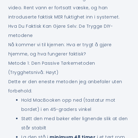
video. Rent vann er fortsatt væske, og han
introduserte faktisk MER fuktighet inn i systemet.
Hva Du Faktisk Kan Gjøre Selv: De Trygge DIY-
metodene
Nå kommer vi til kjernen: Hva er trygt å gjøre
hjemme, og hva fungerer faktisk?
Metode 1: Den Passive Tørkemetoden
(Trygghetsnivå: Høyt)
Dette er den eneste metoden jeg anbefaler uten
forbehold:
Hold MacBooken opp ned (tastatur mot
bordet) i en 45-graders vinkel
Støtt den med bøker eller lignende slik at den
står stabilt
La den stå i
minimum 48 timer
i et tørt rom