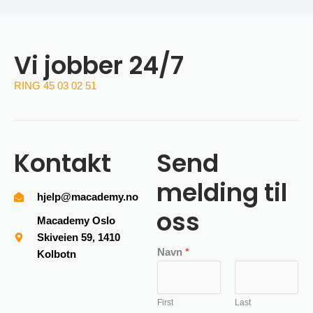
Vi jobber 24/7
RING 45 03 02 51
Kontakt
Send
melding til
hjelp@macademy.no
oss
Macademy Oslo
Skiveien 59, 1410
Navn
*
Kolbotn
First
Last