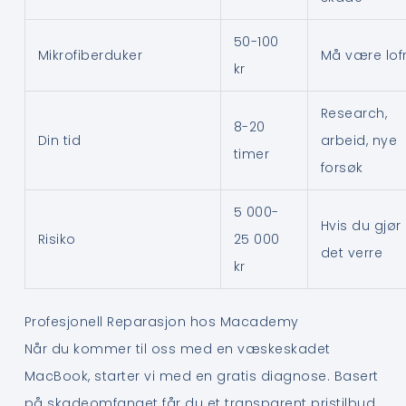
50-100
Mikrofiberduker
Må være lofr
kr
Research,
8-20
Din tid
arbeid, nye
timer
forsøk
5 000-
Hvis du gjør
Risiko
25 000
det verre
kr
Profesjonell Reparasjon hos Macademy
Når du kommer til oss med en væskeskadet
MacBook, starter vi med en gratis diagnose. Basert
på skadeomfanget får du et transparent pristilbud