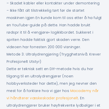
– Skadet kabler eller kontakter under demontering
– Ikke fått alt tilstrekkelig tørt før de startet
maskinen igjen En kunde kom til oss etter å ha fulgt
en YouTube-guide på dette. Han hadde brukt
rødspr it til å «rengjøre» logikkbordet. Sukkeret i
spriten hadde faktisk gjort skaden verre. Den
videoen har forresten 200 000 visninger.
Metode 3: Ultralydrengjøring (Trygghetsnivå: Krever
Profesjonelt Utstyr)
Dette er teknisk sett en DIY-metode hvis du har
tilgang til en ultralydrengjører (noen
hobbyverksteder har dette), men jeg nevner den
mest for å forklare hva vi gjør hos
Macademy når
vi håndterer væskeskader profesjonelt
. En
ultralydrengjører bruker høyfrekvente lydbølger i et