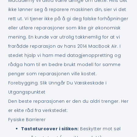
Macademy vil alltid være ærlige om dette. Hvis det
ikke lønner seg å reparere maskinen din, sier vi det
rett ut. Vi tjener ikke på å gi deg falske forhåpninger
eller utføre reparasjoner som ikke gir økonomisk
mening. En kunde var utrolig takknemlig for at vi
frarådde reparasjon av hans 2014 MacBook Air. I
stedet hjalp vi ham med datagjenoppretting og
rådga ham til en bedre brukt modell for samme
penger som reparasjonen ville kostet.
Forebygging: Slik Unngår Du Væskeskade i
Utgangspunktet
Den beste reparasjonen er den du aldri trenger. Her
er ekte råd fra verkstedet:
Fysiske Barrierer
Tastaturcover i silikon:
Beskytter mot søl