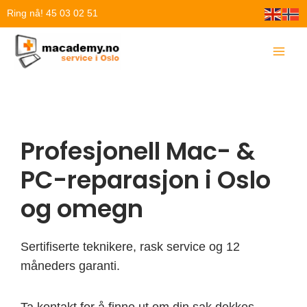
Hopp
Ring nå! 45 03 02 51
rett
til
innholdet
Profesjonell Mac- &
PC-reparasjon i Oslo
og omegn
Sertifiserte teknikere, rask service og 12
måneders garanti.
Ta kontakt for å finne ut om din sak dekkes