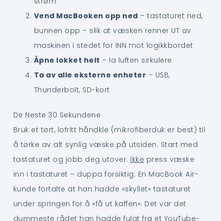
strøm
Vend MacBooken opp ned
– tastaturet ned,
bunnen opp – slik at væsken renner UT av
maskinen i stedet for INN mot logikkbordet
Åpne lokket helt
– la luften sirkulere
Ta av alle eksterne enheter
– USB,
Thunderbolt, SD-kort
De Neste 30 Sekundene
Bruk et tørt, lofritt håndkle (mikrofiberduk er best) til
å tørke av alt synlig væske på utsiden. Start med
tastaturet og jobb deg utover.
Ikke
press væske
inn i tastaturet – duppa forsiktig. En MacBook Air-
kunde fortalte at han hadde «skyllet» tastaturet
under springen for å «få ut kaffen». Det var det
dummeste rådet han hadde fulgt fra et YouTube-