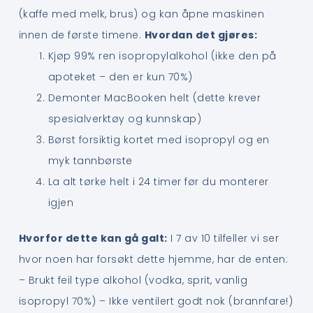
(kaffe med melk, brus) og kan åpne maskinen
innen de første timene.
Hvordan det gjøres:
Kjøp 99% ren isopropylalkohol (ikke den på
apoteket – den er kun 70%)
Demonter MacBooken helt (dette krever
spesialverktøy og kunnskap)
Børst forsiktig kortet med isopropyl og en
myk tannbørste
La alt tørke helt i 24 timer før du monterer
igjen
Hvorfor dette kan gå galt:
I 7 av 10 tilfeller vi ser
hvor noen har forsøkt dette hjemme, har de enten:
– Brukt feil type alkohol (vodka, sprit, vanlig
isopropyl 70%) – Ikke ventilert godt nok (brannfare!)