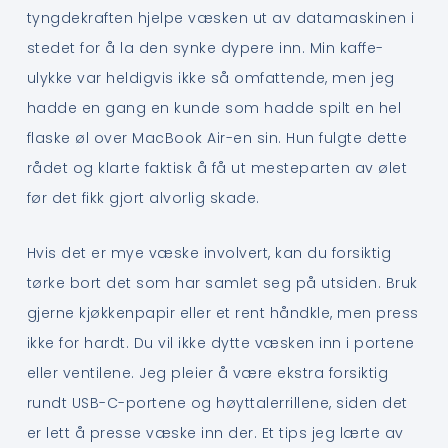
tyngdekraften hjelpe væsken ut av datamaskinen i
stedet for å la den synke dypere inn. Min kaffe-
ulykke var heldigvis ikke så omfattende, men jeg
hadde en gang en kunde som hadde spilt en hel
flaske øl over MacBook Air-en sin. Hun fulgte dette
rådet og klarte faktisk å få ut mesteparten av ølet
før det fikk gjort alvorlig skade.
Hvis det er mye væske involvert, kan du forsiktig
tørke bort det som har samlet seg på utsiden. Bruk
gjerne kjøkkenpapir eller et rent håndkle, men press
ikke for hardt. Du vil ikke dytte væsken inn i portene
eller ventilene. Jeg pleier å være ekstra forsiktig
rundt USB-C-portene og høyttalerrillene, siden det
er lett å presse væske inn der. Et tips jeg lærte av