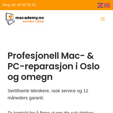
Hopp
Ring nå! 45 03 02 51
rett
til
innholdet
Profesjonell Mac- &
PC-reparasjon i Oslo
og omegn
Sertifiserte teknikere, rask service og 12
måneders garanti.
Ta kontakt for å finne ut om din sak dekkes