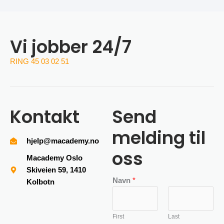
Vi jobber 24/7
RING 45 03 02 51
Kontakt
Send
melding til
hjelp@macademy.no
oss
Macademy Oslo
Skiveien 59, 1410
Navn
*
Kolbotn
First
Last