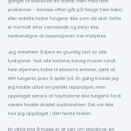
ganger vil MacBook-en starte, men med rare
problemer – kanskje viften går på høygir hele tiden,
eller enkelte taster fungerer ikke som de skal. Dette
er normalt etter vannskade og betyr ikke
nødvendigvis at reparasjonen har mislyktes.
Jeg anbefaler å kjøre en grundig test av alle
funksjoner. Test alle tastene, beveg musen rundt
hele skjermen, koble til eksterne enheter, sjekk at
WiFi fungerer, prøv å spille lyd. En gang trodde jeg
jeg hadde utført en perfekt reparasjon, men
oppdaget senere at høyttalerne ikke fungerte fordi
væske hadde skadet audiokretsen. Det var ikke
noe jeg oppdaget i den første testen.
En viktig ting å huske er at selv om MacBook-en