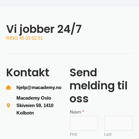
Vi jobber 24/7
RING 45 03 02 51
Kontakt
Send
melding til
hjelp@macademy.no
oss
Macademy Oslo
Skiveien 59, 1410
Navn
*
Kolbotn
First
Last