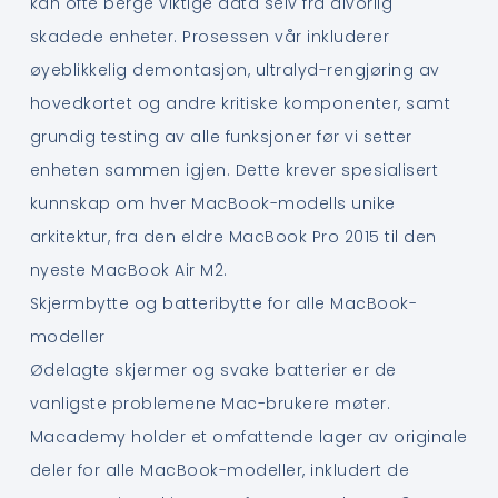
kan ofte berge viktige data selv fra alvorlig
skadede enheter. Prosessen vår inkluderer
øyeblikkelig demontasjon, ultralyd-rengjøring av
hovedkortet og andre kritiske komponenter, samt
grundig testing av alle funksjoner før vi setter
enheten sammen igjen. Dette krever spesialisert
kunnskap om hver MacBook-modells unike
arkitektur, fra den eldre MacBook Pro 2015 til den
nyeste MacBook Air M2.
Skjermbytte og batteribytte for alle MacBook-
modeller
Ødelagte skjermer og svake batterier er de
vanligste problemene Mac-brukere møter.
Macademy holder et omfattende lager av originale
deler for alle MacBook-modeller, inkludert de