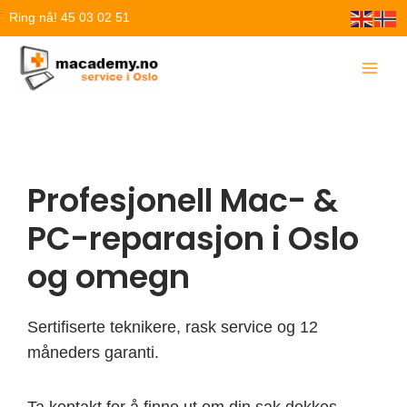
Hopp
Ring nå! 45 03 02 51
rett
til
innholdet
Profesjonell Mac- &
PC-reparasjon i Oslo
og omegn
Sertifiserte teknikere, rask service og 12
måneders garanti.
Ta kontakt for å finne ut om din sak dekkes