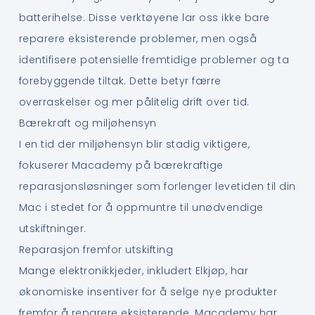
batterihelse. Disse verktøyene lar oss ikke bare
reparere eksisterende problemer, men også
identifisere potensielle fremtidige problemer og ta
forebyggende tiltak. Dette betyr færre
overraskelser og mer pålitelig drift over tid.
Bærekraft og miljøhensyn
I en tid der miljøhensyn blir stadig viktigere,
fokuserer Macademy på bærekraftige
reparasjonsløsninger som forlenger levetiden til din
Mac i stedet for å oppmuntre til unødvendige
utskiftninger.
Reparasjon fremfor utskifting
Mange elektronikkjeder, inkludert Elkjøp, har
økonomiske insentiver for å selge nye produkter
fremfor å reparere eksisterende. Macademy har