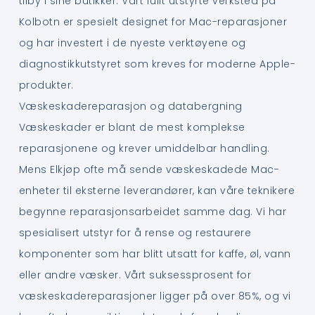
tilby i sine butikker. Vårt fullt utstyrte verksted på
Kolbotn er spesielt designet for Mac-reparasjoner
og har investert i de nyeste verktøyene og
diagnostikkutstyret som kreves for moderne Apple-
produkter.
Væskeskadereparasjon og databergning
Væskeskader er blant de mest komplekse
reparasjonene og krever umiddelbar handling.
Mens Elkjøp ofte må sende væskeskadede Mac-
enheter til eksterne leverandører, kan våre teknikere
begynne reparasjonsarbeidet samme dag. Vi har
spesialisert utstyr for å rense og restaurere
komponenter som har blitt utsatt for kaffe, øl, vann
eller andre væsker. Vårt suksessprosent for
væskeskadereparasjoner ligger på over 85%, og vi