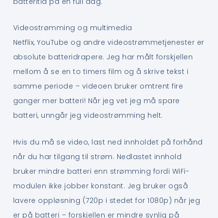
batteritid på en full dag.
Videostrømming og multimedia
Netflix, YouTube og andre videostrømmetjenester er
absolute batteridrapere. Jeg har målt forskjellen
mellom å se en to timers film og å skrive tekst i
samme periode – videoen bruker omtrent fire
ganger mer batteri! Når jeg vet jeg må spare
batteri, unngår jeg videostrømming helt.
Hvis du må se video, last ned innholdet på forhånd
når du har tilgang til strøm. Nedlastet innhold
bruker mindre batteri enn strømming fordi WiFi-
modulen ikke jobber konstant. Jeg bruker også
lavere oppløsning (720p i stedet for 1080p) når jeg
er på batteri – forskjellen er mindre synlig på