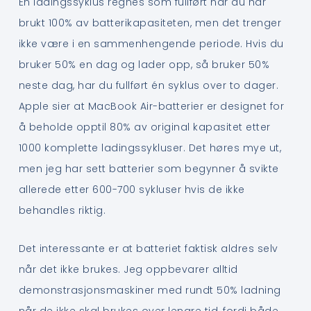
En ladingssyklus regnes som fullført når du har
brukt 100% av batterikapasiteten, men det trenger
ikke være i en sammenhengende periode. Hvis du
bruker 50% en dag og lader opp, så bruker 50%
neste dag, har du fullført én syklus over to dager.
Apple sier at MacBook Air-batterier er designet for
å beholde opptil 80% av original kapasitet etter
1000 komplette ladingssykluser. Det høres mye ut,
men jeg har sett batterier som begynner å svikte
allerede etter 600-700 sykluser hvis de ikke
behandles riktig.
Det interessante er at batteriet faktisk aldres selv
når det ikke brukes. Jeg oppbevarer alltid
demonstrasjonsmaskiner med rundt 50% ladning
når de ikke skal brukes over lengre tid, fordi både