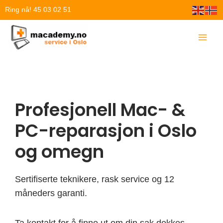
Hopp
Ring nå! 45 03 02 51
rett
til
innholdet
Profesjonell Mac- &
PC-reparasjon i Oslo
og omegn
Sertifiserte teknikere, rask service og 12
måneders garanti.
Ta kontakt for å finne ut om din sak dekkes