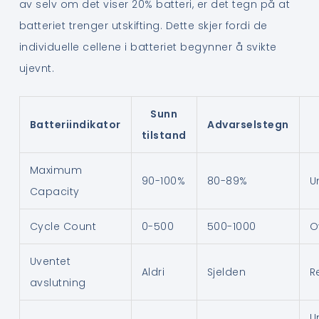
av selv om det viser 20% batteri, er det tegn på at
batteriet trenger utskifting. Dette skjer fordi de
individuelle cellene i batteriet begynner å svikte
ujevnt.
Sunn
Batteriindikator
Advarselstegn
tilstand
Maximum
90-100%
80-89%
U
Capacity
Cycle Count
0-500
500-1000
O
Uventet
Aldri
Sjelden
R
avslutning
U