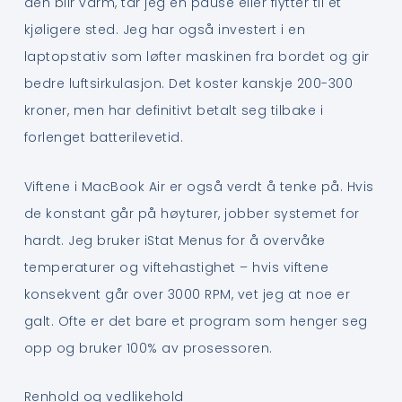
den blir varm, tar jeg en pause eller flytter til et
kjøligere sted. Jeg har også investert i en
laptopstativ som løfter maskinen fra bordet og gir
bedre luftsirkulasjon. Det koster kanskje 200-300
kroner, men har definitivt betalt seg tilbake i
forlenget batterilevetid.
Viftene i MacBook Air er også verdt å tenke på. Hvis
de konstant går på høyturer, jobber systemet for
hardt. Jeg bruker iStat Menus for å overvåke
temperaturer og viftehastighet – hvis viftene
konsekvent går over 3000 RPM, vet jeg at noe er
galt. Ofte er det bare et program som henger seg
opp og bruker 100% av prosessoren.
Renhold og vedlikehold