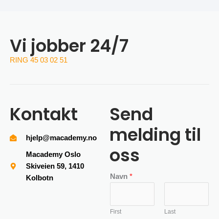
Vi jobber 24/7
RING 45 03 02 51
Kontakt
Send
melding til
hjelp@macademy.no
oss
Macademy Oslo
Skiveien 59, 1410
Navn
*
Kolbotn
First
Last