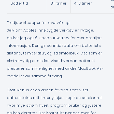
Batteritid
8+ timer
4-8 timer
t
Tredjepartsapper for overvåking
Selv om Apples innebygde verktøy er nyttige,
bruker jeg også CoconutBattery for mer detaljert
informasjon. Den gir sanntidsdata om batteriets
tilstand, temperatur, og strømforbruk. Det som er
ekstra nyttig er at den viser hvordan batteriet
presterer sammenlignet med andre MacBook Air-
modeller av samme årgang.
iStat Menus er en annen favoritt som viser
batteristatus rett i menylinjen. Jeg kan se akkurat
hvor mye strøm hvert program bruker og justere
bruken deretter. Det koster litt penger, men for