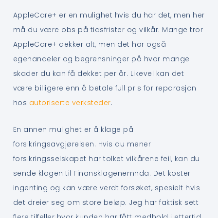
AppleCare+ er en mulighet hvis du har det, men her
må du være obs på tidsfrister og vilkår. Mange tror
AppleCare+ dekker alt, men det har også
egenandeler og begrensninger på hvor mange
skader du kan få dekket per år. Likevel kan det
være billigere enn å betale full pris for reparasjon
hos
autoriserte verksteder
.
En annen mulighet er å klage på
forsikringsavgjørelsen. Hvis du mener
forsikringsselskapet har tolket vilkårene feil, kan du
sende klagen til Finansklagenemnda. Det koster
ingenting og kan være verdt forsøket, spesielt hvis
det dreier seg om store beløp. Jeg har faktisk sett
flere tilfeller hvor kunden har fått medhold i ettertid.