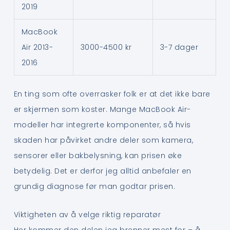
2019
MacBook
Air 2013-
3000-4500 kr
3-7 dager
2016
En ting som ofte overrasker folk er at det ikke bare
er skjermen som koster. Mange MacBook Air-
modeller har integrerte komponenter, så hvis
skaden har påvirket andre deler som kamera,
sensorer eller bakbelysning, kan prisen øke
betydelig. Det er derfor jeg alltid anbefaler en
grundig diagnose før man godtar prisen.
Viktigheten av å velge riktig reparatør
Her kommer den delen jeg brenner mest for – å