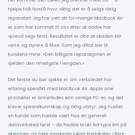
hjelpe folk forstå hvor viktig det er å velge riktig
reparatør! Jeg har sett alt for mange MacBook Air-
er som har kommet til oss etter at andre har
«prøvd seg» først. Resultatet er ofte at skaden blir
verre og dyrere å fikse. Som jeg alltid sier til
kundene mine: «Den billigste reparasjonen er
sjelden den rimeligste i lengden.»
Det første du bør sjekke er om verkstedet har
erfaring spesifikt med MacBook Air. Apple sine
produkter er annerledes enn vanlige PC-er, og det
krever spesialkunnskap og riktig utstyr. Jeg husker
en kunde som hadde vært hos en generell
dataverksted først – de hadde brukt feil type lim på
skjermen, og hele maskinen luktet kjemikalier i flere