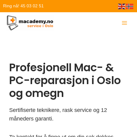
Hopp
Ring nå! 45 03 02 51
rett
til
innholdet
Profesjonell Mac- &
PC-reparasjon i Oslo
og omegn
Sertifiserte teknikere, rask service og 12
måneders garanti.
Ta kontakt for å finne ut om din sak dekkes