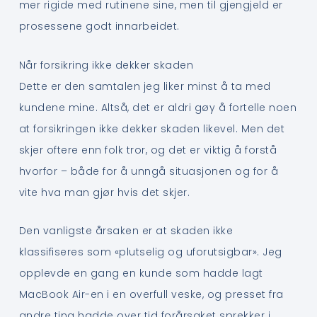
mer rigide med rutinene sine, men til gjengjeld er
prosessene godt innarbeidet.
Når forsikring ikke dekker skaden
Dette er den samtalen jeg liker minst å ta med
kundene mine. Altså, det er aldri gøy å fortelle noen
at forsikringen ikke dekker skaden likevel. Men det
skjer oftere enn folk tror, og det er viktig å forstå
hvorfor – både for å unngå situasjonen og for å
vite hva man gjør hvis det skjer.
Den vanligste årsaken er at skaden ikke
klassifiseres som «plutselig og uforutsigbar». Jeg
opplevde en gang en kunde som hadde lagt
MacBook Air-en i en overfull veske, og presset fra
andre ting hadde over tid forårsaket sprekker i