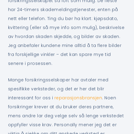
forsikringsselskapet så fort som mulig. De fleste
har 24-timers skademeldingstjenester, enten på
nett eller telefon. Ting du bør ha klart: kjøpsdato,
kvittering (eller så mye info som mulig), beskrivelse
av hvordan skaden skjedde, og bilder av skaden.
Jeg anbefaler kundene mine alltid å ta flere bilder
fra forskjellige vinkler – det kan spare mye tid
senere i prosessen.
Mange forsikringsselskaper har avtaler med
spesifikke verksteder, og det er her det blir
interessant for oss i
reparasjonsbransjen
. Noen
forsikringer krever at du bruker deres partnere,
mens andre lar deg velge selv så lenge verkstedet
oppfyller visse krav. Personally mener jeg det er
viktig å sjekke om ditt ønskede verksted er