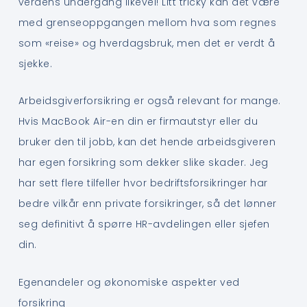
verdens undergang likevel! Litt tricky kan det være
med grenseoppgangen mellom hva som regnes
som «reise» og hverdagsbruk, men det er verdt å
sjekke.
Arbeidsgiverforsikring er også relevant for mange.
Hvis MacBook Air-en din er firmautstyr eller du
bruker den til jobb, kan det hende arbeidsgiveren
har egen forsikring som dekker slike skader. Jeg
har sett flere tilfeller hvor bedriftsforsikringer har
bedre vilkår enn private forsikringer, så det lønner
seg definitivt å spørre HR-avdelingen eller sjefen
din.
Egenandeler og økonomiske aspekter ved
forsikring