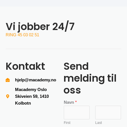
Vi jobber 24/7
RING 45 03 02 51
Kontakt
Send
melding til
hjelp@macademy.no
oss
Macademy Oslo
Skiveien 59, 1410
Navn
*
Kolbotn
First
Last