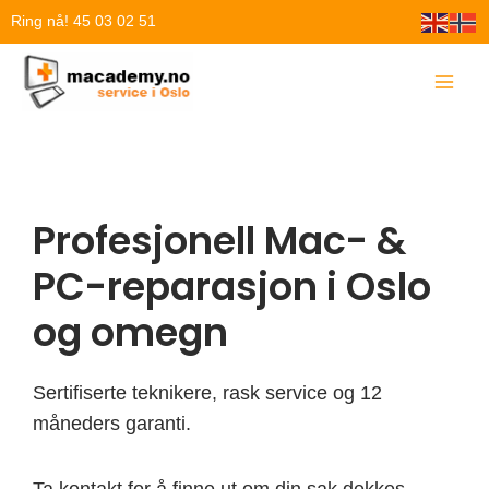
Hopp
Ring nå! 45 03 02 51
rett
til
innholdet
Profesjonell Mac- &
PC-reparasjon i Oslo
og omegn
Sertifiserte teknikere, rask service og 12
måneders garanti.
Ta kontakt for å finne ut om din sak dekkes