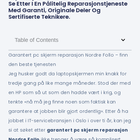
Se Etter I En Pålitelig Reparasjonstjeneste
Med Garanti, Originale Deler Og
Sertifiserte Teknikere.
Table of Contents
Garantert pc skjerm reparasjon Nordre Follo – finn
den beste tjenesten
Jeg husker godt da laptopskjermen min knakk for
tredje gang på like mange måneder. Stod der med
en HP som så ut som den hadde vært i krig, og
tenkte «nå må jeg finne noen som faktisk kan
garantere at jobben blir gjort ordentlig». Etter å ha
jobbet i IT-servicebransjen i Oslo i over ti år, kan jeg
si at søket etter
garantert pc skjerm reparasjon
Nordre Follo
ikke trenger å være så komplisert