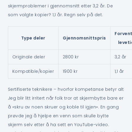
skjermproblemer i gjennomsnitt etter 3,2 år. De
som valgte kopier? 1,1 år. Regn selv på det.
Forven
Type deler
Gjennomsnittspris
leveti
Originale deler
2800 kr
3,2 år
Kompatible/kopier
1900 kr
1,1 år
Sertifiserte teknikere – hvorfor kompetanse betyr alt
Jeg blir litt irritert når folk tror at skjermbytte bare er
å «skru av noen skruer og koble til igjen». En gang
prøvde jeg å hjelpe en venn som skulle bytte
skjerm selv etter å ha sett en YouTube-video.