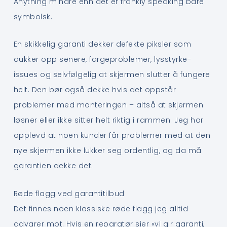
Anything mindre enn det er frankly speaking bare
symbolsk.
En skikkelig garanti dekker defekte piksler som
dukker opp senere, fargeproblemer, lysstyrke-
issues og selvfølgelig at skjermen slutter å fungere
helt. Den bør også dekke hvis det oppstår
problemer med monteringen – altså at skjermen
løsner eller ikke sitter helt riktig i rammen. Jeg har
opplevd at noen kunder får problemer med at den
nye skjermen ikke lukker seg ordentlig, og da må
garantien dekke det.
Røde flagg ved garantitilbud
Det finnes noen klassiske røde flagg jeg alltid
advarer mot. Hvis en reparatør sier «vi gir garanti,