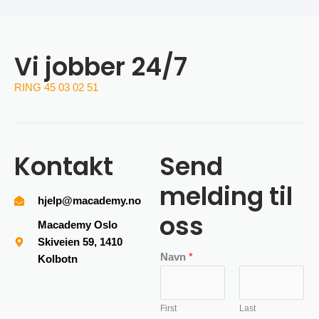
Vi jobber 24/7
RING 45 03 02 51
Kontakt
Send
melding til
hjelp@macademy.no
oss
Macademy Oslo
Skiveien 59, 1410
Navn
*
Kolbotn
First
Last