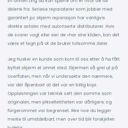
En annen ting du kan spørre om er hvor de får
delene fra. Seriøse reparatører som jobber med
garantert pc skjerm reparasjon har vanligvis
direkte avtaler med autoriserte distributører. Hvis
de svarer vagt eller sier de «har sine kilder», kan det
være et tegn på at de bruker tvilsomme deler.
Jeg husker en kunde som kom til oss etter å ha fått
byttet skjerm et annet sted. Skjermen så grei ut på
overflaten, men når vi undersøkte den nærmere,
var det åpenbart at det var en billig kopi.
Oppløsningen var teknisk sett den samme som
originalen, men pikseltettheten var dårligere, og
fargerommet var begrenset. Ikke noe du legger
merke til umiddelbart, men over tid blir forskjellen
tydelig.