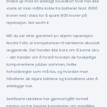
Ended up med en ødelagt hovedkort fordi han ikke
visste at man måtte koble fra batteriet først. 8000
kroner ned i dass for å spare 1500 kroner på
reparasjon. Not worth it.
Når du ser etter garantert pc skjerm reparasjon
Nordre Follo, er kompetansen til teknikerne absolutt
avgjørende. Det handler ikke bare om å kunne skru
– det handler om å forstå hvordan de forskjellige
komponentene jobber sammen, hvilke
forholdsregler som må tas, og hvordan man
håndterer de skjøre kablene og kontaktene uten å
ødelegge noe.
Sertifiserte teknikere har gjennomgått formell
trening og har beviste kunnskaper om spesifikke