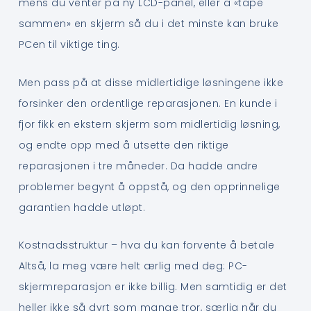
mens du venter på ny LCD-panel, eller å «tape
sammen» en skjerm så du i det minste kan bruke
PCen til viktige ting.
Men pass på at disse midlertidige løsningene ikke
forsinker den ordentlige reparasjonen. En kunde i
fjor fikk en ekstern skjerm som midlertidig løsning,
og endte opp med å utsette den riktige
reparasjonen i tre måneder. Da hadde andre
problemer begynt å oppstå, og den opprinnelige
garantien hadde utløpt.
Kostnadsstruktur – hva du kan forvente å betale
Altså, la meg være helt ærlig med deg: PC-
skjermreparasjon er ikke billig. Men samtidig er det
heller ikke så dyrt som mange tror, særlig når du