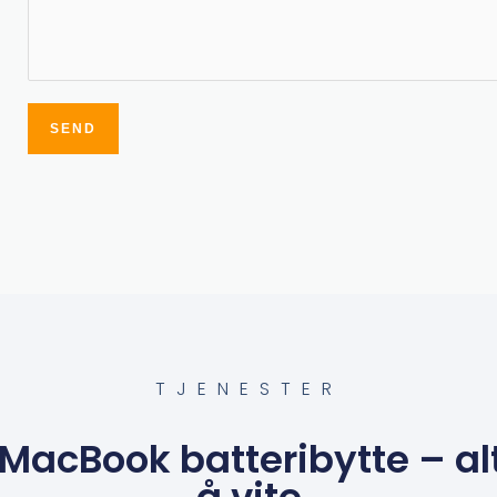
SEND
Alternative:
TJENESTER
MacBook batteribytte – al