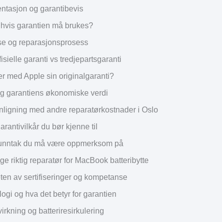
tasjon og garantibevis
 hvis garantien må brukes?
e og reparasjonsprosess
fisielle garanti vs tredjepartsgaranti
er med Apple sin originalgaranti?
g garantiens økonomiske verdi
igning med andre reparatørkostnader i Oslo
arantivilkår du bør kjenne til
unntak du må være oppmerksom på
e riktig reparatør for MacBook batteribytte
eten av sertifiseringer og kompetanse
logi og hva det betyr for garantien
irkning og batteriresirkulering