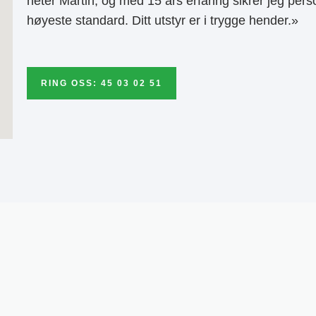
heter Martin, og med 15 års erfaring sikrer jeg pers
høyeste standard. Ditt utstyr er i trygge hender.»
RING OSS: 45 03 02 51