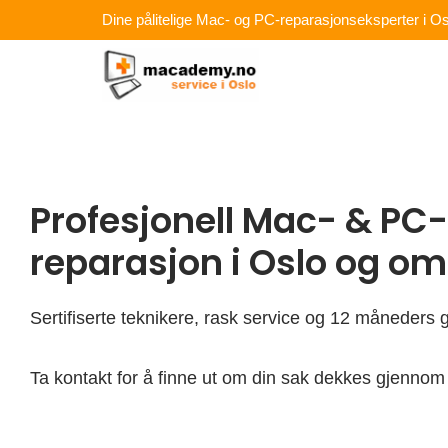
Hopp
Dine pålitelige Mac- og PC-reparasjonseksperter i Os
rett
til
innholdet
Profesjonell Mac- & PC-
reparasjon i Oslo og o
Sertifiserte teknikere, rask service og 12 måneders g
Ta kontakt for å finne ut om din sak dekkes gjennom 