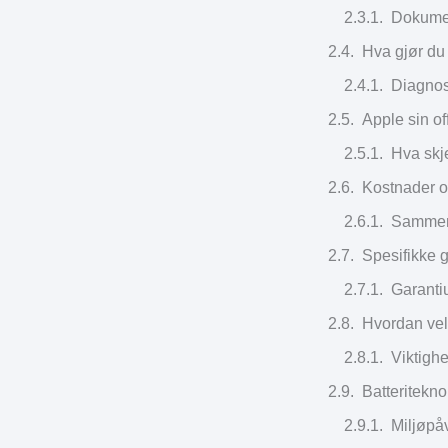
Dokumen
Hva gjør du
Diagnos
Apple sin of
Hva skj
Kostnader o
Sammenl
Spesifikke g
Garanti
Hvordan velg
Viktigh
Batteritekno
Miljøpåv