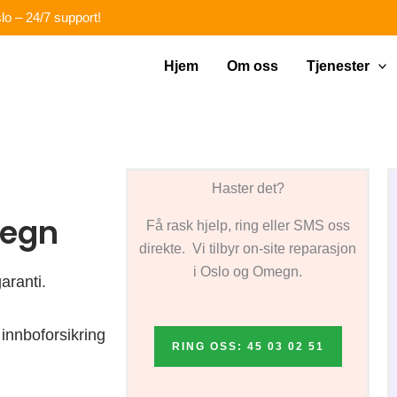
lo – 24/7 support!
Hjem
Om oss
Tjenester
Haster det?
megn
Få rask hjelp, ring eller SMS oss
direkte. Vi tilbyr on-site reparasjon
i Oslo og Omegn.
aranti.
innboforsikring
RING OSS: 45 03 02 51