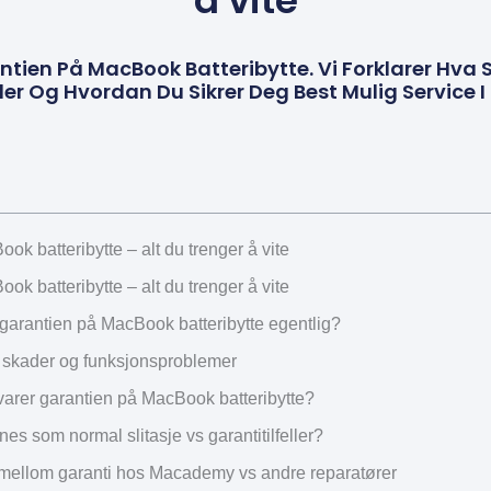
å vite
ntien På MacBook Batteribytte. Vi Forklarer Hva
er Og Hvordan Du Sikrer Deg Best Mulig Service I 
ok batteribytte – alt du trenger å vite
ok batteribytte – alt du trenger å vite
garantien på MacBook batteribytte egentlig?
 skader og funksjonsproblemer
varer garantien på MacBook batteribytte?
es som normal slitasje vs garantitilfeller?
 mellom garanti hos Macademy vs andre reparatører