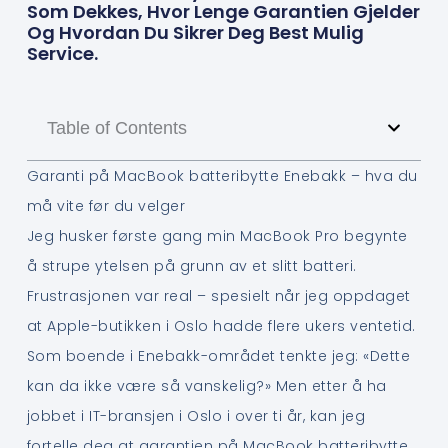
Som Dekkes, Hvor Lenge Garantien Gjelder
Og Hvordan Du Sikrer Deg Best Mulig
Service.
Table of Contents
Garanti på MacBook batteribytte Enebakk – hva du
må vite før du velger
Jeg husker første gang min MacBook Pro begynte
å strupe ytelsen på grunn av et slitt batteri.
Frustrasjonen var real – spesielt når jeg oppdaget
at Apple-butikken i Oslo hadde flere ukers ventetid.
Som boende i Enebakk-området tenkte jeg: «Dette
kan da ikke være så vanskelig?» Men etter å ha
jobbet i IT-bransjen i Oslo i over ti år, kan jeg
fortelle deg at garantien på MacBook batteribytte