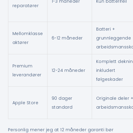
1-3 måneder
Kun batterifeil
reparatører
Batteri +
Mellomklasse
6-12 måneder
grunnleggende
aktører
arbeidsmanssk
Komplett dekni
Premium
12-24 måneder
inkludert
leverandører
følgeskader
90 dager
Originale deler 
Apple Store
standard
arbeidsmanssk
Personlig mener jeg at 12 måneder garanti bør