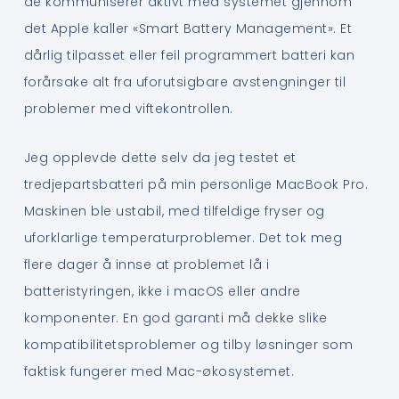
de kommuniserer aktivt med systemet gjennom
det Apple kaller «Smart Battery Management». Et
dårlig tilpasset eller feil programmert batteri kan
forårsake alt fra uforutsigbare avstengninger til
problemer med viftekontrollen.
Jeg opplevde dette selv da jeg testet et
tredjepartsbatteri på min personlige MacBook Pro.
Maskinen ble ustabil, med tilfeldige fryser og
uforklarlige temperaturproblemer. Det tok meg
flere dager å innse at problemet lå i
batteristyringen, ikke i macOS eller andre
komponenter. En god garanti må dekke slike
kompatibilitetsproblemer og tilby løsninger som
faktisk fungerer med Mac-økosystemet.