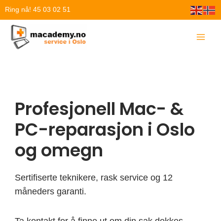
Hopp
Ring nå! 45 03 02 51
rett
til
innholdet
Profesjonell Mac- &
PC-reparasjon i Oslo
og omegn
Sertifiserte teknikere, rask service og 12
måneders garanti.
Ta kontakt for å finne ut om din sak dekkes