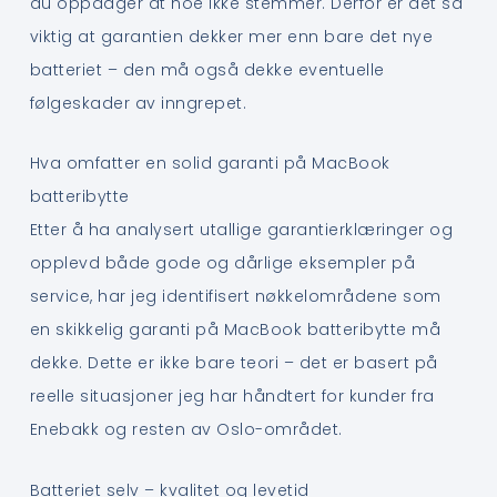
du oppdager at noe ikke stemmer. Derfor er det så
viktig at garantien dekker mer enn bare det nye
batteriet – den må også dekke eventuelle
følgeskader av inngrepet.
Hva omfatter en solid garanti på MacBook
batteribytte
Etter å ha analysert utallige garantierklæringer og
opplevd både gode og dårlige eksempler på
service, har jeg identifisert nøkkelområdene som
en skikkelig garanti på MacBook batteribytte må
dekke. Dette er ikke bare teori – det er basert på
reelle situasjoner jeg har håndtert for kunder fra
Enebakk og resten av Oslo-området.
Batteriet selv – kvalitet og levetid