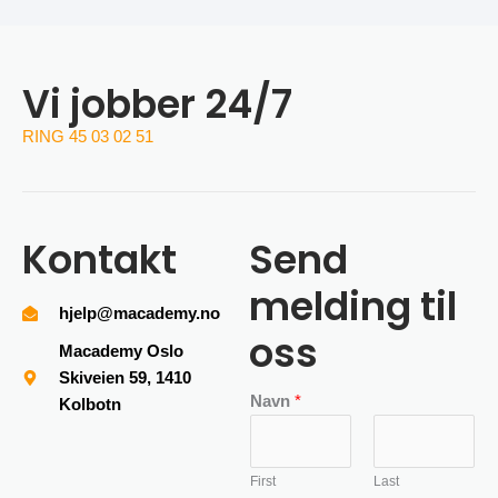
Vi jobber 24/7
RING 45 03 02 51
Kontakt
Send
melding til
hjelp@macademy.no
oss
Macademy Oslo
Skiveien 59, 1410
Navn
*
Kolbotn
First
Last