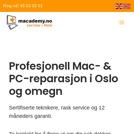
Hopp
Ring nå! 45 03 02 51
rett
til
innholdet
Profesjonell Mac- &
PC-reparasjon i Oslo
og omegn
Sertifiserte teknikere, rask service og 12
måneders garanti.
Ta kontakt for å finne ut om din sak dekkes