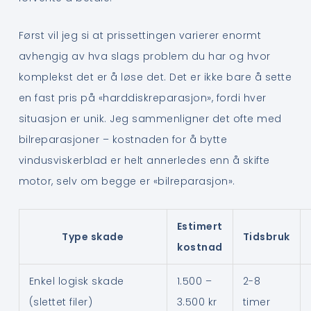
Først vil jeg si at prissettingen varierer enormt
avhengig av hva slags problem du har og hvor
komplekst det er å løse det. Det er ikke bare å sette
en fast pris på «harddiskreparasjon», fordi hver
situasjon er unik. Jeg sammenligner det ofte med
bilreparasjoner – kostnaden for å bytte
vindusviskerblad er helt annerledes enn å skifte
motor, selv om begge er «bilreparasjon».
Estimert
Type skade
Tidsbruk
kostnad
Enkel logisk skade
1.500 –
2-8
(slettet filer)
3.500 kr
timer