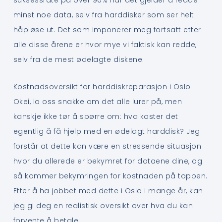
suksessrate på over 90% når det gjelder å redde
minst noe data, selv fra harddisker som ser helt
håpløse ut. Det som imponerer meg fortsatt etter
alle disse årene er hvor mye vi faktisk kan redde,
selv fra de mest ødelagte diskene.
Kostnadsoversikt for harddiskreparasjon i Oslo
Okei, la oss snakke om det alle lurer på, men
kanskje ikke tør å spørre om: hva koster det
egentlig å få hjelp med en ødelagt harddisk? Jeg
forstår at dette kan være en stressende situasjon
hvor du allerede er bekymret for dataene dine, og
så kommer bekymringen for kostnaden på toppen.
Etter å ha jobbet med dette i Oslo i mange år, kan
jeg gi deg en realistisk oversikt over hva du kan
forvente å betale.