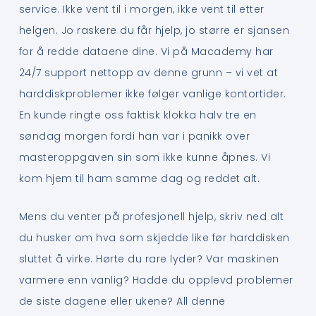
service. Ikke vent til i morgen, ikke vent til etter
helgen. Jo raskere du får hjelp, jo større er sjansen
for å redde dataene dine. Vi på Macademy har
24/7 support nettopp av denne grunn – vi vet at
harddiskproblemer ikke følger vanlige kontortider.
En kunde ringte oss faktisk klokka halv tre en
søndag morgen fordi han var i panikk over
masteroppgaven sin som ikke kunne åpnes. Vi
kom hjem til ham samme dag og reddet alt.
Mens du venter på profesjonell hjelp, skriv ned alt
du husker om hva som skjedde like før harddisken
sluttet å virke. Hørte du rare lyder? Var maskinen
varmere enn vanlig? Hadde du opplevd problemer
de siste dagene eller ukene? All denne