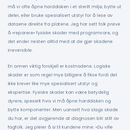
må vi ofte åpne harddisken i et sterilt miljø, bytte ut
deler, eller bruke spesialisert utstyr for å lese av
dataene direkte fra platene. Jeg har sett folk prøve
å «reparere» fysiske skader med programvare, og
det ender nesten alltid med at de gjør skadene
irreversible.
En annen viktig forskjell er kostnadene. Logiske
skader er som regel mye billigere å fikse fordi det
ikke krever like mye spesialisert utstyr og
ekspertise. Fysiske skader kan være betydelig
dyrere, spesielt hvis vi må åpne harddisken og
bytte komponenter. Men uansett hva slags skade
du har, er det avgjørende at diagnosen blir stilt av
fagfolk. Jeg pleier å si til kundene mine: «Du ville