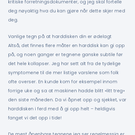
kritiske forretningsdokumenter, og jeg skal fortelle
deg nøyaktig hva du kan gjøre når dette skjer med
deg.
Vanlige tegn på at harddisken din er ødelagt
Altså, det finnes flere måter en harddisk kan gi opp
på, og noen ganger er tegnene ganske subtile før
det hele kollapser. Jeg har sett alt fra de tydelige
symptomene til de mer listige varslene som folk
ofte overser. En kunde kom for eksempel innom
forrige uke og sa at maskinen hadde blitt «litt treg»
den siste måneden. Da vi åpnet opp og sjekket, var
harddisken i ferd med å gi opp helt – heldigvis
fanget vi det opp i tide!
De mest åpenbare tegnene jeg ser regelmessig er