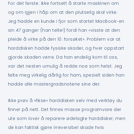
For det første: ikke fortsett å starte maskinen om
og om igjen i håp om at den plutselig skal virke.
Jeg hadde en kunde i fjor som startet MacBook-en
sin 47 ganger (han telte!) fordi han «visste at den
pleide å virke på den 10. forsøket». Problem var at
harddisken hadde fysiske skader, og hver oppstart
gjorde skaden verre. Da han endelig kom til oss,
var det nesten umulig å redde noe som helst. Jeg
følte meg virkelig dårlig for ham, spesielt siden han
hadde alle mastergradsnotene sine der.
Ikke prøv å «fikse» harddisken selv med verktøy du
finner på nett. Det finnes masse programvare der
ute som lover å reparere ødelagte harddisker, men
de kan faktisk gjøre irreversibel skade hvis