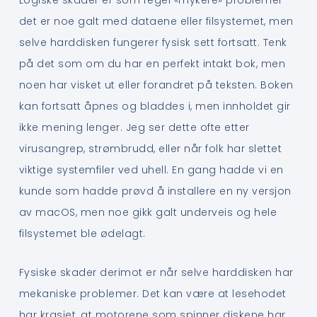
Logiske skader er som regel «mykere» problemer –
det er noe galt med dataene eller filsystemet, men
selve harddisken fungerer fysisk sett fortsatt. Tenk
på det som om du har en perfekt intakt bok, men
noen har visket ut eller forandret på teksten. Boken
kan fortsatt åpnes og bladdes i, men innholdet gir
ikke mening lenger. Jeg ser dette ofte etter
virusangrep, strømbrudd, eller når folk har slettet
viktige systemfiler ved uhell. En gang hadde vi en
kunde som hadde prøvd å installere en ny versjon
av macOS, men noe gikk galt underveis og hele
filsystemet ble ødelagt.
Fysiske skader derimot er når selve harddisken har
mekaniske problemer. Det kan være at lesehodet
har krasjet, at motorene som spinner diskene har