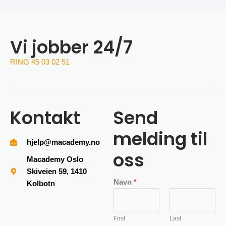
Vi jobber 24/7
RING 45 03 02 51
Kontakt
Send
melding til
hjelp@macademy.no
oss
Macademy Oslo
Skiveien 59, 1410
Navn
*
Kolbotn
First
Last