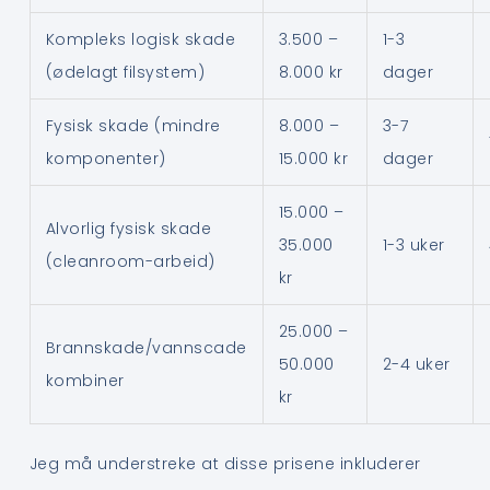
Kompleks logisk skade
3.500 –
1-3
(ødelagt filsystem)
8.000 kr
dager
Fysisk skade (mindre
8.000 –
3-7
komponenter)
15.000 kr
dager
15.000 –
Alvorlig fysisk skade
35.000
1-3 uker
(cleanroom-arbeid)
kr
25.000 –
Brannskade/vannscade
50.000
2-4 uker
kombiner
kr
Jeg må understreke at disse prisene inkluderer