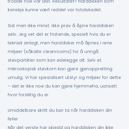
trodde noe var løst. Resultatet? Harddisken som
kanskje kunne vært reddet var totalskadet.
Sist men ikke minst: ikke prøv å åpne harddisken
selv. Jeg vet det er fristende, spesielt hvis du er
teknisk anlagt, men harddisker må åpnes i rene
miljøer (såkalte cleanrooms) for å unngå
støvpartikler som kan ødelegge alt. Selv et
mikroskopisk støvkorn kan gjøre gjenoppretting
umulig. Vi har spesialisert utstyr og miljøer for dette
– det er ikke noe du kan gjøre hjemmefra, uansett
hvor forsiktig du er.
Umiddelbare skritt du bør ta når harddisken din
feiler
Når det verste har skjedd og harddisken din ikke