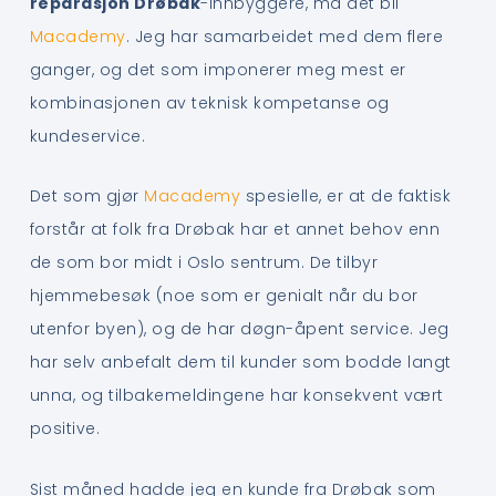
reparasjon Drøbak
-innbyggere, må det bli
Macademy
. Jeg har samarbeidet med dem flere
ganger, og det som imponerer meg mest er
kombinasjonen av teknisk kompetanse og
kundeservice.
Det som gjør
Macademy
spesielle, er at de faktisk
forstår at folk fra Drøbak har et annet behov enn
de som bor midt i Oslo sentrum. De tilbyr
hjemmebesøk (noe som er genialt når du bor
utenfor byen), og de har døgn-åpent service. Jeg
har selv anbefalt dem til kunder som bodde langt
unna, og tilbakemeldingene har konsekvent vært
positive.
Sist måned hadde jeg en kunde fra Drøbak som