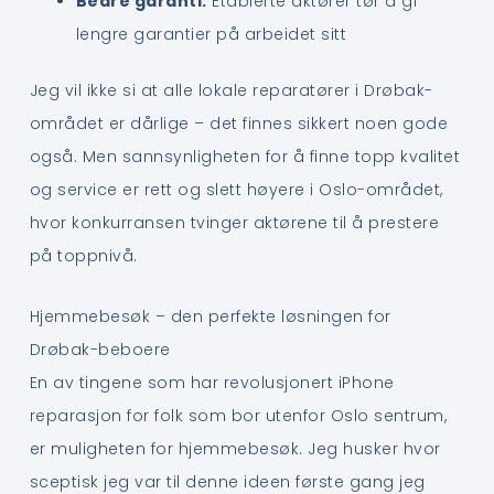
Bedre garanti:
Etablerte aktører tør å gi
lengre garantier på arbeidet sitt
Jeg vil ikke si at alle lokale reparatører i Drøbak-
området er dårlige – det finnes sikkert noen gode
også. Men sannsynligheten for å finne topp kvalitet
og service er rett og slett høyere i Oslo-området,
hvor konkurransen tvinger aktørene til å prestere
på toppnivå.
Hjemmebesøk – den perfekte løsningen for
Drøbak-beboere
En av tingene som har revolusjonert iPhone
reparasjon for folk som bor utenfor Oslo sentrum,
er muligheten for hjemmebesøk. Jeg husker hvor
sceptisk jeg var til denne ideen første gang jeg