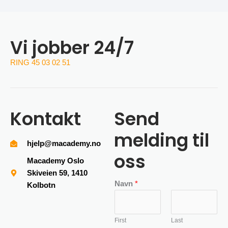
Vi jobber 24/7
RING 45 03 02 51
Kontakt
Send
melding til
hjelp@macademy.no
oss
Macademy Oslo
Skiveien 59, 1410
Navn
*
Kolbotn
First
Last