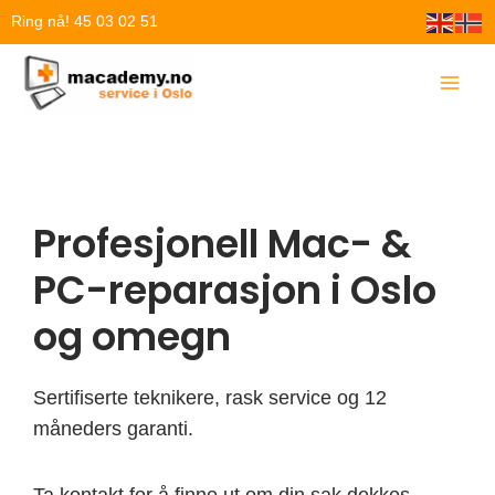
Hopp
Ring nå! 45 03 02 51
rett
til
innholdet
Profesjonell Mac- &
PC-reparasjon i Oslo
og omegn
Sertifiserte teknikere, rask service og 12
måneders garanti.
Ta kontakt for å finne ut om din sak dekkes