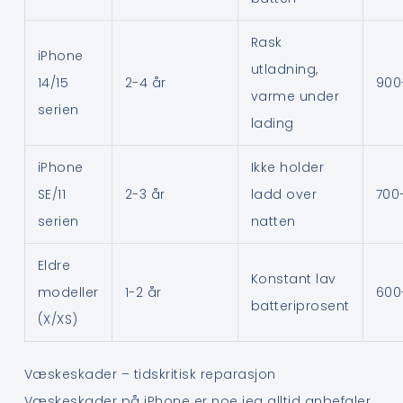
Rask
iPhone
utladning,
14/15
2-4 år
900
varme under
serien
lading
iPhone
Ikke holder
SE/11
2-3 år
ladd over
700
serien
natten
Eldre
Konstant lav
modeller
1-2 år
600
batteriprosent
(X/XS)
Væskeskader – tidskritisk reparasjon
Væskeskader på iPhone er noe jeg alltid anbefaler