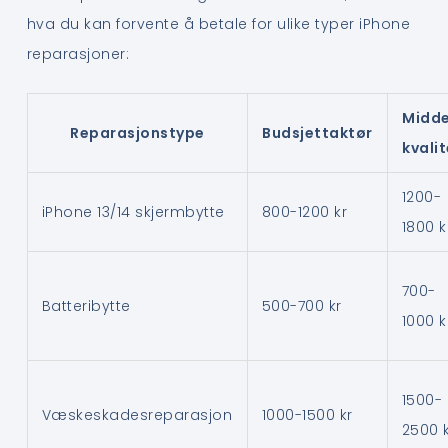
hva du kan forvente å betale for ulike typer iPhone
reparasjoner:
Midde
Reparasjonstype
Budsjettaktør
kvali
1200-
iPhone 13/14 skjermbytte
800-1200 kr
1800 k
700-
Batteribytte
500-700 kr
1000 k
1500-
Væskeskadesreparasjon
1000-1500 kr
2500 