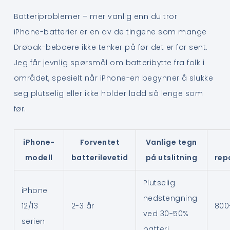
Batteriproblemer – mer vanlig enn du tror
iPhone-batterier er en av de tingene som mange
Drøbak-beboere ikke tenker på før det er for sent.
Jeg får jevnlig spørsmål om batteribytte fra folk i
området, spesielt når iPhone-en begynner å slukke
seg plutselig eller ikke holder ladd så lenge som
før.
iPhone-
Forventet
Vanlige tegn
modell
batterilevetid
på utslitning
rep
Plutselig
iPhone
nedstengning
12/13
2-3 år
800
ved 30-50%
serien
batteri