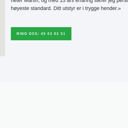
heter Martin, og med 15 års erfaring sikrer jeg pers
høyeste standard. Ditt utstyr er i trygge hender.»
RING OSS: 45 03 02 51