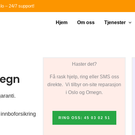
lo – 24/7 support!
Hjem
Om oss
Tjenester
Haster det?
megn
Få rask hjelp, ring eller SMS oss
direkte. Vi tilbyr on-site reparasjon
i Oslo og Omegn.
aranti.
innboforsikring
RING OSS: 45 03 02 51