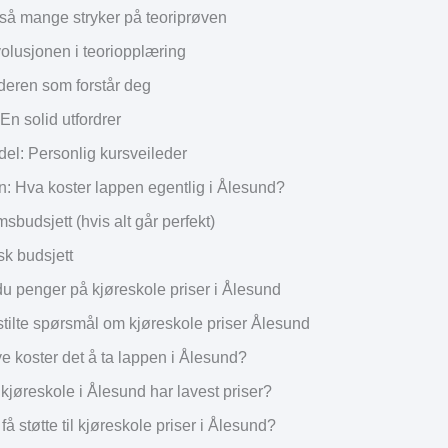
 så mange stryker på teoriprøven
olusjonen i teoriopplæring
ederen som forstår deg
En solid utfordrer
del: Personlig kursveileder
n: Hva koster lappen egentlig i Ålesund?
budsjett (hvis alt går perfekt)
sk budsjett
du penger på kjøreskole priser i Ålesund
stilte spørsmål om kjøreskole priser Ålesund
e koster det å ta lappen i Ålesund?
kjøreskole i Ålesund har lavest priser?
få støtte til kjøreskole priser i Ålesund?