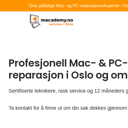
Hopp
Dine pålitelige Mac- og PC-reparasjonseksperter i Os
rett
til
innholdet
Profesjonell Mac- & PC-
reparasjon i Oslo og o
Sertifiserte teknikere, rask service og 12 måneders g
Ta kontakt for å finne ut om din sak dekkes gjennom 