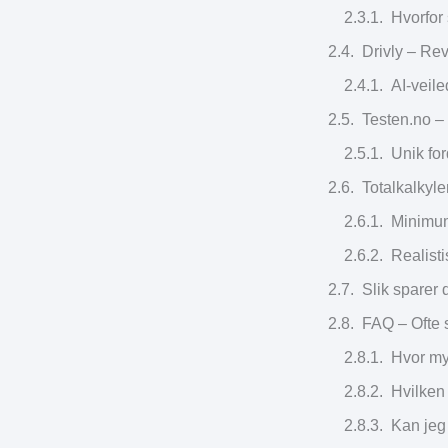
Hvorfor
Drivly – Rev
AI-veil
Testen.no – 
Unik for
Totalkalkyle
Minimums
Realisti
Slik sparer 
FAQ – Ofte 
Hvor my
Hvilken 
Kan jeg 