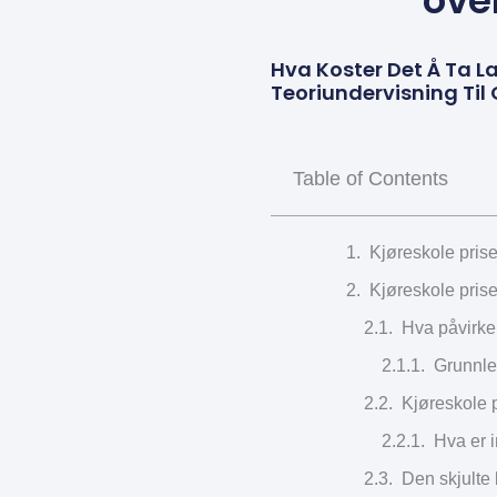
ove
Hva Koster Det Å Ta La
Teoriundervisning Ti
Table of Contents
Kjøreskole pris
Kjøreskole pris
Hva påvirker
Grunnle
Kjøreskole 
Hva er i
Den skjulte