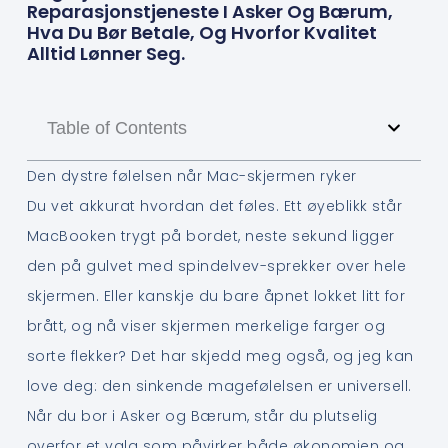
Reparasjonstjeneste I Asker Og Bærum,
Hva Du Bør Betale, Og Hvorfor Kvalitet
Alltid Lønner Seg.
Table of Contents
Den dystre følelsen når Mac-skjermen ryker
Du vet akkurat hvordan det føles. Ett øyeblikk står
MacBooken trygt på bordet, neste sekund ligger
den på gulvet med spindelvev-sprekker over hele
skjermen. Eller kanskje du bare åpnet lokket litt for
brått, og nå viser skjermen merkelige farger og
sorte flekker? Det har skjedd meg også, og jeg kan
love deg: den sinkende magefølelsen er universell.
Når du bor i Asker og Bærum, står du plutselig
overfor et valg som påvirker både økonomien og