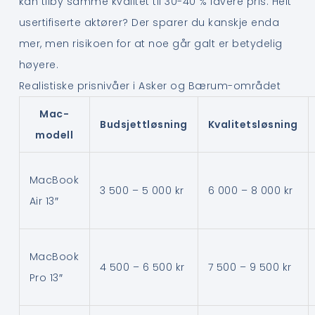
kan tilby samme kvalitet til 30-40 % lavere pris. Helt
usertifiserte aktører? Der sparer du kanskje enda
mer, men risikoen for at noe går galt er betydelig
høyere.
Realistiske prisnivåer i Asker og Bærum-området
Mac-
Budsjettløsning
Kvalitetsløsning
modell
MacBook
3 500 – 5 000 kr
6 000 – 8 000 kr
Air 13″
MacBook
4 500 – 6 500 kr
7 500 – 9 500 kr
Pro 13″