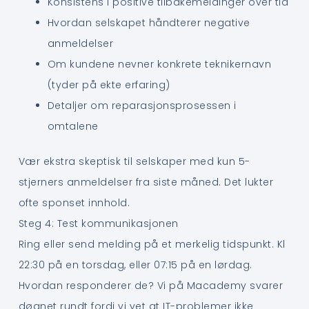
Konsistens i positive tilbakemeldinger over tid
Hvordan selskapet håndterer negative
anmeldelser
Om kundene nevner konkrete teknikernavn
(tyder på ekte erfaring)
Detaljer om reparasjonsprosessen i
omtalene
Vær ekstra skeptisk til selskaper med kun 5-
stjerners anmeldelser fra siste måned. Det lukter
ofte sponset innhold.
Steg 4: Test kommunikasjonen
Ring eller send melding på et merkelig tidspunkt. Kl
22:30 på en torsdag, eller 07:15 på en lørdag.
Hvordan responderer de? Vi på Macademy svarer
døgnet rundt fordi vi vet at IT-problemer ikke