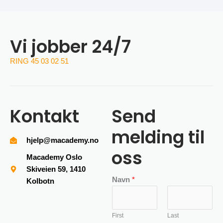
Vi jobber 24/7
RING 45 03 02 51
Kontakt
Send
melding til
hjelp@macademy.no
oss
Macademy Oslo
Skiveien 59, 1410
Navn
*
Kolbotn
First
Last