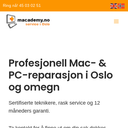
Hopp
Ring nå! 45 03 02 51
rett
til
innholdet
Profesjonell Mac- &
PC-reparasjon i Oslo
og omegn
Sertifiserte teknikere, rask service og 12
måneders garanti.
Ta kontakt for å finne ut om din sak dekkes