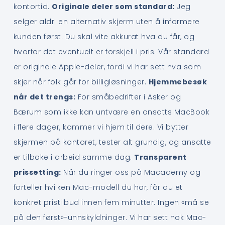
kontortid.
Originale deler som standard:
Jeg
selger aldri en alternativ skjerm uten å informere
kunden først. Du skal vite akkurat hva du får, og
hvorfor det eventuelt er forskjell i pris. Vår standard
er originale Apple-deler, fordi vi har sett hva som
skjer når folk går for billigløsninger.
Hjemmebesøk
når det trengs:
For småbedrifter i Asker og
Bærum som ikke kan untvære en ansatts MacBook
i flere dager, kommer vi hjem til dere. Vi bytter
skjermen på kontoret, tester alt grundig, og ansatte
er tilbake i arbeid samme dag.
Transparent
prissetting:
Når du ringer oss på Macademy og
forteller hvilken Mac-modell du har, får du et
konkret pristilbud innen fem minutter. Ingen «må se
på den først»-unnskyldninger. Vi har sett nok Mac-