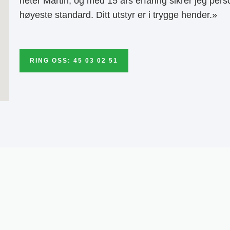
heter Martin, og med 15 års erfaring sikrer jeg pers
høyeste standard. Ditt utstyr er i trygge hender.»
RING OSS: 45 03 02 51