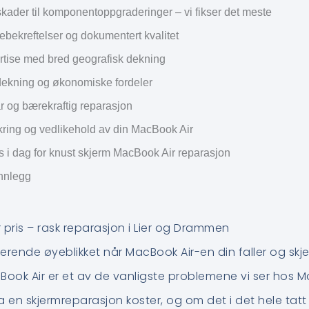
skader til komponentoppgraderinger – vi fikser det meste
ebekreftelser og dokumentert kvalitet
rtise med bred geografisk dekning
dekning og økonomiske fordeler
r og bærekraftig reparasjon
kring og vedlikehold av din MacBook Air
s i dag for knust skjerm MacBook Air reparasjon
innlegg
 pris – rask reparasjon i Lier og Drammen
erende øyeblikket når MacBook Air-en din faller og skj
Book Air er et av de vanligste problemene vi ser hos 
en skjermreparasjon koster, og om det i det hele tatt 