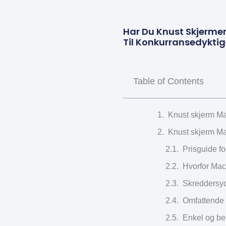
Har Du Knust Skjermen
Til Konkurransedyktige
Table of Contents
Knust skjerm Ma
Knust skjerm Ma
Prisguide fo
Hvorfor Mac
Skreddersyd
Omfattende e
Enkel og beky