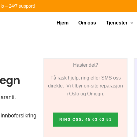
lo – 24/7 support!
Hjem
Om oss
Tjenester
Haster det?
megn
Få rask hjelp, ring eller SMS oss
direkte. Vi tilbyr on-site reparasjon
i Oslo og Omegn.
aranti.
innboforsikring
RING OSS: 45 03 02 51