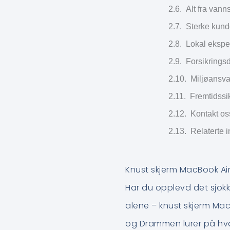
Alt fra vann
Sterke kund
Lokal ekspe
Forsikrings
Miljøansva
Fremtidssi
Kontakt os
Relaterte 
Knust skjerm MacBook Air
Har du opplevd det sjokk
alene – knust skjerm Mac
og Drammen lurer på hva 