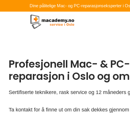
Hopp
Dine pålitelige Mac- og PC-reparasjonseksperter i Os
rett
til
innholdet
Profesjonell Mac- & PC-
reparasjon i Oslo og o
Sertifiserte teknikere, rask service og 12 måneders g
Ta kontakt for å finne ut om din sak dekkes gjennom 