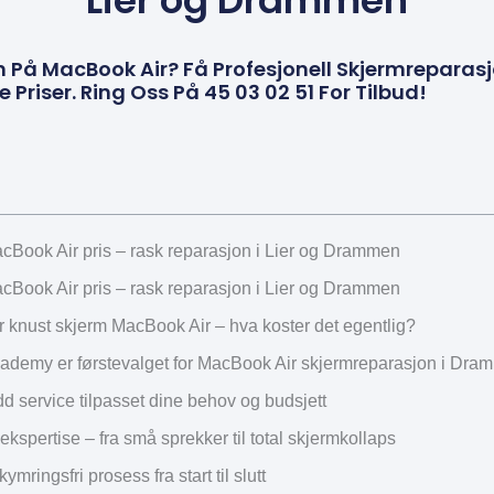
Lier og Drammen
 På MacBook Air? Få Profesjonell Skjermreparas
 Priser. Ring Oss På 45 03 02 51 For Tilbud!
cBook Air pris – rask reparasjon i Lier og Drammen
cBook Air pris – rask reparasjon i Lier og Drammen
r knust skjerm MacBook Air – hva koster det egentlig?
ademy er førstevalget for MacBook Air skjermreparasjon i Dra
d service tilpasset dine behov og budsjett
kspertise – fra små sprekker til total skjermkollaps
mringsfri prosess fra start til slutt