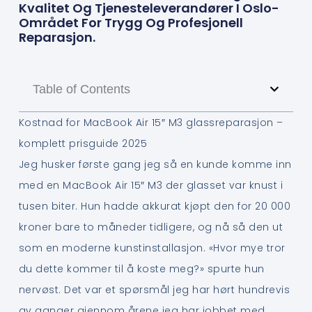
Kvalitet Og Tjenesteleverandører I Oslo-
Området For Trygg Og Profesjonell
Reparasjon.
Table of Contents
Kostnad for MacBook Air 15″ M3 glassreparasjon –
komplett prisguide 2025
Jeg husker første gang jeg så en kunde komme inn
med en MacBook Air 15″ M3 der glasset var knust i
tusen biter. Hun hadde akkurat kjøpt den for 20 000
kroner bare to måneder tidligere, og nå så den ut
som en moderne kunstinstallasjon. «Hvor mye tror
du dette kommer til å koste meg?» spurte hun
nervøst. Det var et spørsmål jeg har hørt hundrevis
av ganger gjennom årene jeg har jobbet med