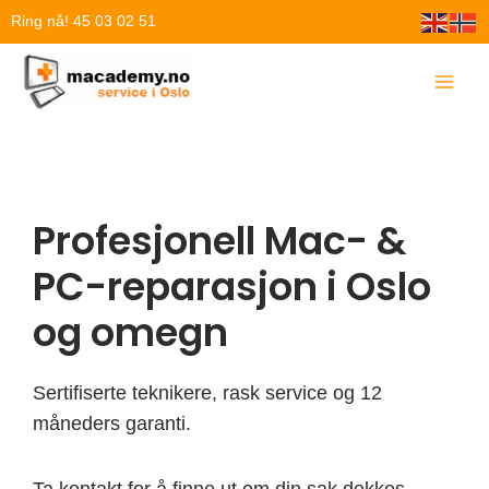
Hopp
Ring nå! 45 03 02 51
rett
til
innholdet
Profesjonell Mac- &
PC-reparasjon i Oslo
og omegn
Sertifiserte teknikere, rask service og 12
måneders garanti.
Ta kontakt for å finne ut om din sak dekkes