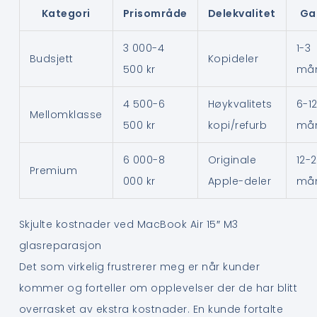
Kategori
Prisområde
Delekvalitet
Ga
3 000-4
1-3
Budsjett
Kopideler
500 kr
må
4 500-6
Høykvalitets
6-1
Mellomklasse
500 kr
kopi/refurb
må
6 000-8
Originale
12-
Premium
000 kr
Apple-deler
må
Skjulte kostnader ved MacBook Air 15″ M3
glasreparasjon
Det som virkelig frustrerer meg er når kunder
kommer og forteller om opplevelser der de har blitt
overrasket av ekstra kostnader. En kunde fortalte