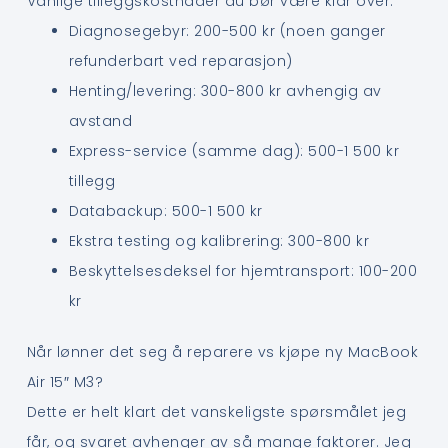
Vanlige tilleggskostnader du bør være klar over:
Diagnosegebyr: 200-500 kr (noen ganger
refunderbart ved reparasjon)
Henting/levering: 300-800 kr avhengig av
avstand
Express-service (samme dag): 500-1 500 kr
tillegg
Databackup: 500-1 500 kr
Ekstra testing og kalibrering: 300-800 kr
Beskyttelsesdeksel for hjemtransport: 100-200
kr
Når lønner det seg å reparere vs kjøpe ny MacBook
Air 15″ M3?
Dette er helt klart det vanskeligste spørsmålet jeg
får, og svaret avhenger av så mange faktorer. Jeg