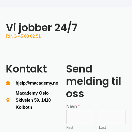
Vi jobber 24/7
RING 45 03 02 51
Kontakt
Send
melding til
hjelp@macademy.no
oss
Macademy Oslo
Skiveien 59, 1410
Navn
*
Kolbotn
First
Last