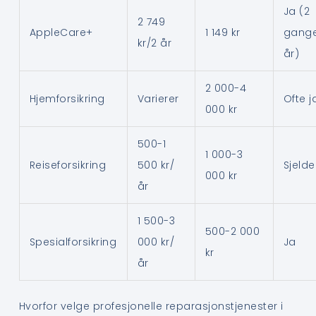
Ja (2
2 749
AppleCare+
1 149 kr
gange
kr/2 år
år)
2 000-4
Hjemforsikring
Varierer
Ofte j
000 kr
500-1
1 000-3
Reiseforsikring
500 kr/
Sjeld
000 kr
år
1 500-3
500-2 000
Spesialforsikring
000 kr/
Ja
kr
år
Hvorfor velge profesjonelle reparasjonstjenester i