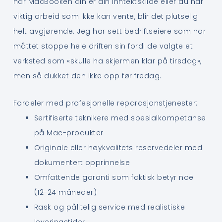
når MacBooken din er din inntektskilde eller du har
viktig arbeid som ikke kan vente, blir det plutselig
helt avgjørende. Jeg har sett bedriftseiere som har
måttet stoppe hele driften sin fordi de valgte et
verksted som «skulle ha skjermen klar på tirsdag»,
men så dukket den ikke opp før fredag.
Fordeler med profesjonelle reparasjonstjenester:
Sertifiserte teknikere med spesialkompetanse
på Mac-produkter
Originale eller høykvalitets reservedeler med
dokumentert opprinnelse
Omfattende garanti som faktisk betyr noe
(12-24 måneder)
Rask og pålitelig service med realistiske
leveringstider