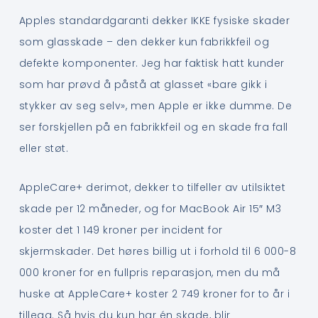
Apples standardgaranti dekker IKKE fysiske skader
som glasskade – den dekker kun fabrikkfeil og
defekte komponenter. Jeg har faktisk hatt kunder
som har prøvd å påstå at glasset «bare gikk i
stykker av seg selv», men Apple er ikke dumme. De
ser forskjellen på en fabrikkfeil og en skade fra fall
eller støt.
AppleCare+ derimot, dekker to tilfeller av utilsiktet
skade per 12 måneder, og for MacBook Air 15″ M3
koster det 1 149 kroner per incident for
skjermskader. Det høres billig ut i forhold til 6 000-8
000 kroner for en fullpris reparasjon, men du må
huske at AppleCare+ koster 2 749 kroner for to år i
tillegg. Så hvis du kun har én skade, blir