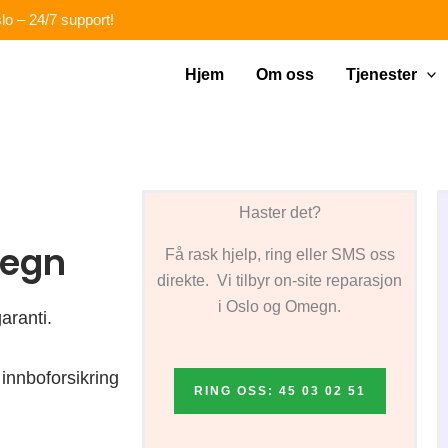
lo – 24/7 support!
Hjem
Om oss
Tjenester
Haster det?
megn
Få rask hjelp, ring eller SMS oss
direkte. Vi tilbyr on-site reparasjon
i Oslo og Omegn.
aranti.
innboforsikring
RING OSS: 45 03 02 51