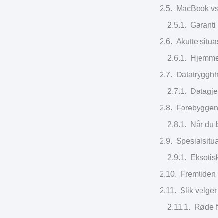
MacBook vs 
Garanti
Akutte situa
Hjemmeb
Datatrygghh
Datagje
Forebyggend
Når du b
Spesialsitua
Eksotis
Fremtiden 
Slik velger
Røde f