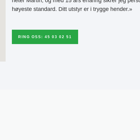
heter Martin, og med 15 års erfaring sikrer jeg pers
høyeste standard. Ditt utstyr er i trygge hender.»
RING OSS: 45 03 02 51