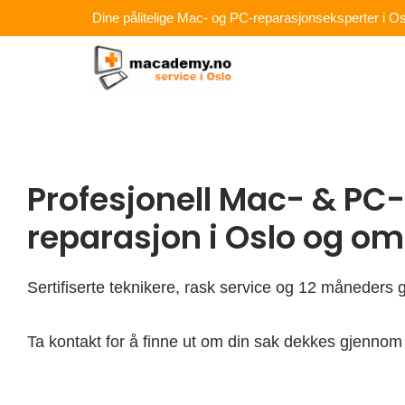
Hopp
Dine pålitelige Mac- og PC-reparasjonseksperter i Os
rett
til
innholdet
Profesjonell Mac- & PC-
reparasjon i Oslo og o
Sertifiserte teknikere, rask service og 12 måneders g
Ta kontakt for å finne ut om din sak dekkes gjennom 