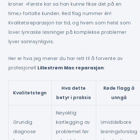
kroner. «Første kar sa han kunne fikse det på en
time,» fortalte kunden. Red flag nummer én!
Kvalitetsreparasjon tar tid, og hvem som helst som
lover lynraske løsninger på komplekse problemer
lyver sannsynligvis.
Her er hva jeg mener du har rett til å forvente av
profesjonell
Lillestrøm Mac reparasjon
:
Hva dette
Røde flagg å
Kvalitetstegn
betyr i praksis
unngå
Nøyaktig
Grundig
kartlegging av
Umiddelbare
diagnose
problemet før
løsningsforslag