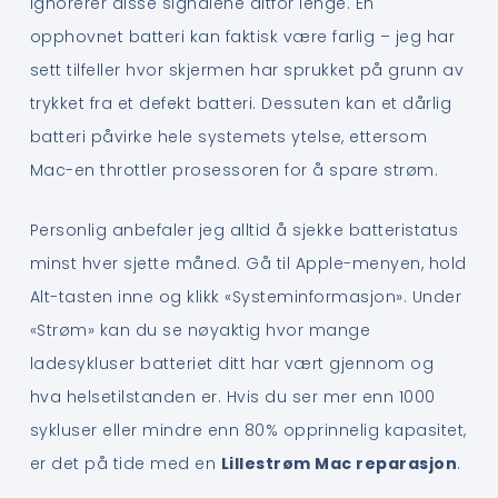
ignorerer disse signalene altfor lenge. En
opphovnet batteri kan faktisk være farlig – jeg har
sett tilfeller hvor skjermen har sprukket på grunn av
trykket fra et defekt batteri. Dessuten kan et dårlig
batteri påvirke hele systemets ytelse, ettersom
Mac-en throttler prosessoren for å spare strøm.
Personlig anbefaler jeg alltid å sjekke batteristatus
minst hver sjette måned. Gå til Apple-menyen, hold
Alt-tasten inne og klikk «Systeminformasjon». Under
«Strøm» kan du se nøyaktig hvor mange
ladesykluser batteriet ditt har vært gjennom og
hva helsetilstanden er. Hvis du ser mer enn 1000
sykluser eller mindre enn 80% opprinnelig kapasitet,
er det på tide med en
Lillestrøm Mac reparasjon
.