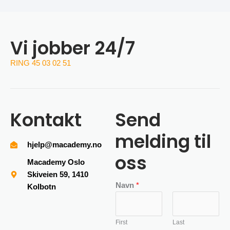
Vi jobber 24/7
RING 45 03 02 51
Kontakt
Send
melding til
hjelp@macademy.no
oss
Macademy Oslo
Skiveien 59, 1410
Navn
*
Kolbotn
First
Last