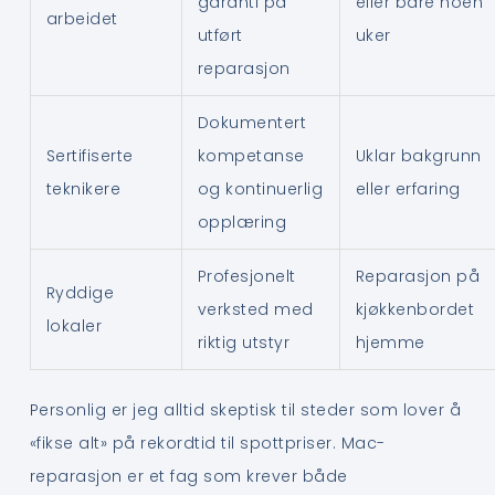
garanti på
eller bare noen
arbeidet
utført
uker
reparasjon
Dokumentert
Sertifiserte
kompetanse
Uklar bakgrunn
teknikere
og kontinuerlig
eller erfaring
opplæring
Profesjonelt
Reparasjon på
Ryddige
verksted med
kjøkkenbordet
lokaler
riktig utstyr
hjemme
Personlig er jeg alltid skeptisk til steder som lover å
«fikse alt» på rekordtid til spottpriser. Mac-
reparasjon er et fag som krever både