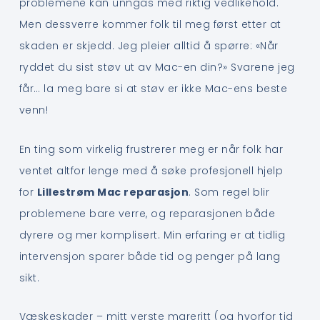
problemene kan unngås med riktig vedlikehold.
Men dessverre kommer folk til meg først etter at
skaden er skjedd. Jeg pleier alltid å spørre: «Når
ryddet du sist støv ut av Mac-en din?» Svarene jeg
får… la meg bare si at støv er ikke Mac-ens beste
venn!
En ting som virkelig frustrerer meg er når folk har
ventet altfor lenge med å søke profesjonell hjelp
for
Lillestrøm Mac reparasjon
. Som regel blir
problemene bare verre, og reparasjonen både
dyrere og mer komplisert. Min erfaring er at tidlig
intervensjon sparer både tid og penger på lang
sikt.
Væskeskader – mitt verste mareritt (og hvorfor tid