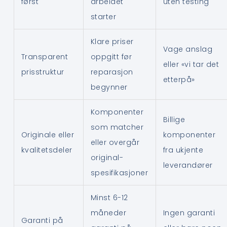
først
arbeidet
uten testing
starter
Klare priser
Vage anslag
Transparent
oppgitt før
eller «vi tar det
prisstruktur
reparasjon
etterpå»
begynner
Komponenter
Billige
som matcher
Originale eller
komponenter
eller overgår
kvalitetsdeler
fra ukjente
original-
leverandører
spesifikasjoner
Minst 6-12
måneder
Ingen garanti
Garanti på