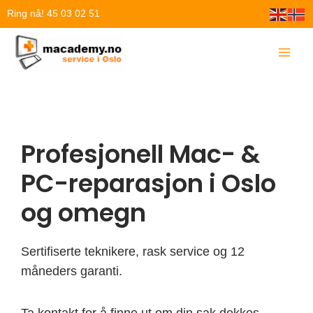
Hopp
Ring nå! 45 03 02 51
rett
til
innholdet
Profesjonell Mac- &
PC-reparasjon i Oslo
og omegn
Sertifiserte teknikere, rask service og 12
måneders garanti.
Ta kontakt for å finne ut om din sak dekkes