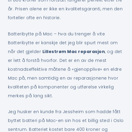
til 800 kroner som fortsatt fungerer perfekt etter tre
år. Prisen alene er ikke en kvalitetsgaranti, men den
forteller ofte en historie.
Batteribytte på Mac – hva du trenger å vite
Batteribytte er kanskje det jeg blir spurt mest om
når det gjelder
Lillestrøm Mac reparasjon
, og det
er lett å forstå hvorfor. Det er en av de mest
kostnadseffektive måtene å «gjenopplive» en eldre
Mac på, men samtidig en av reparasjonene hvor
kvaliteten på komponenter og utførelse virkelig
merkes på lang sikt.
Jeg husker en kunde fra Jessheim som hadde fått
byttet batteri på Mac-en sin hos et billig sted i Oslo
sentrum. Batteriet kostet bare 400 kroner og