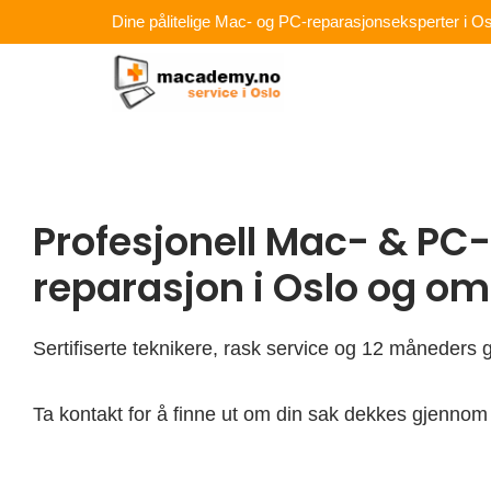
Hopp
Dine pålitelige Mac- og PC-reparasjonseksperter i Os
rett
til
innholdet
Profesjonell Mac- & PC-
reparasjon i Oslo og o
Sertifiserte teknikere, rask service og 12 måneders g
Ta kontakt for å finne ut om din sak dekkes gjennom 