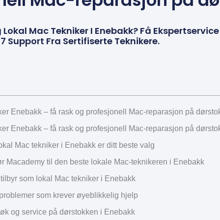
nell Mac-reparasjon på d
ig Lokal Mac Tekniker I Enebakk? Få Ekspertserv
7 Support Fra Sertifiserte Teknikere.
ker Enebakk – få rask og profesjonell Mac-reparasjon på dørst
ker Enebakk – få rask og profesjonell Mac-reparasjon på dørst
okal Mac tekniker i Enebakk er ditt beste valg
r Macademy til den beste lokale Mac-teknikeren i Enebakk
 tilbyr som lokal Mac tekniker i Enebakk
problemer som krever øyeblikkelig hjelp
k og service på dørstokken i Enebakk