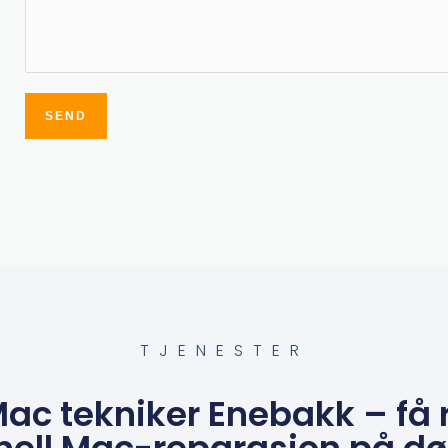
SEND
Alternative:
TJENESTER
Mac tekniker Enebakk – få 