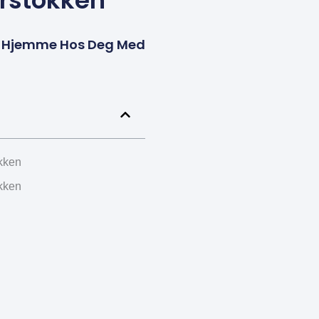
ørstokken
ice Hjemme Hos Deg Med
okken
okken