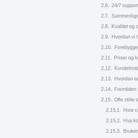
24/7 support
Sammenlignin
Kvalitet og 
Hvordan vi 
Forebyggen
Priser og 
Kundehisto
Hvordan ta
Fremtiden 
Ofte stilt
Hvor r
Hva ko
Bruker 