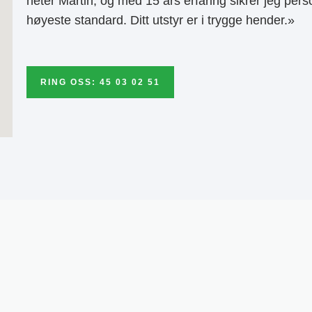
heter Martin, og med 15 års erfaring sikrer jeg pers
høyeste standard. Ditt utstyr er i trygge hender.»
RING OSS: 45 03 02 51