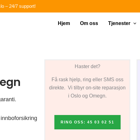
lo – 24/7 support!
Hjem
Om oss
Tjenester
Haster det?
megn
Få rask hjelp, ring eller SMS oss
direkte. Vi tilbyr on-site reparasjon
i Oslo og Omegn.
aranti.
innboforsikring
RING OSS: 45 03 02 51