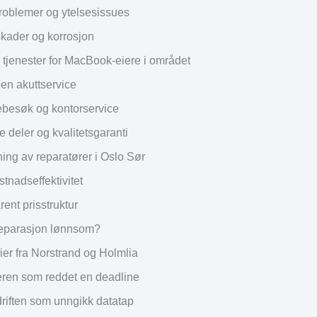
problemer og ytelsesissues
ader og korrosjon
jenester for MacBook-eiere i området
n akuttservice
esøk og kontorservice
e deler og kvalitetsgaranti
ng av reparatører i Oslo Sør
stnadseffektivitet
ent prisstruktur
reparasjon lønnsom?
ier fra Norstrand og Holmlia
ren som reddet en deadline
iften som unngikk datatap