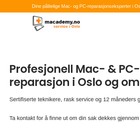
Hopp
Dine pålitelige Mac- og PC-reparasjonseksperter i Os
rett
til
innholdet
Profesjonell Mac- & PC-
reparasjon i Oslo og o
Sertifiserte teknikere, rask service og 12 måneders g
Ta kontakt for å finne ut om din sak dekkes gjennom 