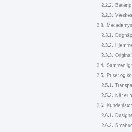
Batteri
Væskesk
Macademys t
Døgnåpe
Hjemmeb
Original
Sammenligni
Priser og ko
Transpar
Når er 
Kundehistor
Designe
Småbedr