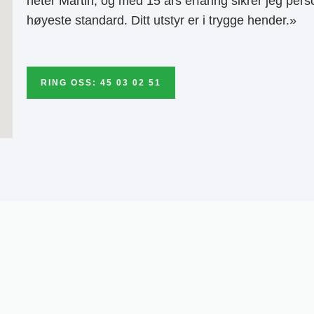
heter Martin, og med 15 års erfaring sikrer jeg pers
høyeste standard. Ditt utstyr er i trygge hender.»
RING OSS: 45 03 02 51