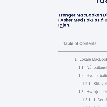
ra
Trenger MacBooken Din
I Asker Med Fokus På K
Igjen.
Table of Contents
Lokale MacBook v
Når batterie
Hvorfor batt
Slik sje
Hva kjennet
1. Sert