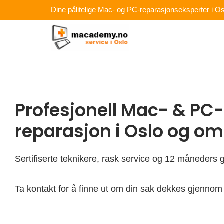
Hopp
Dine pålitelige Mac- og PC-reparasjonseksperter i Os
rett
til
innholdet
Profesjonell Mac- & PC-
reparasjon i Oslo og o
Sertifiserte teknikere, rask service og 12 måneders g
Ta kontakt for å finne ut om din sak dekkes gjennom 