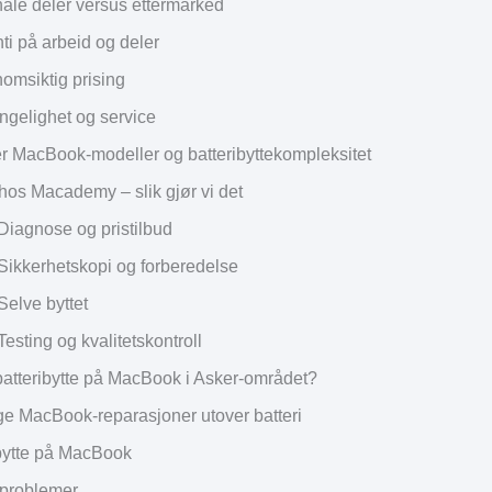
nale deler versus ettermarked
ti på arbeid og deler
omsiktig prising
engelighet og service
er MacBook-modeller og batteribyttekompleksitet
 hos Macademy – slik gjør vi det
 Diagnose og pristilbud
 Sikkerhetskopi og forberedelse
Selve byttet
Testing og kvalitetskontroll
batteribytte på MacBook i Asker-området?
ge MacBook-reparasjoner utover batteri
ytte på MacBook
rproblemer