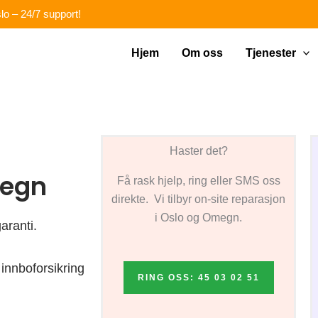
lo – 24/7 support!
Hjem
Om oss
Tjenester
Haster det?
megn
Få rask hjelp, ring eller SMS oss
direkte. Vi tilbyr on-site reparasjon
i Oslo og Omegn.
aranti.
innboforsikring
RING OSS: 45 03 02 51