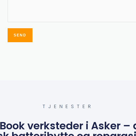
SEND
Alternative:
TJENESTER
ook verksteder i Asker – d