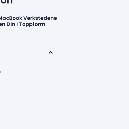
jon
e MacBook Verkstedene
nen Din I Toppform
n