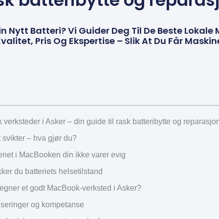
sk batteribytte og reparas
 Nytt Batteri? Vi Guider Deg Til De Beste Lokal
valitet, Pris Og Ekspertise – Slik At Du Får Maski
erksteder i Asker – din guide til rask batteribytte og reparasjo
t svikter – hva gjør du?
eriet i MacBooken din ikke varer evig
kker du batteriets helsetilstand
egner et godt MacBook-verksted i Asker?
ifiseringer og kompetanse