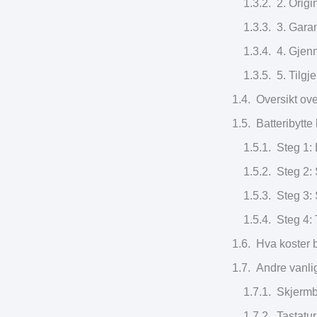
2. Origi
3. Garan
4. Gjenn
5. Tilgj
Oversikt ov
Batteribytte
Steg 1:
Steg 2:
Steg 3: 
Steg 4: 
Hva koster 
Andre vanli
Skjermb
Tastatu