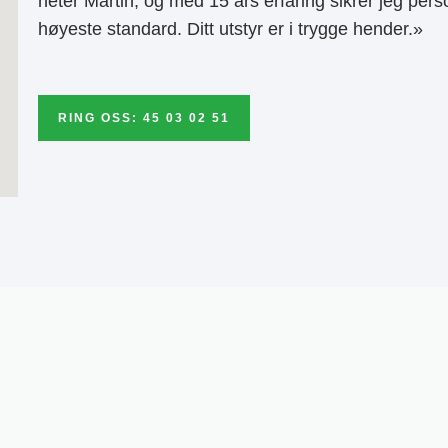
heter Martin, og med 15 års erfaring sikrer jeg pers
høyeste standard. Ditt utstyr er i trygge hender.»
RING OSS: 45 03 02 51