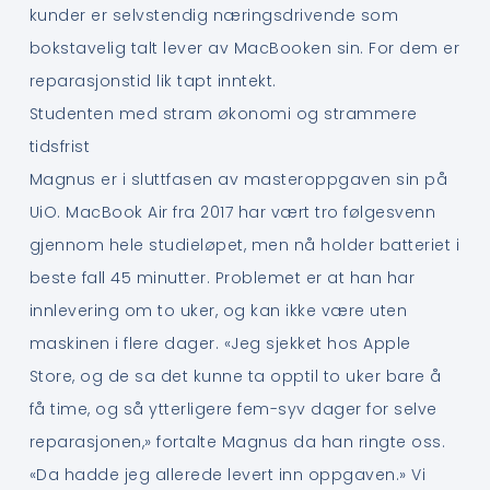
kunder er selvstendig næringsdrivende som
bokstavelig talt lever av MacBooken sin. For dem er
reparasjonstid lik tapt inntekt.
Studenten med stram økonomi og strammere
tidsfrist
Magnus er i sluttfasen av masteroppgaven sin på
UiO. MacBook Air fra 2017 har vært tro følgesvenn
gjennom hele studieløpet, men nå holder batteriet i
beste fall 45 minutter. Problemet er at han har
innlevering om to uker, og kan ikke være uten
maskinen i flere dager. «Jeg sjekket hos Apple
Store, og de sa det kunne ta opptil to uker bare å
få time, og så ytterligere fem-syv dager for selve
reparasjonen,» fortalte Magnus da han ringte oss.
«Da hadde jeg allerede levert inn oppgaven.» Vi