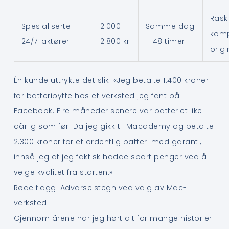
Rask
Spesialiserte
2.000-
Samme dag
komp
24/7-aktører
2.800 kr
– 48 timer
origi
Én kunde uttrykte det slik: «Jeg betalte 1.400 kroner
for batteribytte hos et verksted jeg fant på
Facebook. Fire måneder senere var batteriet like
dårlig som før. Da jeg gikk til Macademy og betalte
2.300 kroner for et ordentlig batteri med garanti,
innså jeg at jeg faktisk hadde spart penger ved å
velge kvalitet fra starten.»
Røde flagg: Advarselstegn ved valg av Mac-
verksted
Gjennom årene har jeg hørt alt for mange historier