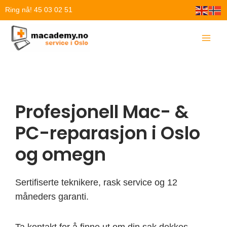
Hopp
Ring nå! 45 03 02 51
rett
til
innholdet
Profesjonell Mac- &
PC-reparasjon i Oslo
og omegn
Sertifiserte teknikere, rask service og 12
måneders garanti.
Ta kontakt for å finne ut om din sak dekkes