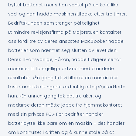
byttet batteriet mens han ventet på en kafé like
ved, og han hadde maskinen tilbake etter tre timer.
Bedriftskunden som trenger pålitelighet
Et mindre revisjonsfirma på Majorstuen kontaktet
oss fordi tre av deres ansattes MacBooker hadde
batterier som nærmet seg slutten av levetiden.
Deres IT-ansvarlige, Håkon, hadde tidligere sendt
maskiner til forskjellige aktører med blandede
resultater. «Én gang fikk vi tilbake en maskin der
tastaturet ikke fungerte ordentlig etterpå,» forklarte
han. «En annen gang tok det tre uker, og
medarbeideren måtte jobbe fra hjemmekontoret
med sin private PC.» For bedrifter handler
batteribytte ikke bare om én maskin – det handler
om kontinuitet i driften og å kunne stole på at