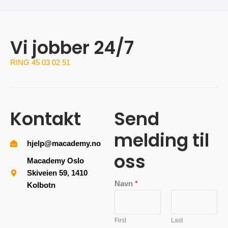
Vi jobber 24/7
RING 45 03 02 51
Kontakt
Send
melding til
hjelp@macademy.no
oss
Macademy Oslo
Skiveien 59, 1410
Navn
*
Kolbotn
First
Last