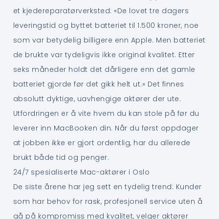
et kjedereparatørverksted: «De lovet tre dagers
leveringstid og byttet batteriet til 1.500 kroner, noe
som var betydelig billigere enn Apple. Men batteriet
de brukte var tydeligvis ikke original kvalitet. Etter
seks måneder holdt det dårligere enn det gamle
batteriet gjorde før det gikk helt ut.» Det finnes
absolutt dyktige, uavhengige aktører der ute.
Utfordringen er å vite hvem du kan stole på før du
leverer inn MacBooken din. Når du først oppdager
at jobben ikke er gjort ordentlig, har du allerede
brukt både tid og penger.
24/7 spesialiserte Mac-aktører i Oslo
De siste årene har jeg sett en tydelig trend: Kunder
som har behov for rask, profesjonell service uten å
gå på kompromiss med kvalitet, velger aktører